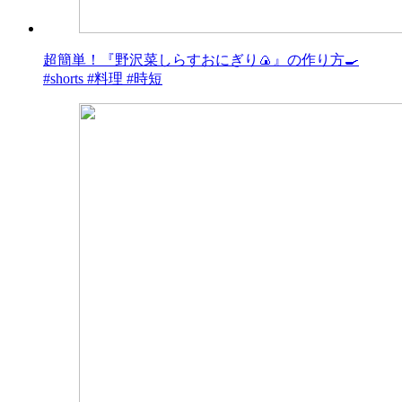
超簡単！『野沢菜しらすおにぎり🍙』の作り方🍳
#shorts #料理 #時短