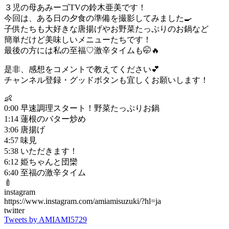
３児の母あみーゴTVの鈴木亜美です！
今回は、ある日の夕食の準備を撮影してみました🍳
子供たちも大好きな唐揚げやお野菜たっぷりのお鍋など
簡単だけど美味しいメニューたちです！
最後の方には私の至福♡激辛タイムも🤭🔥
是非、感想をコメントで教えてください💕
チャンネル登録・グッドボタンも宜しくお願いします！
👶
0:00 早速調理スタート！野菜たっぷりお鍋
1:14 蓮根のバター炒め
3:06 唐揚げ
4:57 味見
5:38 いただきます！
6:12 姫ちゃんと団欒
6:40 至福の激辛タイム
🍼
instagram
https://www.instagram.com/amiamisuzuki/?hl=ja
twitter
Tweets by AMIAMI5729