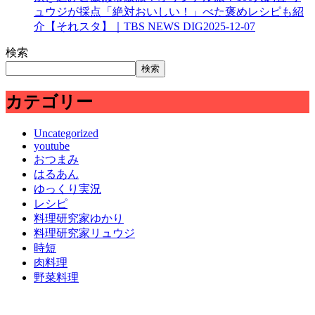
ュウジが採点「絶対おいしい！」べた褒めレシピも紹
介【それスタ】｜TBS NEWS DIG
2025-12-07
検索
検索
カテゴリー
Uncategorized
youtube
おつまみ
はるあん
ゆっくり実況
レシピ
料理研究家ゆかり
料理研究家リュウジ
時短
肉料理
野菜料理