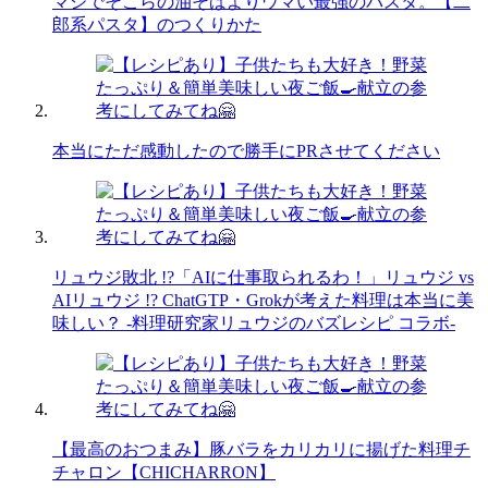
マジでそこらの油そばよりウマい最強のパスタ。【二
郎系パスタ】のつくりかた
本当にただ感動したので勝手にPRさせてください
リュウジ敗北 !?「AIに仕事取られるわ！」リュウジ vs
AIリュウジ !? ChatGTP・Grokが考えた料理は本当に美
味しい？ -料理研究家リュウジのバズレシピ コラボ-
【最高のおつまみ】豚バラをカリカリに揚げた料理チ
チャロン【CHICHARRON】