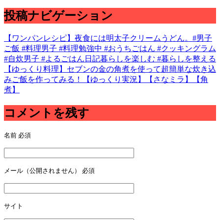
投稿ナビゲーション
【ワンパンレシピ】夜食には明太子クリームうどん。#男子
ご飯 #料理男子 #料理勉強中 #おうちごはん #クッキングラム
#自炊男子 #よるごはん日記暮らしを楽しむ #暮らしを整える
【ゆっくり料理】セブンの金の角煮を使って超簡単な炊き込
みご飯を作ってみる！【ゆっくり実況】【さなミラ】【角
煮】
コメントを残す
名前
必須
メール（公開されません）
必須
サイト