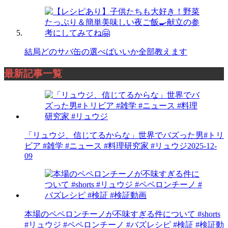
結局どのサバ缶の選べばいいか全部教えます
最新記事一覧
「リュウジ、信じてるからな」世界でバズった男#トリ
ビア #雑学 #ニュース #料理研究家 #リュウジ
2025-12-
09
本場のペペロンチーノが不味すぎる件について #shorts
#リュウジ #ペペロンチーノ #バズレシピ #検証 #検証動