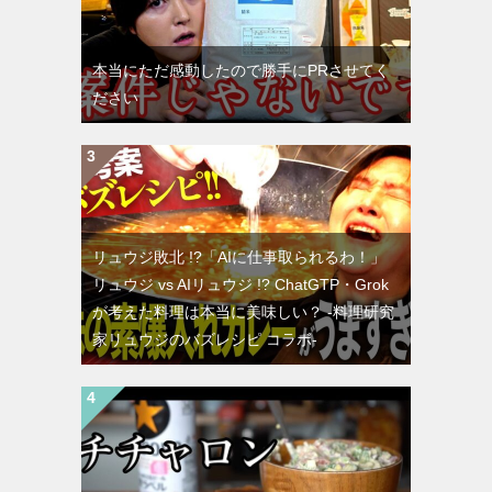
本当にただ感動したので勝手にPRさせてく
ださい
リュウジ敗北 !?「AIに仕事取られるわ！」
リュウジ vs AIリュウジ !? ChatGTP・Grok
が考えた料理は本当に美味しい？ -料理研究
家リュウジのバズレシピ コラボ-