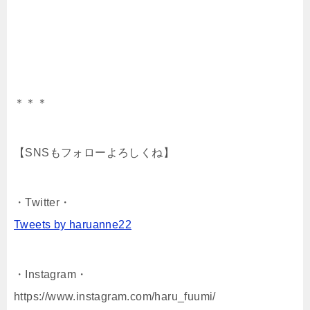
＊＊＊
【SNSもフォローよろしくね】
・Twitter・
Tweets by haruanne22
・Instagram・
https://www.instagram.com/haru_fuumi/