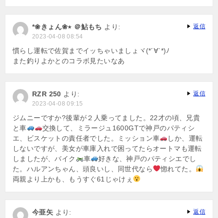
*❀きょん❀٭ ＠鮎もち
より:
返信
2023-04-08 08:54
慣らし運転で佐賀までイッちゃいましょヾ(*´∀`*)ﾉ
また釣りよかとのコラボ見たいなあ
RZR 250
より:
返信
2023-04-08 09:15
ジムニーですか?後輩が２人乗ってました。22才の頃、兄貴
と車
交換して、ミラージュ1600GTで神戸のパティシ
エ、ビスケットの責任者でした。ミッション車
しか、運転
しないですが、美女が車庫入れで困ってたらオートマも運転
しましたが、バイク
車
好きな、神戸のパティシエでし
た。ハルアンちゃん、頭良いし、同世代なら
惚れてた。
両親より上かも、もうすぐ61じゃけぇ
今亜矢
より:
返信