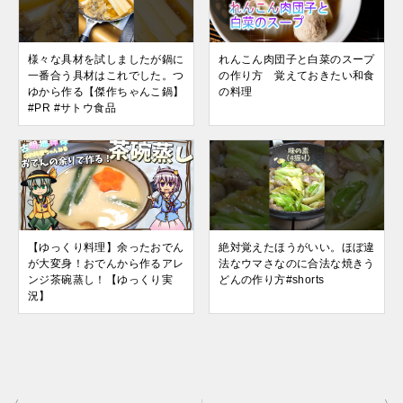
様々な具材を試しましたが鍋に
れんこん肉団子と白菜のスープ
一番合う具材はこれでした。つ
の作り方 覚えておきたい和食
ゆから作る【傑作ちゃんこ鍋】
の料理
#PR #サトウ食品
【ゆっくり料理】余ったおでん
絶対覚えたほうがいい。ほぼ違
が大変身！おでんから作るアレ
法なウマさなのに合法な焼きう
ンジ茶碗蒸し！【ゆっくり実
どんの作り方#shorts
況】