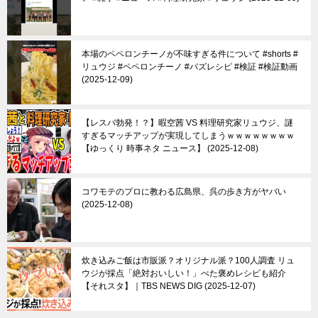
本場のペペロンチーノが不味すぎる件について #shorts #
リュウジ #ペペロンチーノ #バズレシピ #検証 #検証動画
2025-12-09
【レスバ勃発！？】暇空茜 VS 料理研究家リュウジ、謎
すぎるマッチアップが実現してしまうｗｗｗｗｗｗｗｗ
【ゆっくり 時事ネタ ニュース】
2025-12-08
コワモテのプロに教わる広島県、呉の歩き方がヤバい
2025-12-08
炊き込みご飯は市販派？オリジナル派？100人調査 リュ
ウジが採点「絶対おいしい！」べた褒めレシピも紹介
【それスタ】｜TBS NEWS DIG
2025-12-07