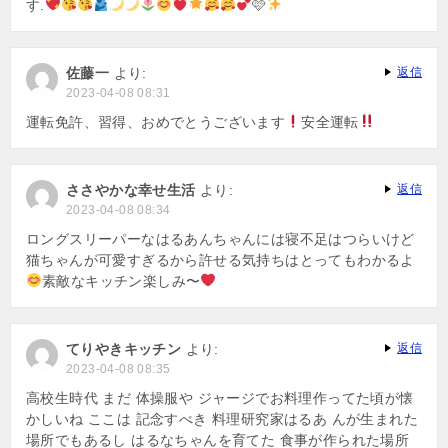
す.
🩷
佐藤一
より:
返信
2023-04-08 08:31
運転免許、習得、おめでとうございます
安全運転
ささやかな幸せ生活
より:
返信
2023-04-08 08:34
ロングスリーパーなはるあんちゃんには寝不足はつらいけど
猫ちゃんが可愛すぎるから許せる気持ちはとってもわかるよ
素敵なキッチン楽しみ〜
てりやきキッチン
より:
返信
2023-04-08 08:35
高校生時代 まだ 体操服や ジャージでお料理作ってた頃が懐
かしいね ここは 記念すべき 料理研究家はるあ んが生まれた
場所でもあるし はるなちゃんを育てた 食事が作られた場所