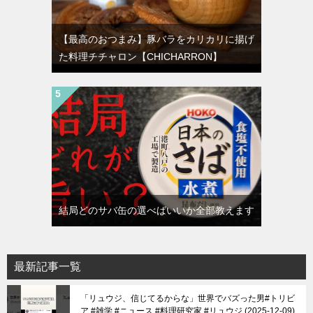
【最高のおつまみ】豚バラをカリカリに揚げ
た料理チチャロン【CHICHARRON】
結局どのサバ缶の選べばいいか全部教えます
最新記事一覧
「リュウジ、信じてるからな」世界でバズった男#トリビ
ア #雑学 #ニュース #料理研究家 #リュウジ
2025-12-09