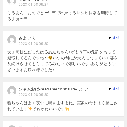
2023-04-08 09:27
はるあん、おめでとー!! 車で出掛けるレシピ探索を期待して
るよぉ〜!!!!
みよ
より:
返信
2023-04-08 09:30
女子高校生だったはるあんちゃん♪がもう車の免許をもって
運転してるんですね〜
いつの間にか大人になっていく姿を
見続けさせてもらってるみたいで嬉しいです♪ありがとうご
ざいますお疲れ様でした♪
ジャムおば-madameconfiture-
より:
返信
2023-04-08 09:30
猫ちゃんはよく夜中に鳴きますよね、実家の母もよく起こさ
れています
でもかわいいです