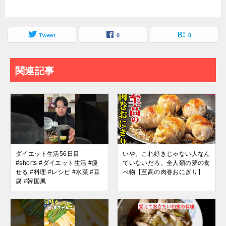
Tweet
0
0
関連記事
ダイエット生活56日目
いや、これ好きじゃない人なん
#shorts #ダイエット生活 #痩
ていないだろ。全人類の夢の食
せる #料理 #レシピ #水菜 #豆
べ物【至高の肉巻おにぎり】
腐 #韓国風