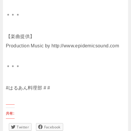
＊＊＊
【楽曲提供】
Production Music by http://www.epidemicsound.com
＊＊＊
#はるあん料理部 # #
共有:
Twitter
Facebook