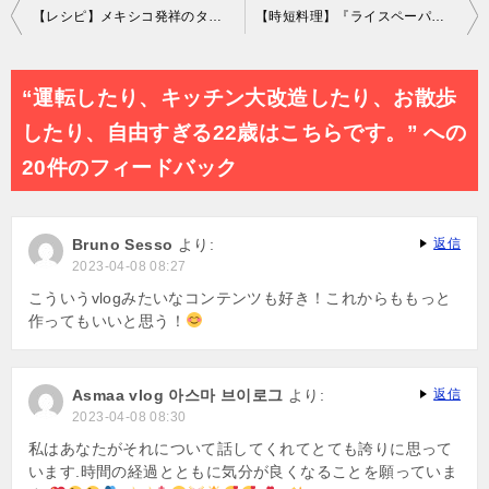
投
【レシピ】メキシコ発祥のタコス！トウモロコシトルティーヤに肉や野菜、チーズやサルサなどを挟んで楽しむ人気料理
【時短料理】『ライスペーパー』を使った超簡単アレンジレシピ3品
稿
ナ
“運転したり、キッチン大改造したり、お散歩
ビ
したり、自由すぎる22歳はこちらです。” への
ゲ
20件のフィードバック
ー
シ
Bruno Sesso
より:
返信
ョ
2023-04-08 08:27
ン
こういうvlogみたいなコンテンツも好き！これからももっと
作ってもいいと思う！
Asmaa vlog 아스마 브이로그
より:
返信
2023-04-08 08:30
私はあなたがそれについて話してくれてとても誇りに思って
います.時間の経過とともに気分が良くなることを願っていま