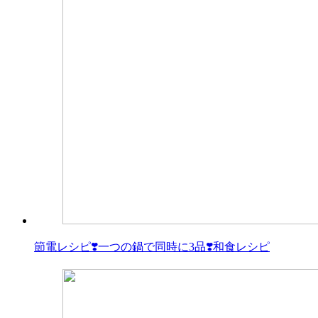
節電レシピ❣️一つの鍋で同時に3品❣️和食レシピ