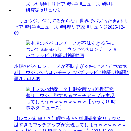
「リュウジ、信じてるからな」世界でバズった男#トリ
ビア #雑学 #ニュース #料理研究家 #リュウジ
2025-12-
09
本場のペペロンチーノが不味すぎる件について #shorts
#リュウジ #ペペロンチーノ #バズレシピ #検証 #検証動
画
2025-12-09
【レスバ勃発！？】暇空茜 VS 料理研究家リュウジ、
謎すぎるマッチアップが実現してしまうｗｗｗｗｗｗ
ｗｗ【ゆっくり 時事ネタ ニュース】
2025-12-08