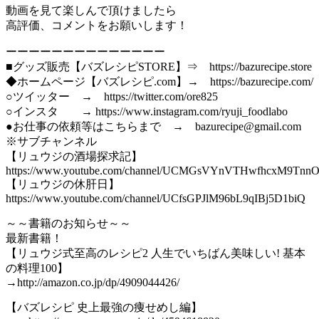
動画を見て楽しんで頂けましたら
高評価、コメントをお願いします！
ーーーーーーーーーーーーーー
■グッズ販売【バズレシピSTORE】⇒ https://bazurecipe.store
◆ホームページ【バズレシピ.com】→ https://bazurecipe.com/
○ツイッター → https://twitter.com/ore825
○インスタ → https://www.instagram.com/ryuji_foodlabo
●お仕事の依頼等はこちらまで → bazurecipe@gmail.com
※サブチャンネル
【リュウジの酒場探求記】
https://www.youtube.com/channel/UCMGsVYnVTHwfhcxM9Tnn
【リュウジの休肝日】
https://www.youtube.com/channel/UCfsGPJlM96bL9qIBj5D1biQ
～～書籍のお知らせ～～
最新書籍！
【リュウジ式至高のレシピ2 人生でいちばん美味しい! 基本
の料理100】
→http://amazon.co.jp/dp/4909044426/
【バズレシピ 史上最強の痩せめし編】