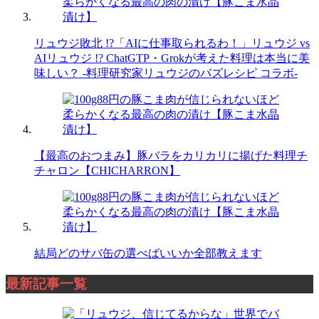
リュウジ敗北 !?「AIに仕事取られるわ！」リュウジ vs
AIリュウジ !? ChatGTP・Grokが考えた料理は本当に美
味しい？ -料理研究家リュウジのバズレシピ コラボ-
【最高のおつまみ】豚バラをカリカリに揚げた料理チ
チャロン【CHICHARRON】
結局どのサバ缶の選べばいいか全部教えます
最新記事一覧