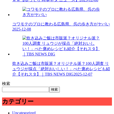
コワモテのプロに教わる広島県、呉の歩き方がヤバい
2025-12-08
炊き込みご飯は市販派？オリジナル派？100人調査 リ
ュウジが採点「絶対おいしい！」べた褒めレシピも紹
介【それスタ】｜TBS NEWS DIG
2025-12-07
検索
検索
カテゴリー
Uncategorized