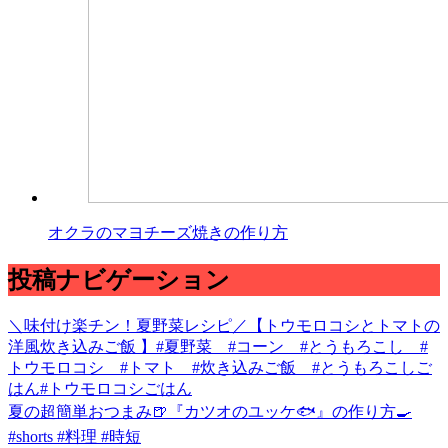
オクラのマヨチーズ焼きの作り方
投稿ナビゲーション
＼味付け楽チン！夏野菜レシピ／【トウモロコシとトマトの
洋風炊き込みご飯 】#夏野菜 #コーン #とうもろこし #
トウモロコシ #トマト #炊き込みご飯 #とうもろこしご
はん#トウモロコシごはん
夏の超簡単おつまみ🍺『カツオのユッケ🐟』の作り方🍳
#shorts #料理 #時短