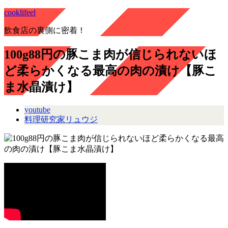
cooklifeel
飲食店の裏側に密着！
100g88円の豚こま肉が信じられないほ
ど柔らかくなる最高の肉の漬け【豚こ
ま水晶漬け】
youtube
料理研究家リュウジ