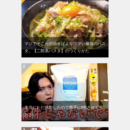
マジでそこらの油そばよりウマい最強のパス
タ。【二郎系パスタ】のつくりかた
本当にただ感動したので勝手にPRさせてく
ださい