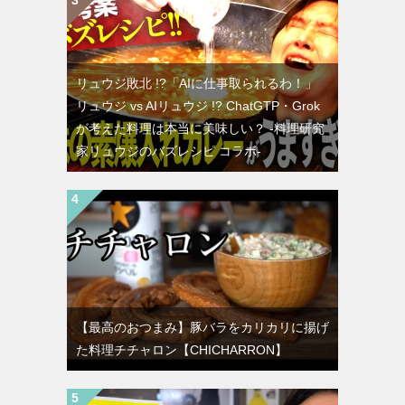
リュウジ敗北 !?「AIに仕事取られるわ！」
リュウジ vs AIリュウジ !? ChatGTP・Grok
が考えた料理は本当に美味しい？ -料理研究
家リュウジのバズレシピ コラボ-
【最高のおつまみ】豚バラをカリカリに揚げ
た料理チチャロン【CHICHARRON】