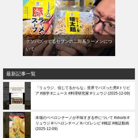
クソバズってるセブンの二郎系ラーメンにつ
いて
最新記事一覧
「リュウジ、信じてるからな」世界でバズった男#トリビ
ア #雑学 #ニュース #料理研究家 #リュウジ
2025-12-09
本場のペペロンチーノが不味すぎる件について #shorts #
リュウジ #ペペロンチーノ #バズレシピ #検証 #検証動画
2025-12-09