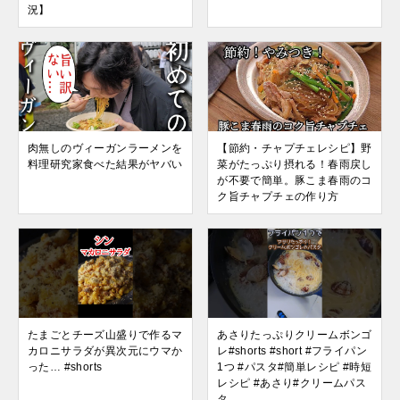
況】
肉無しのヴィーガンラーメンを
【節約・チャプチェレシピ】野
料理研究家食べた結果がヤバい
菜がたっぷり摂れる！春雨戻し
が不要で簡単。豚こま春雨のコ
ク旨チャプチェの作り方
たまごとチーズ山盛りで作るマ
あさりたっぷりクリームボンゴ
カロニサラダが異次元にウマか
レ#shorts #short #フライパン
った… #shorts
1つ #パスタ#簡単レシピ #時短
レシピ #あさり#クリームパス
タ