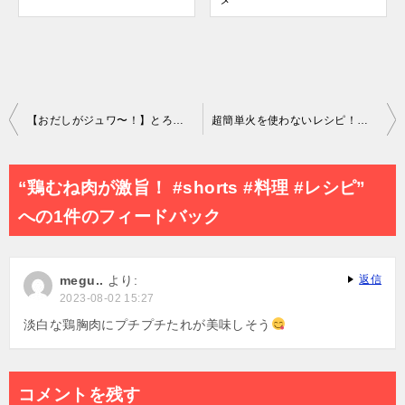
投
【おだしがジュワ〜！】とろとろなすのだし漬けのレシピ・作り方
超簡単火を使わないレシピ！ごはんのお供＆おつまみに！切って冷やして作り置き！漬けアボカドの作り方
稿
ナ
“鶏むね肉が激旨！ #shorts #料理 #レシピ”
ビ
への1件のフィードバック
ゲ
ー
megu..
より:
返信
シ
2023-08-02 15:27
ョ
淡白な鶏胸肉にプチプチたれが美味しそう
ン
コメントを残す