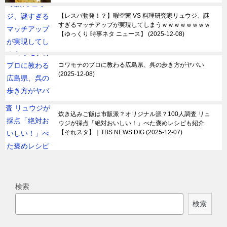
【レスバ勃発！？】暇空茜 VS 料理研究家リュウジ、謎
すぎるマッチアップが実現してしまうｗｗｗｗｗｗｗｗ
【ゆっくり 時事ネタ ニュース】
2025-12-08
コワモテのプロに教わる広島県、呉の歩き方がヤバい
2025-12-08
炊き込みご飯は市販派？オリジナル派？100人調査 リュ
ウジが採点「絶対おいしい！」べた褒めレシピも紹介
【それスタ】｜TBS NEWS DIG
2025-12-07
検索
検索