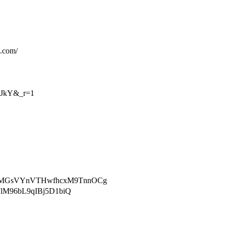
com/
yJkY&_r=1
CMGsVYnVTHwfhcxM9TnnOCg
lM96bL9qIBj5D1biQ