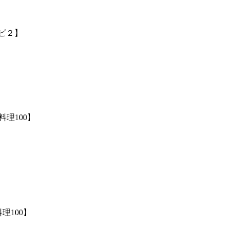
ピ２】
理100】
】
理100】