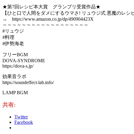
★第7回レシピ本大賞 グランプリ受賞作品★
【ひと口で人間をダメにするウマさ! リュウジ式 悪魔のレシ
→ https://www.amazon.co.jp/dp/490904423X
～～～～～～～～～～～～～～～～～～
#リュウジ
#料理
#伊勢海老
フリーBGM
DOVA-SYNDROME
https://dova-s.jp/
効果音ラボ
https://soundeffect-lab.info/
LAMP BGM
共有:
Twitter
Facebook