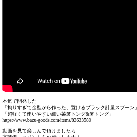
本気で開発した
「拘りすぎて金型から作った、置けるブラック計量スプーン
「超軽くて使いやすい細い菜箸トング&箸トング」
https://www.bazu-goods.com/items/83633580
動画を見て楽しんで頂けましたら