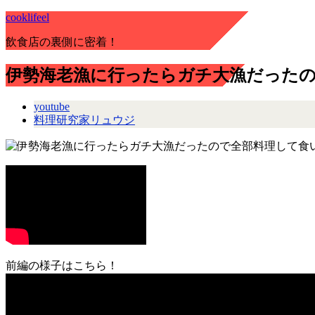
cooklifeel
飲食店の裏側に密着！
伊勢海老漁に行ったらガチ大漁だった
youtube
料理研究家リュウジ
前編の様子はこちら！