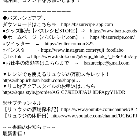
高評価、コメントをお願いします！
ーーーーーーーーーーーーーー
◆バズレシピアプリ
ダウンロードはこちら⇒ https://bazurecipe-app.com
■グッズ販売【バズレシピSTORE】⇒ https://www.bazu-goods.
◆ホームページ【バズレシピ.com】→ https://bazurecipe.com/
○ツイッター → https://twitter.com/ore825
○インスタ → https://www.instagram.com/ryuji_foodlabo
〇TikTok →https://www.tiktok.com/@ryuji_tiktok_?_t=8eY4nAc
●お仕事の依頼等はこちらまで → bazurecipe@gmail.com
▼レンジでも使えるリュウジの万能スキレット！
https://shop.ichiban-boshi.com/shoppi…
▼リコbyアクアスタイルのお申込はこちら
https://aqua-style.jp/order/AG-C7J9EDJF/AU-8DPApyYH/DR
※サブチャンネル
【リュウジの酒場探求記】https://www.youtube.com/channel/U
【リュウジの休肝日】https://www.youtube.com/channel/UCfsGPJ
～～書籍のお知らせ～～
最新書籍！