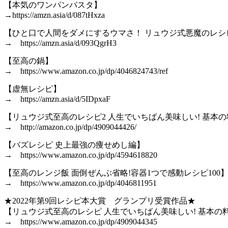
【本気のワンパンパスタ】
→https://amzn.asia/d/087tHxza
【ひと口で人間をダメにするウマさ！ リュウジ式悪魔のレシ
→ https://amzn.asia/d/093QgrH3
【至高の鍋】
→ https://www.amazon.co.jp/dp/4046824743/ref
【虚無レシピ】
→ https://amzn.asia/d/5IDpxaF
【リュウジ式至高のレシピ2 人生でいちばん美味しい! 基本の料
→ http://amazon.co.jp/dp/4909044426/
【バズレシピ 史上最強の痩せめし編】
→ https://www.amazon.co.jp/dp/4594618820
【至高のレンジ飯 面倒ぜんぶ省略!容器1つで感動レシピ100
→ https://www.amazon.co.jp/dp/4046811951
★2022年第9回レシピ本大賞 グランプリ受賞作品★
【リュウジ式至高のレシピ 人生でいちばん美味しい! 基本の料
→ https://www.amazon.co.jp/dp/4909044345