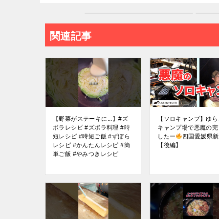
関連記事
【野菜がステーキに...】#ズ
【ソロキャンプ】ゆら
ボラレシピ #ズボラ料理 #時
キャンプ場で悪魔の完
短レシピ #時短ご飯 #ずぼら
したー
四国愛媛県新
レシピ #かんたんレシピ #簡
【後編】
単ご飯 #やみつきレシピ