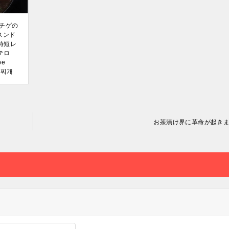
チゲの
スンド
#時短レ
テロ
be
두부찌개
お茶漬け界に革命が起き