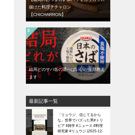
揚げた料理チチャロン
【CHICHARRON】
結局どのサバ缶の選べばいいか全部教え
ます
最新記事一覧
「リュウジ、信じてるから
な」世界でバズった男#トリ
ビア #雑学 #ニュース #料理
研究家 #リュウジ
2025-12-