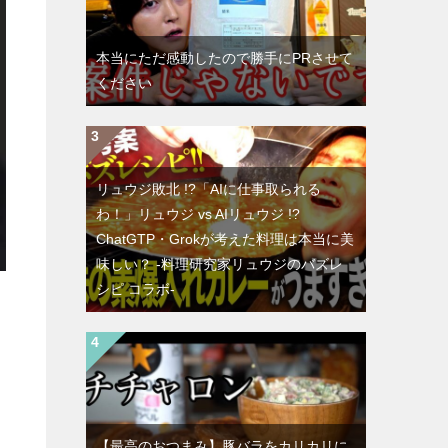
本当にただ感動したので勝手にPRさせて
ください
リュウジ敗北 !?「AIに仕事取られる
わ！」リュウジ vs AIリュウジ !?
ChatGTP・Grokが考えた料理は本当に美
味しい？ -料理研究家リュウジのバズレ
シピ コラボ-
【最高のおつまみ】豚バラをカリカリに