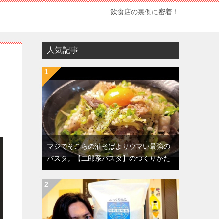
飲食店の裏側に密着！
人気記事
り
マジでそこらの油そばよりウマい最強の
パスタ。【二郎系パスタ】のつくりかた