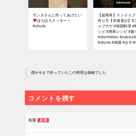
サンタさんに作ってあげたい
【超簡単】スンドゥブ
ほろほろクッキー！
作り方【本場直伝】#
#shorts
ゥブチゲ #韓国料理 
シピ #簡単レシピ #飯
#shortvideo #subscri
#shorts #韓国 #순
投
僕が今まで作っていたこの料理は偽物でした
稿
ナ
コメントを残す
ビ
ゲ
ー
名前
必須
シ