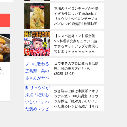
09
本場のペペロンチーノが不味
すぎる件について #shorts #
リュウジ #ペペロンチーノ #
バズレシピ #検証 #検証動画
2025-12-09
【レスバ勃発！？】暇空茜
VS 料理研究家リュウジ、謎
すぎるマッチアップが実現し
てしまうｗｗｗｗｗｗｗｗ
【ゆっくり 時事ネタ ニュー
ス】
2025-12-08
コワモテのプロに教わる広島
県、呉の歩き方がヤバい
感。
2025-12-08
テト
炊き込みご飯は市販派？オリ
ジナル派？100人調査 リュウ
ジが採点「絶対おいしい！」
べた褒めレシピも紹介【それ
スタ】｜TBS NEWS DIG
2025-12-07