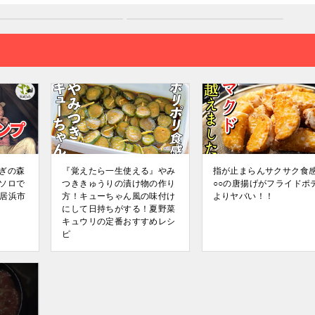
ぎの森
『覚えたら一生使える』やみ
指が止まらんサクサク食
ソロで
つききゅうりの漬け物の作り
○○の唐揚げがフライドポ
居浜市
方！キューちゃん風の味付け
よりヤバい！！
にして日持ちがする！夏野菜
キュウリの定番おすすめレシ
ピ