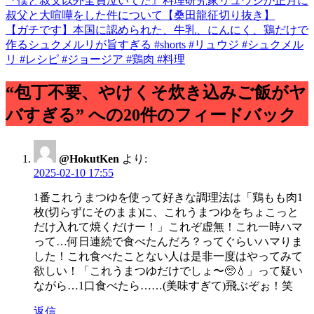
『僕と叔父以外全員泣いてた』料理研究家リュウジが正月に
叔父と大喧嘩をした件について【桑田龍征切り抜き】
【ガチです】本国に認められた、牛乳、にんにく、鶏だけで
作るシュクメルリが旨すぎる #shorts #リュウジ #シュクメル
リ #レシピ #ジョージア #鶏肉 #料理
“包丁不要、やけくそ炊き込みご飯がヤ
バすぎる” への20件のフィードバック
@HokutKen
より:
2025-02-10 17:55
1番これうまつゆを使って好きな調理法は「鶏もも肉1
枚(切らずにそのまま)に、これうまつゆをちょこっと
だけ入れて焼くだけー！」これぞ虚無！これ一時ハマ
って…何日連続で食べたんだろ？ってぐらいハマりま
した！これ食べたことない人は是非一度はやってみて
欲しい！「これうまつゆだけでしょ〜🥺💧‬」って疑い
ながら…1口食べたら……(美味すぎて)飛ぶぞぉ！笑
返信