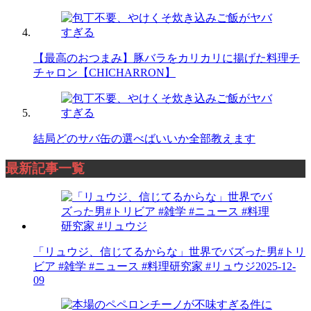
【最高のおつまみ】豚バラをカリカリに揚げた料理チ
チャロン【CHICHARRON】
結局どのサバ缶の選べばいいか全部教えます
最新記事一覧
「リュウジ、信じてるからな」世界でバズった男#トリ
ビア #雑学 #ニュース #料理研究家 #リュウジ
2025-12-
09