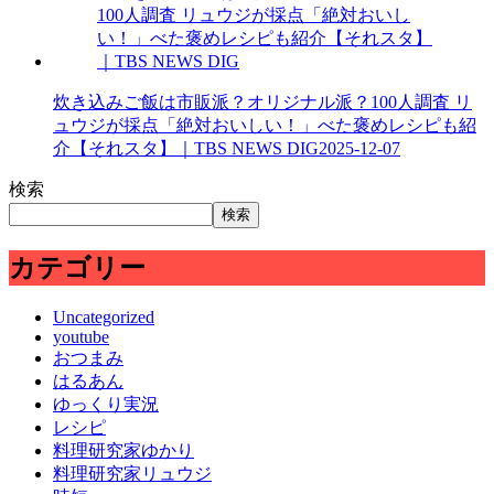
炊き込みご飯は市販派？オリジナル派？100人調査 リ
ュウジが採点「絶対おいしい！」べた褒めレシピも紹
介【それスタ】｜TBS NEWS DIG
2025-12-07
検索
検索
カテゴリー
Uncategorized
youtube
おつまみ
はるあん
ゆっくり実況
レシピ
料理研究家ゆかり
料理研究家リュウジ