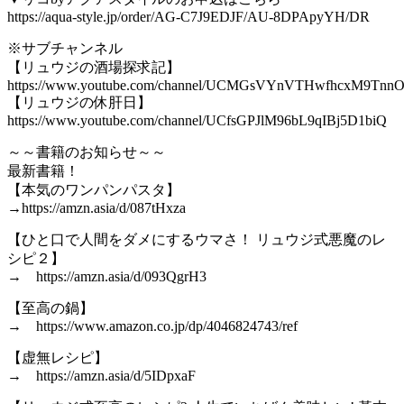
https://aqua-style.jp/order/AG-C7J9EDJF/AU-8DPApyYH/DR
※サブチャンネル
【リュウジの酒場探求記】
https://www.youtube.com/channel/UCMGsVYnVTHwfhcxM9Tnn
【リュウジの休肝日】
https://www.youtube.com/channel/UCfsGPJlM96bL9qIBj5D1biQ
～～書籍のお知らせ～～
最新書籍！
【本気のワンパンパスタ】
→https://amzn.asia/d/087tHxza
【ひと口で人間をダメにするウマさ！ リュウジ式悪魔のレ
シピ２】
→ https://amzn.asia/d/093QgrH3
【至高の鍋】
→ https://www.amazon.co.jp/dp/4046824743/ref
【虚無レシピ】
→ https://amzn.asia/d/5IDpxaF