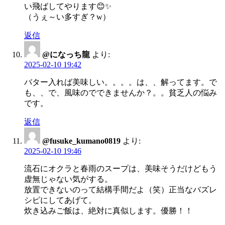
い飛ばしてやります😊✨
（うぇ～い多すぎ？w）
返信
@になっち龍
より:
2025-02-10 19:42
バター入れば美味しい。。。。は、、解ってます。で
も、、で、風味のでできませんか？。。貧乏人の悩み
です。
返信
@fusuke_kumano0819
より:
2025-02-10 19:46
流石にオクラと春雨のスープは、美味そうだけどもう
虚無じゃない気がする。
放置できないのって結構手間だよ（笑）正当なバズレ
シピにしてあげて。
炊き込みご飯は、絶対に真似します。優勝！！