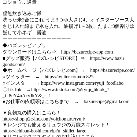
コショウ…適量
虚無炊き込みご飯
洗った米2合にこれ!うま!!つゆ大さじ4、オイスターソース大
さじ1入れ線まで水を入れ、油揚げ1～2枚、たまご3個割り炊
飯して小ネギ、醤油
ーーーーーーーーーーーーーー
◆バズレシピアプリ
ダウンロードはこちら⇒ https://bazurecipe-app.com
■グッズ販売【バズレシピSTORE】⇒ https://www.bazu-
goods.com/
◆ホームページ【バズレシピ.com】→ https://bazurecipe.com/
○ツイッター → https://twitter.com/ore825
○インスタ → https://www.instagram.com/ryuji_foodlabo
〇TikTok →https://www.tiktok.com/@ryuji_tiktok_?
_t=8eY4nAcyJkY&_r=1
●お仕事の依頼等はこちらまで → bazurecipe@gmail.com
▼良朝丸の購入はこちら！
https://shop.p2c-inc.com/yoichomaru/ryuji/
▼レンジでも使えるリュウジの万能スキレット！
https://ichiban-boshi.com/lp?u=skillet_large
▼リコbyアクアスタイルのお申込はこちら