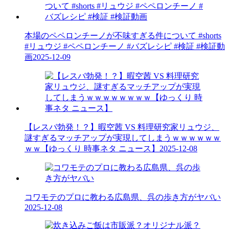
本場のペペロンチーノが不味すぎる件について #shorts
#リュウジ #ペペロンチーノ #バズレシピ #検証 #検証動
画
2025-12-09
【レスバ勃発！？】暇空茜 VS 料理研究家リュウジ、
謎すぎるマッチアップが実現してしまうｗｗｗｗｗｗ
ｗｗ【ゆっくり 時事ネタ ニュース】
2025-12-08
コワモテのプロに教わる広島県、呉の歩き方がヤバい
2025-12-08