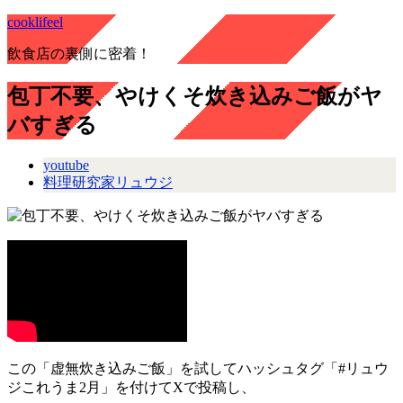
cooklifeel
飲食店の裏側に密着！
包丁不要、やけくそ炊き込みご飯がヤ
バすぎる
youtube
料理研究家リュウジ
この「虚無炊き込みご飯」を試してハッシュタグ「#リュウ
ジこれうま2月」を付けてXで投稿し、