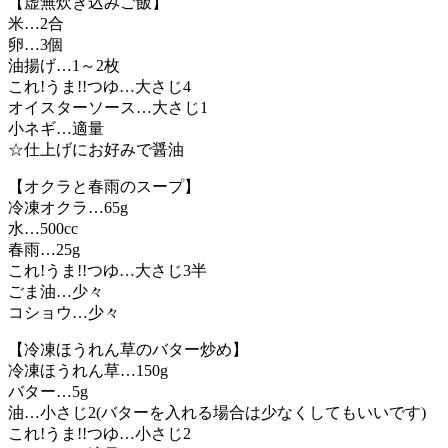
【虚無炊き込みご飯】
米…2合
卵…3個
油揚げ…1～2枚
これ!うま!!つゆ…大さじ4
オイスターソース…大さじ1
小ネギ…適量
☆仕上げにお好みで醤油
【オクラと春雨のスープ】
冷凍オクラ…65g
水…500cc
春雨…25g
これ!うま!!つゆ…大さじ3半
ごま油…少々
コショウ…少々
【冷凍ほうれん草のバター炒め】
冷凍ほうれん草…150g
バター…5g
油…小さじ2(バターを入れる場合は少なくしてもいいです)
これ!うま!!つゆ…小さじ2