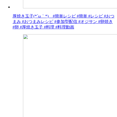
厚焼き玉子(*´ω｀*) #簡単レシピ #簡単 #レシピ #おつ
まみ #おつまみレシピ #参加型配信 #オジサン #卵焼き
#卵 #厚焼き玉子 #料理 #料理動画