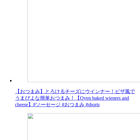
【おつまみ】とろけるチーズにウインナー！ピザ風で
うまぴよな簡単おつまみ！【Oven baked wieners and
cheese】#ソーセージ #おつまみ #shorts