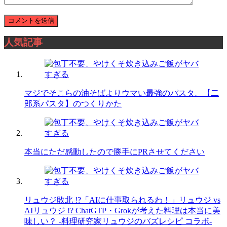
人気記事
マジでそこらの油そばよりウマい最強のパスタ。【二
郎系パスタ】のつくりかた
本当にただ感動したので勝手にPRさせてください
リュウジ敗北 !?「AIに仕事取られるわ！」リュウジ vs
AIリュウジ !? ChatGTP・Grokが考えた料理は本当に美
味しい？ -料理研究家リュウジのバズレシピ コラボ-