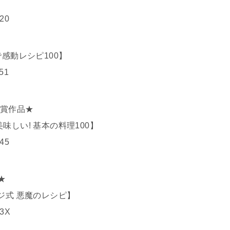
820
感動レシピ100】
51
受賞作品★
しい! 基本の料理100】
345
★
ジ式 悪魔のレシピ】
23X