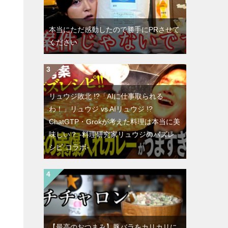
本当にただ感動したので勝手にPRさせて
ください
リュウジ敗北 !?「AIに仕事取られる
わ！」リュウジ vs AIリュウジ !?
ChatGTP・Grokが考えた料理は本当に美
味しい？ -料理研究家リュウジのバズレ
シピ コラボ-
【最高のおつまみ】豚バラをカリカリに