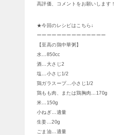
高評価、コメントをお願いします！
★今回のレシピはこちら↓
ーーーーーーーーーーーーーー
【至高の鶏中華粥】
水…850cc
酒…大さじ2
塩…小さじ1/2
鶏ガラスープ…小さじ1/2
鶏もも肉、または鶏胸肉…170g
米…150g
小ねぎ…適量
生姜…20g
ごま油…適量