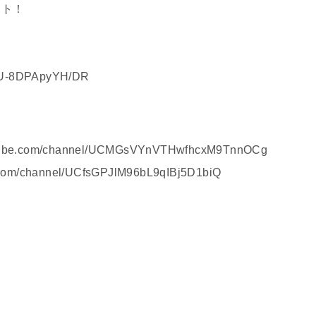
ット！
F/AU-8DPApyYH/DR
.com/channel/UCMGsVYnVTHwfhcxM9TnnOCg
/channel/UCfsGPJlM96bL9qIBj5D1biQ