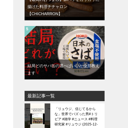
揚げた料理チチャロン
【CHICHARRON】
結局どのサバ缶の選べばいいか全部教え
ます
最新記事一覧
「リュウジ、信じてるから
な」世界でバズった男#トリ
ビア #雑学 #ニュース #料理
研究家 #リュウジ
2025-12-