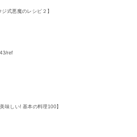
ウジ式悪魔のレシピ２】
3/ref
味しい! 基本の料理100】