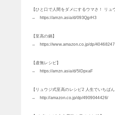
【ひと口で人間をダメにするウマさ！ リュ
→ https://amzn.asia/d/093QgrH3
【至高の鍋】
→ https://www.amazon.co.jp/dp/404682474
【虚無レシピ】
→ https://amzn.asia/d/5IDpxaF
【リュウジ式至高のレシピ2 人生でいちばん美
→ http://amazon.co.jp/dp/4909044426/