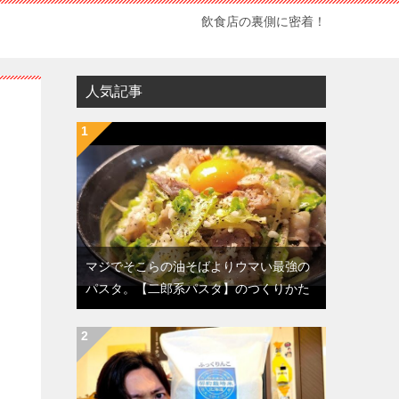
飲食店の裏側に密着！
人気記事
マジでそこらの油そばよりウマい最強の
パスタ。【二郎系パスタ】のつくりかた