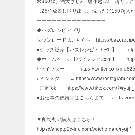
水850cc、酒大さじ2、塩小匙1/2、鶏ガラ
し25分放置し取り出し、洗った米1507g
ーーーーーーーーーーーーーー
◆バズレシピアプリ
ダウンロードはこちら⇒ https://bazurecipe-
■グッズ販売【バズレシピSTORE】⇒ https://w
◆ホームページ【バズレシピ.com】→ https://b
○ツイッター → https://twitter.com/ore82
○インスタ → https://www.instagram.com/r
〇TikTok →https://www.tiktok.com/@ryuji
●お仕事の依頼等はこちらまで → bazurecip
▼良朝丸の購入はこちら！
https://shop.p2c-inc.com/yoichomaru/ryuji/