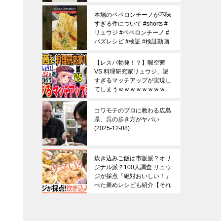
09
本場のペペロンチーノが不味
すぎる件について #shorts #
リュウジ #ペペロンチーノ #
バズレシピ #検証 #検証動画
2025-12-09
【レスバ勃発！？】暇空茜
VS 料理研究家リュウジ、謎
すぎるマッチアップが実現し
てしまうｗｗｗｗｗｗｗｗ
【ゆっくり 時事ネタ ニュー
ス】
2025-12-08
コワモテのプロに教わる広島
県、呉の歩き方がヤバい
2025-12-08
炊き込みご飯は市販派？オリ
ジナル派？100人調査 リュウ
ジが採点「絶対おいしい！」
べた褒めレシピも紹介【それ
スタ】｜TBS NEWS DIG
2025-12-07