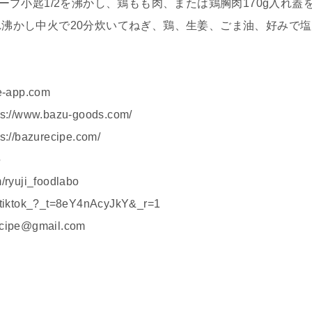
スープ小匙1/2を沸かし、鶏もも肉、または鶏胸肉170g入れ蓋
入れ沸かし中火で20分炊いてねぎ、鶏、生姜、ごま油、好みで塩
app.com
ww.bazu-goods.com/
azurecipe.com/
5
yuji_foodlabo
_tiktok_?_t=8eY4nAcyJkY&_r=1
e@gmail.com