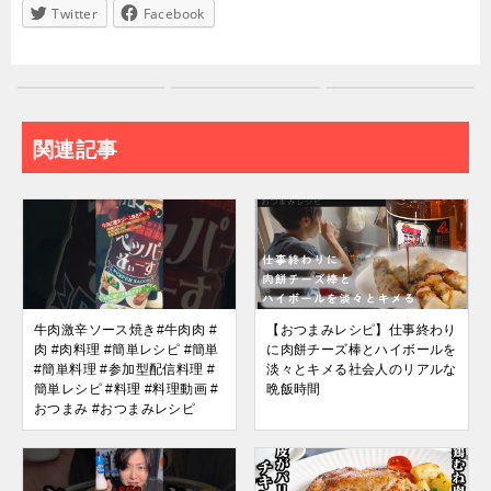
Twitter
Facebook
関連記事
牛肉激辛ソース焼き#牛肉肉 #
【おつまみレシピ】仕事終わり
肉 #肉料理 #簡単レシピ #簡単
に肉餅チーズ棒とハイボールを
#簡単料理 #参加型配信料理 #
淡々とキメる社会人のリアルな
簡単レシピ #料理 #料理動画 #
晩飯時間
おつまみ #おつまみレシピ