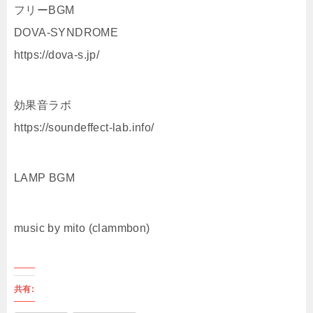
フリーBGM
DOVA-SYNDROME
https://dova-s.jp/
効果音ラボ
https://soundeffect-lab.info/
LAMP BGM
music by mito (clammbon)
共有: