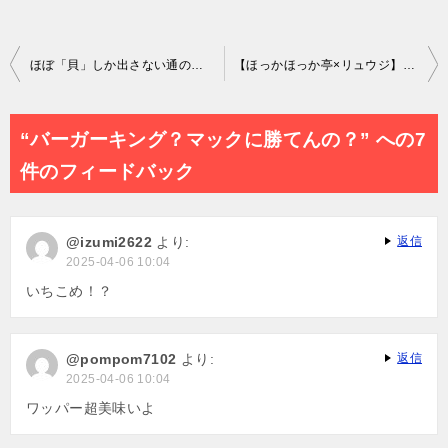
投
ほぼ「貝」しか出さない通の居酒屋が最高すぎる…
【ほっかほっか亭×リュウジ】コラボ弁当3種類（リュウジスパイス唐揚・ツナマヨのり弁・しょうが焼）レビュー！【バスベントウ】
稿
ナ
“バーガーキング？マックに勝てんの？” への7
ビ
件のフィードバック
ゲ
ー
@izumi2622
より:
返信
シ
2025-04-06 10:04
ョ
いちこめ！？
ン
@pompom7102
より:
返信
2025-04-06 10:04
ワッパー超美味いよ