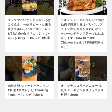
マジでヤバいからじゃがいもは
チキンステーキの作り方☆鶏む
こう食え、一生リピート出来る
ね肉で簡単！皮はパリパリ♪ブ
皮まで美味しい極上ポテトレシ
ライン液でお肉がやわらかジュ
ピ3品#shorts #リュウジ #じゃ
ーシーなチキンステーキに仕上
がいも #バター #レシピ #料理
がります♪-How to make
Chicken Steak【料理研究家ゆ
かり】
肉巻き卵 ショートバージョン
オリジナルコラボメニュー 本
#料理 #簡単レシピ #cooking
気ステーキサンド #リュウジ #
#yummy #レシピ #shorts
料理 #shorts