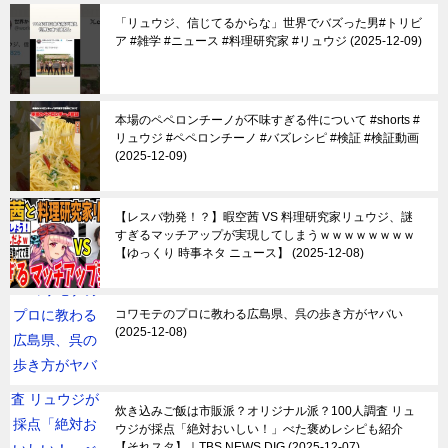
「リュウジ、信じてるからな」世界でバズった男#トリビ
ア #雑学 #ニュース #料理研究家 #リュウジ
2025-12-09
本場のペペロンチーノが不味すぎる件について #shorts #
リュウジ #ペペロンチーノ #バズレシピ #検証 #検証動画
2025-12-09
【レスバ勃発！？】暇空茜 VS 料理研究家リュウジ、謎
すぎるマッチアップが実現してしまうｗｗｗｗｗｗｗｗ
【ゆっくり 時事ネタ ニュース】
2025-12-08
コワモテのプロに教わる広島県、呉の歩き方がヤバい
2025-12-08
炊き込みご飯は市販派？オリジナル派？100人調査 リュ
ウジが採点「絶対おいしい！」べた褒めレシピも紹介
【それスタ】｜TBS NEWS DIG
2025-12-07