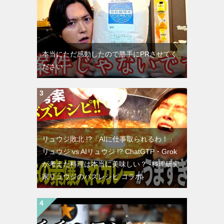
本当にただ感動したので勝手にPRさせてく
ださい
リュウジ敗北 !?「AIに仕事取られるわ！」
リュウジ vs AIリュウジ !? ChatGTP・Grok
が考えた料理は本当に美味しい？ -料理研究
家リュウジのバズレシピ コラボ-