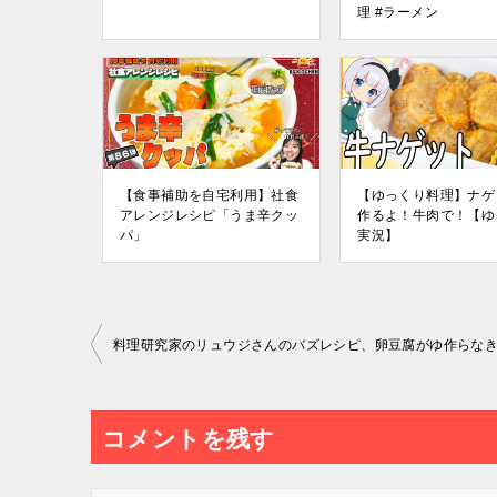
理 #ラーメン
【食事補助を自宅利用】社食
【ゆっくり料理】ナゲ
アレンジレシピ「うま辛クッ
作るよ！牛肉で！【ゆ
パ」
実況】
投
稿
ナ
コメントを残す
ビ
ゲ