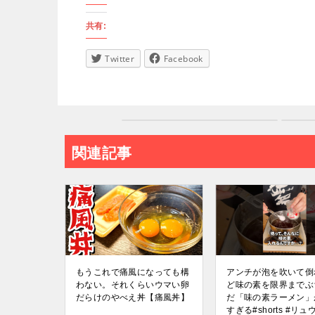
共有:
Twitter
Facebook
関連記事
もうこれで痛風になっても構
アンチが泡を吹いて倒
わない。それくらいウマい卵
ど味の素を限界までぶ
だらけのやべえ丼【痛風丼】
だ「味の素ラーメン」
すぎる#shorts #リュ