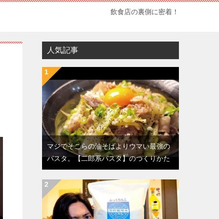
飲食店の裏側に密着！
人気記事
ジ
マジでそこらの油そばよりウマい最強の
パスタ。【二郎系パスタ】のつくりかた