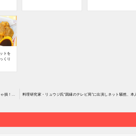
ットを
っくり
料理研究家のリュウジさんのバズレシピ、卵豆腐がゆ作らなきゃ損！身体に優しい、やせる！？#shorts#節約レシピ#リュウジレシピ