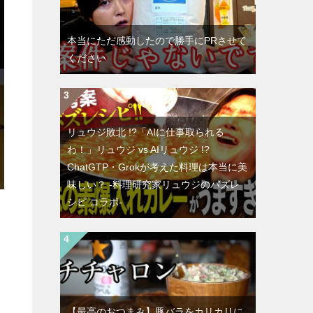
本当にただ感動したので勝手にPRさせて
ください
リュウジ敗北 !?「AIに仕事取られる
わ！」リュウジ vs AIリュウジ !?
ChatGTP・Grokが考えた料理は本当に美
味しい？ -料理研究家リュウジのバズレ
シピ コラボ-
【最高のおつまみ】豚バラをカリカリに