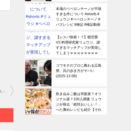
09
本場のペペロンチーノが不味
すぎる件について #shorts #
リュウジ #ペペロンチーノ #
バズレシピ #検証 #検証動画
2025-12-09
【レスバ勃発！？】暇空茜
VS 料理研究家リュウジ、謎
すぎるマッチアップが実現し
てしまうｗｗｗｗｗｗｗｗ
【ゆっくり 時事ネタ ニュー
ス】
2025-12-08
コワモテのプロに教わる広島
県、呉の歩き方がヤバい
2025-12-08
料理研究家・リュウジ氏“因縁のテレビ局”に出演しネット騒然、本人も思わず「出禁じゃなかった」
炊き込みご飯は市販派？オリ
ジナル派？100人調査 リュウ
ジが採点「絶対おいしい！」
べた褒めレシピも紹介【それ
スタ】｜TBS NEWS DIG
2025-12-07