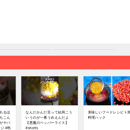
れるほ
なんだかんだ言って結局こう
美味しいフードレシピト
ちこん
いうのが一番うめえんだよ
料理ハック
がヤバ
【悪魔のペッパーライス】
ウジ #料
#shorts