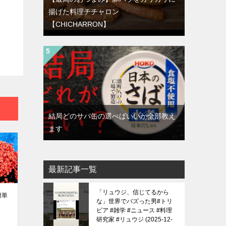
揚げた料理チチャロン
【CHICHARRON】
結局どのサバ缶の選べばいいか全部教え
ます
最新記事一覧
「リュウジ、信じてるから
簡単
な」世界でバズった男#トリ
ビア #雑学 #ニュース #料理
研究家 #リュウジ
2025-12-