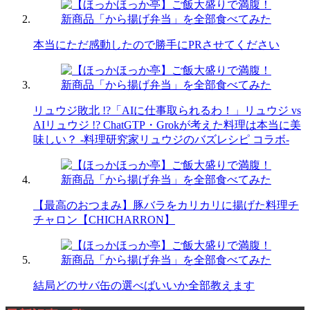
本当にただ感動したので勝手にPRさせてください
リュウジ敗北 !?「AIに仕事取られるわ！」リュウジ vs
AIリュウジ !? ChatGTP・Grokが考えた料理は本当に美
味しい？ -料理研究家リュウジのバズレシピ コラボ-
【最高のおつまみ】豚バラをカリカリに揚げた料理チ
チャロン【CHICHARRON】
結局どのサバ缶の選べばいいか全部教えます