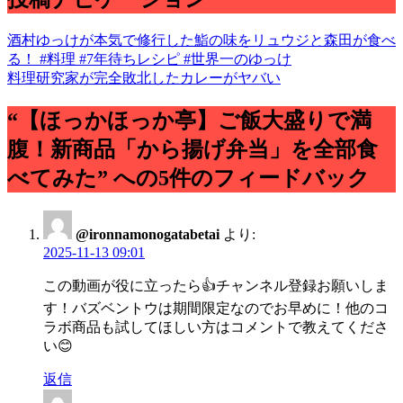
酒村ゆっけが本気で修行した鮨の味をリュウジと森田が食べ
る！ #料理 #7年待ちレシピ #世界一のゆっけ
料理研究家が完全敗北したカレーがヤバい
“【ほっかほっか亭】ご飯大盛りで満
腹！新商品「から揚げ弁当」を全部食
べてみた” への5件のフィードバック
@ironnamonogatabetai
より:
2025-11-13 09:01
この動画が役に立ったら👍チャンネル登録お願いしま
す！バズベントウは期間限定なのでお早めに！他のコ
ラボ商品も試してほしい方はコメントで教えてくださ
い😊
返信