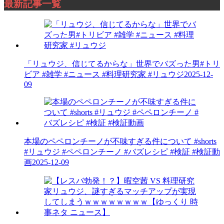
最新記事一覧
「リュウジ、信じてるからな」世界でバズった男#トリ
ビア #雑学 #ニュース #料理研究家 #リュウジ
2025-12-
09
本場のペペロンチーノが不味すぎる件について #shorts
#リュウジ #ペペロンチーノ #バズレシピ #検証 #検証動
画
2025-12-09