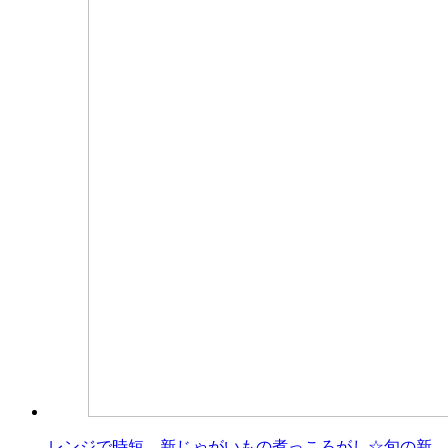
レンジで時短、新じゃがいもの煮っころがし☆旬の新