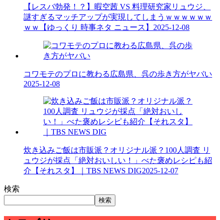
【レスバ勃発！？】暇空茜 VS 料理研究家リュウジ、
謎すぎるマッチアップが実現してしまうｗｗｗｗｗｗ
ｗｗ【ゆっくり 時事ネタ ニュース】
2025-12-08
コワモテのプロに教わる広島県、呉の歩き方がヤバい
2025-12-08
炊き込みご飯は市販派？オリジナル派？100人調査 リ
ュウジが採点「絶対おいしい！」べた褒めレシピも紹
介【それスタ】｜TBS NEWS DIG
2025-12-07
検索
検索