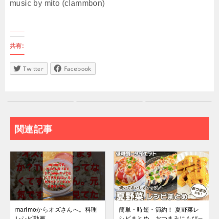
music by mito (clammbon)
共有:
Twitter
Facebook
関連記事
marimoからオズさんへ。料理
簡単・時短・節約！ 夏野菜レ
レシピ動画
シピまとめ おつまみにもぴっ