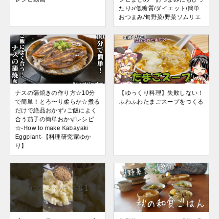
たり♪/低糖質/ダイエット/簡単
おつまみ/旬野菜/野菜ソムリエ
ナスの蒲焼きの作り方☆10分
【ゆっくり料理】失敗しない！
で簡単！とろ〜り柔らか☆煮る
ふわふわたまごスープをつくる
だけで絶品おかず♪ご飯によく
合う茄子の簡単おかずレシピ
☆-How to make Kabayaki
Eggplant-【料理研究家ゆか
り】