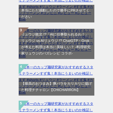
本当にただ感動したので勝手にPRさせてく
ださい
リュウジ敗北 !?「AIに仕事取られるわ！」
リュウジ vs AIリュウジ !? ChatGTP・Grok
が考えた料理は本当に美味しい？ -料理研究
家リュウジのバズレシピ コラボ-
【最高のおつまみ】豚バラをカリカリに揚げ
た料理チチャロン【CHICHARRON】