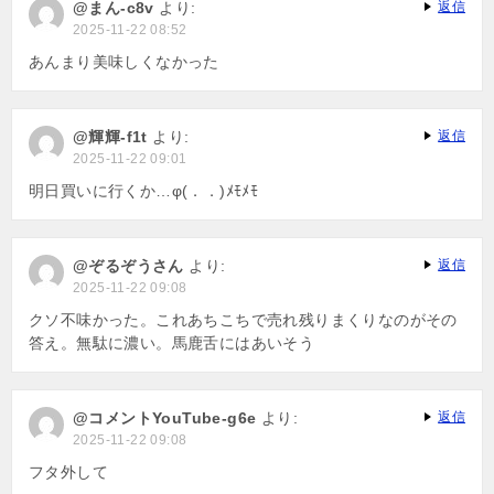
@まん-c8v
より:
返信
2025-11-22 08:52
あんまり美味しくなかった
@輝輝-f1t
より:
返信
2025-11-22 09:01
明日買いに行くか…φ(．．)ﾒﾓﾒﾓ
@ぞるぞうさん
より:
返信
2025-11-22 09:08
クソ不味かった。これあちこちで売れ残りまくりなのがその
答え。無駄に濃い。馬鹿舌にはあいそう
@コメントYouTube-g6e
より:
返信
2025-11-22 09:08
フタ外して