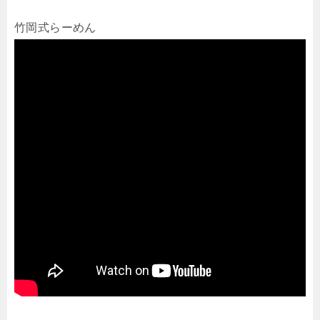
竹岡式らーめん