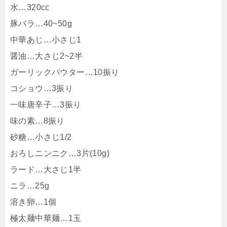
水…320cc
豚バラ…40~50g
中華あじ…小さじ1
醤油…大さじ2~2半
ガーリックパウター…10振り
コショウ…3振り
一味唐辛子…3振り
味の素…8振り
砂糖…小さじ1/2
おろしニンニク…3片(10g)
ラード…大さじ1半
ニラ…25g
溶き卵…1個
極太麺中華麺…1玉