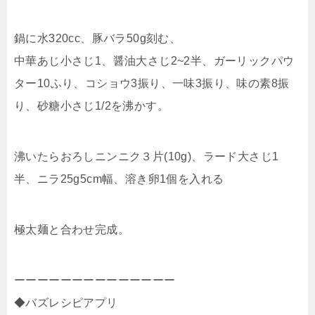
鍋に水320cc、豚バラ50g刻む、
中華あじ小さじ1、醤油大さじ2~2半、ガーリックパウ
ター10ふり、コショウ3振り、一味3振り、味の素8振
り、砂糖小さじ1/2を沸かす。
沸いたらおろしニンニク３片(10g)、ラード大さじ1
半、ニラ25g5cm幅、溶き卵1個を入れる
極太麺と合わせ完成。
ーーーーーーーーーーーーーー
◆バズレシピアプリ