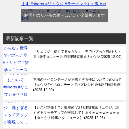
結局どのサバ缶の選べばいいか全部教えます
最新記事一覧
「リュウジ、信じてるからな」世界でバズった男#トリビ
ア #雑学 #ニュース #料理研究家 #リュウジ
2025-12-09
本場のペペロンチーノが不味すぎる件について #shorts #
リュウジ #ペペロンチーノ #バズレシピ #検証 #検証動画
2025-12-09
【レスバ勃発！？】暇空茜 VS 料理研究家リュウジ、謎
すぎるマッチアップが実現してしまうｗｗｗｗｗｗｗｗ
【ゆっくり 時事ネタ ニュース】
2025-12-08