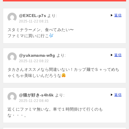
ョ
ン
@EXCEL-p7s
より:
返信
2025-11-22 08:21
スタミナラーメン、食べてみたい〜
ファミマに買いに行こ
@yukamama-w9g
より:
返信
2025-11-22 08:22
タカさんオススメなら間違いない！カップ麺でＳ＋ってめち
ゃくちゃ美味しいんだろうな
@猫が好き-s4h6k
より:
返信
2025-11-22 08:40
近くにファミマ無いな。車で１時間掛けて行くのも
な・・・。