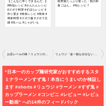
【こんなに早くできるんだ...】
秋野菜たっぷり使った「秋の和
#時短レシピ #かんたんレシピ
食ごはん」 #旬レシピ 7
#ズボラ料理 #ずぼらレシピ #
作り置き #簡単レシピ #簡単 #
簡単料理 #ズボラ飯 #ズボラ主
婦 #生ハム #じゃがいも
投
お店レベルの味！リュウジの「至高のカルパッチョ」をおうちで作ってみた
リュウジ「金一銭も出せない けどPRして」って言われた 果てしなきスカーレットに#料理研究家リュウジ#果てしなきスカーレット#細田守#ユーチューバー
稿
ナ
“日本一のカップ麺研究家がおすすめするスタ
ビ
ミナラーメンすず鬼！本当にうまいのか検証し
ゲ
ます #shorts #リュウジ #ラーメン #すず鬼 #
ー
カップラーメン #コンビニ #レビュー #レビュ
シ
ー動画” への14件のフィードバック