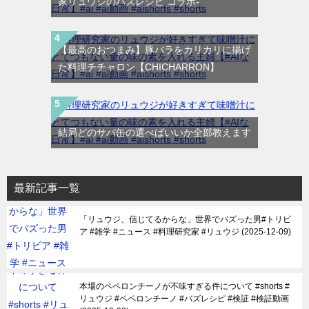
家リュウジのバズレシピ コラボ-
【最高のおつまみ】豚バラをカリカリに揚げ
た料理チチャロン【CHICHARRON】
結局どのサバ缶の選べばいいか全部教えます
最新記事一覧
「リュウジ、信じてるからな」世界でバズった男#トリビ
ア #雑学 #ニュース #料理研究家 #リュウジ
2025-12-09
本場のペペロンチーノが不味すぎる件について #shorts #
リュウジ #ペペロンチーノ #バズレシピ #検証 #検証動画