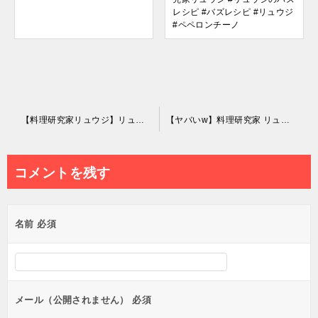
レシピ #バズレシピ #リュウジ
#ペペロンチーノ
投
【料理研究家リュウジ】リュウジ、信じてるからな。ってなんだよ（哲学）
【ヤバいw】料理研究家 リュウジさん、キャベツで外交に成功してしまうwww【リュウジ、信じてるからな】
稿
ナ
コメントを残す
ビ
ゲ
名前
必須
ー
シ
ョ
ン
メール（公開されません）
必須