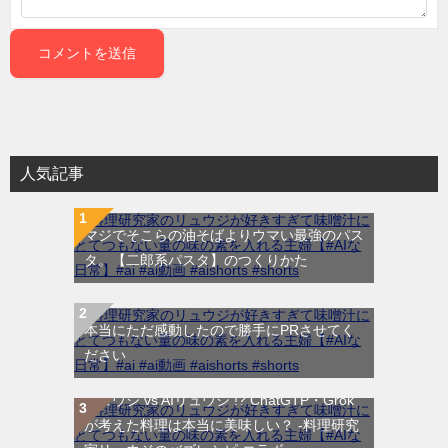
人気記事
マジでそこらの油そばよりウマい最強のパス
タ。【二郎系パスタ】のつくりかた
本当にただ感動したので勝手にPRさせてく
ださい
リュウジ敗北 !?「AIに仕事取られるわ！」
リュウジ vs AIリュウジ !? ChatGTP・Grok
が考えた料理は本当に美味しい？ -料理研究