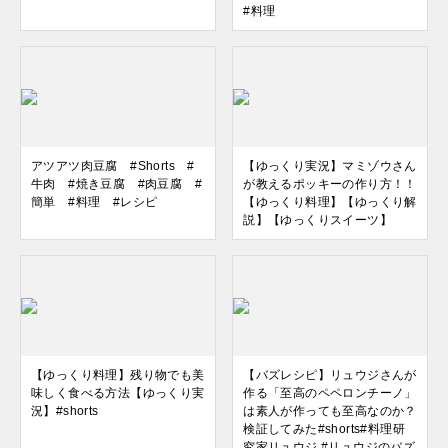
#料理
アツアツ肉豆腐 #Shorts #
【ゆっくり実況】マミゾウさん
牛肉 #焼き豆腐 #肉豆腐 #
が教えるポッキーの作り方！！
簡単 #料理 #レシピ
【ゆっくり料理】【ゆっくり解
説】【ゆっくりスイーツ】
【ゆっくり料理】残り物でも美
【バズレシピ】リュウジさんが
味しく食べる方法【ゆっくり実
作る「至高のペペロンチーノ」
況】#shorts
は素人が作っても至高なのか？
検証してみた#shorts#料理研
究家リュウジ #リュウジのバズ