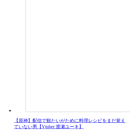
【原神】配信で観たいがために料理レシピをまだ覚え
ていない男【Vtuber 渡瀬ユーキ】