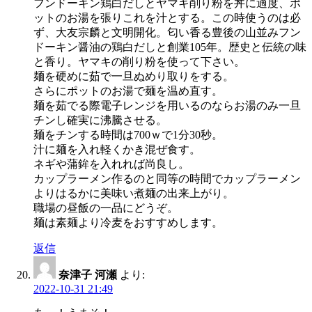
フンドーキン鶏白だしとヤマキ削り粉を丼に適度、ポ
ットのお湯を張りこれを汁とする。この時使うのは必
ず、大友宗麟と文明開化。匂い香る豊後の山並みフン
ドーキン醤油の鶏白だしと創業105年。歴史と伝統の味
と香り。ヤマキの削り粉を使って下さい。
麺を硬めに茹で一旦ぬめり取りをする。
さらにポットのお湯で麺を温め直す。
麺を茹でる際電子レンジを用いるのならお湯のみ一旦
チンし確実に沸騰させる。
麺をチンする時間は700ｗで1分30秒。
汁に麺を入れ軽くかき混ぜ食す。
ネギや蒲鉾を入れれば尚良し。
カップラーメン作るのと同等の時間でカップラーメン
よりはるかに美味い煮麺の出来上がり。
職場の昼飯の一品にどうぞ。
麺は素麺より冷麦をおすすめします。
返信
奈津子 河瀬
より:
2022-10-31 21:49