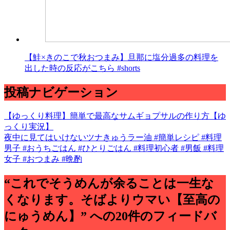
【鮭×きのこで秋おつまみ】旦那に塩分過多の料理を
出した時の反応がこちら #shorts
投稿ナビゲーション
【ゆっくり料理】簡単で最高なサムギョプサルの作り方【ゆ
っくり実況】
夜中に見てはいけないツナきゅうラー油 #簡単レシピ #料理
男子 #おうちごはん #ひとりごはん #料理初心者 #男飯 #料理
女子 #おつまみ #晩酌
“これでそうめんが余ることは一生な
くなります。そばよりウマい【至高の
にゅうめん】” への20件のフィードバ