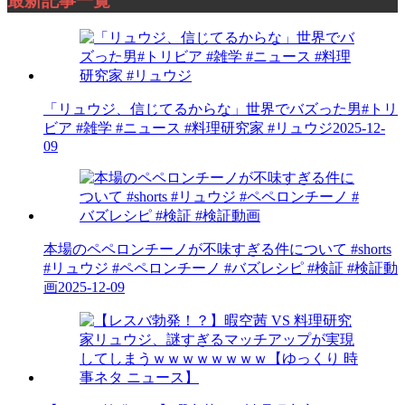
最新記事一覧
「リュウジ、信じてるからな」世界でバズった男#トリ
ビア #雑学 #ニュース #料理研究家 #リュウジ
2025-12-
09
本場のペペロンチーノが不味すぎる件について #shorts
#リュウジ #ペペロンチーノ #バズレシピ #検証 #検証動
画
2025-12-09