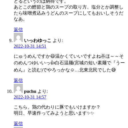
とるというのは納得です。
あとこの鰹節と鶏のスープの取り方、塩分とか調整し
たら味噌煮込みうどんのスープにしてもおいしそうだ
なあ。
返信
いっわゆっこ
より:
2022-10-31 14:51
にゅうめんですか😃温かくていいですよね🍜ほ～～そ
のめんつゆいいっ👍白石温麺(宮城の短い素麺で『うー
めん』と読む)でやろっかな☺️…北東北民でした😅
返信
puchu
より:
2022-10-31 14:57
こちら、鶏の代わりに豚でもいけますか？
明日、早速作ってみようと思います✨✨
返信