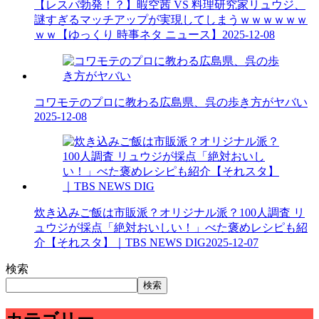
【レスバ勃発！？】暇空茜 VS 料理研究家リュウジ、
謎すぎるマッチアップが実現してしまうｗｗｗｗｗｗ
ｗｗ【ゆっくり 時事ネタ ニュース】
2025-12-08
コワモテのプロに教わる広島県、呉の歩き方がヤバい
2025-12-08
炊き込みご飯は市販派？オリジナル派？100人調査 リ
ュウジが採点「絶対おいしい！」べた褒めレシピも紹
介【それスタ】｜TBS NEWS DIG
2025-12-07
検索
検索