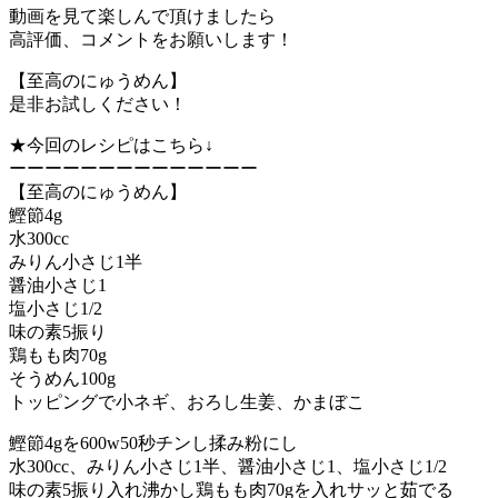
動画を見て楽しんで頂けましたら
高評価、コメントをお願いします！
【至高のにゅうめん】
是非お試しください！
★今回のレシピはこちら↓
ーーーーーーーーーーーーーー
【至高のにゅうめん】
鰹節4g
水300cc
みりん小さじ1半
醤油小さじ1
塩小さじ1/2
味の素5振り
鶏もも肉70g
そうめん100g
トッピングで小ネギ、おろし生姜、かまぼこ
鰹節4gを600w50秒チンし揉み粉にし
水300cc、みりん小さじ1半、醤油小さじ1、塩小さじ1/2
味の素5振り入れ沸かし鶏もも肉70gを入れサッと茹でる