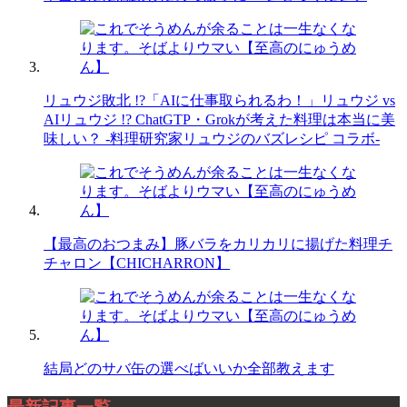
リュウジ敗北 !?「AIに仕事取られるわ！」リュウジ vs
AIリュウジ !? ChatGTP・Grokが考えた料理は本当に美
味しい？ -料理研究家リュウジのバズレシピ コラボ-
【最高のおつまみ】豚バラをカリカリに揚げた料理チ
チャロン【CHICHARRON】
結局どのサバ缶の選べばいいか全部教えます