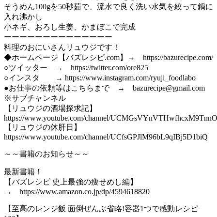
そうめん100gを50秒茹で、流水で良く洗い水気を絞って鍋に
入れ沸かし
小ネギ、おろし生姜、かまぼこで完成
ーーーーーーーーーーーーーー
料理のおにいさんリュウジです！
◆ホームページ【バズレシピ.com】→ https://bazurecipe.com/
○ツイッター → https://twitter.com/ore825
○インスタ → https://www.instagram.com/ryuji_foodlabo
●お仕事の依頼等はこちらまで → bazurecipe@gmail.com
※サブチャンネル
【リュウジの酒場探求記】
https://www.youtube.com/channel/UCMGsVYnVTHwfhcxM9Tnn
【リュウジの休肝日】
https://www.youtube.com/channel/UCfsGPJlM96bL9qIBj5D1biQ
～～書籍のお知らせ～～
最新書籍！
【バズレシピ 史上最強の痩せめし編】
→ https://www.amazon.co.jp/dp/4594618820
【至高のレンジ飯 面倒ぜんぶ省略!容器1つで感動レシピ