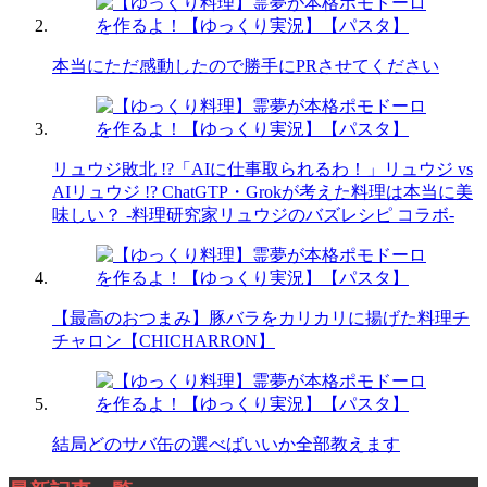
本当にただ感動したので勝手にPRさせてください
リュウジ敗北 !?「AIに仕事取られるわ！」リュウジ vs
AIリュウジ !? ChatGTP・Grokが考えた料理は本当に美
味しい？ -料理研究家リュウジのバズレシピ コラボ-
【最高のおつまみ】豚バラをカリカリに揚げた料理チ
チャロン【CHICHARRON】
結局どのサバ缶の選べばいいか全部教えます