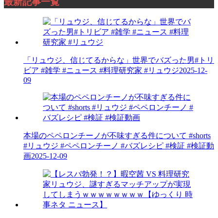
最新記事一覧
「リュウジ、信じてるからな」世界でバズった男#トリ
ビア #雑学 #ニュース #料理研究家 #リュウジ
2025-12-
09
本場のペペロンチーノが不味すぎる件について #shorts
#リュウジ #ペペロンチーノ #バズレシピ #検証 #検証動
画
2025-12-09