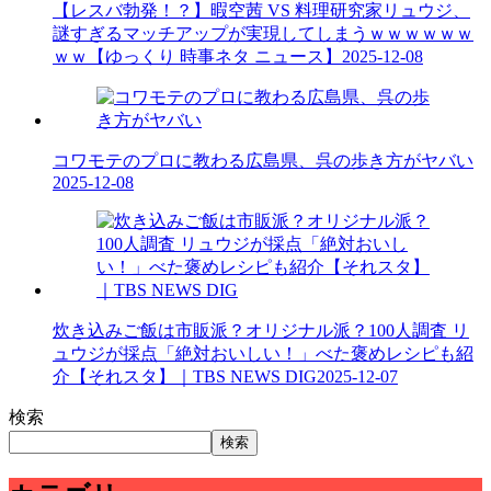
【レスバ勃発！？】暇空茜 VS 料理研究家リュウジ、
謎すぎるマッチアップが実現してしまうｗｗｗｗｗｗ
ｗｗ【ゆっくり 時事ネタ ニュース】
2025-12-08
コワモテのプロに教わる広島県、呉の歩き方がヤバい
2025-12-08
炊き込みご飯は市販派？オリジナル派？100人調査 リ
ュウジが採点「絶対おいしい！」べた褒めレシピも紹
介【それスタ】｜TBS NEWS DIG
2025-12-07
検索
検索