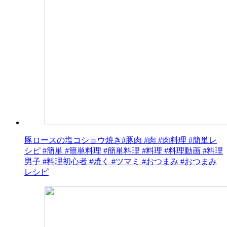
豚ロースの塩コショウ焼き#豚肉 #肉 #肉料理 #簡単レ
シピ #簡単 #簡単料理 #簡単料理 #料理 #料理動画 #料理
男子 #料理初心者 #焼く #ツマミ #おつまみ #おつまみ
レシピ