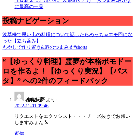
【食材２つ】超かんたん炒めるだけ！おつまみ.おかず
に最高の一品
投稿ナビゲーション
浅草橋で思い出の料理について話したらめっちゃエモ回にな
った【立ち呑み】
もやしで作り置き&酒のつまみ🍻#shorts
“【ゆっくり料理】霊夢が本格ポモドー
ロを作るよ！【ゆっくり実況】【パス
タ】” への2件のフィードバック
魂魄妖夢
より:
2022-11-01 09:46
リクエストをエクソシスト・・・チーズ抜きでお願い
しますみょん💦
返信