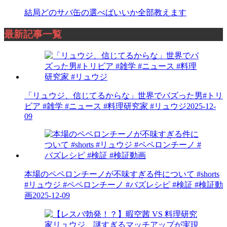
結局どのサバ缶の選べばいいか全部教えます
最新記事一覧
「リュウジ、信じてるからな」世界でバズった男#トリ
ビア #雑学 #ニュース #料理研究家 #リュウジ
2025-12-
09
本場のペペロンチーノが不味すぎる件について #shorts
#リュウジ #ペペロンチーノ #バズレシピ #検証 #検証動
画
2025-12-09