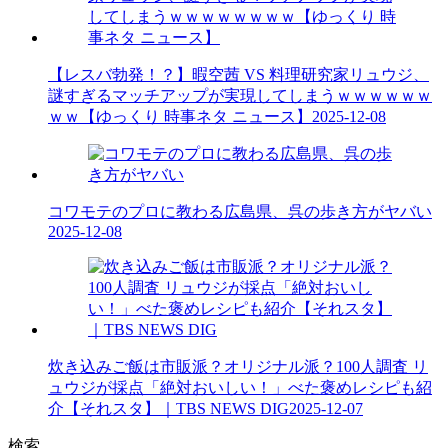
【レスバ勃発！？】暇空茜 VS 料理研究家リュウジ、
謎すぎるマッチアップが実現してしまうｗｗｗｗｗｗ
ｗｗ【ゆっくり 時事ネタ ニュース】
2025-12-08
コワモテのプロに教わる広島県、呉の歩き方がヤバい
2025-12-08
炊き込みご飯は市販派？オリジナル派？100人調査 リ
ュウジが採点「絶対おいしい！」べた褒めレシピも紹
介【それスタ】｜TBS NEWS DIG
2025-12-07
検索