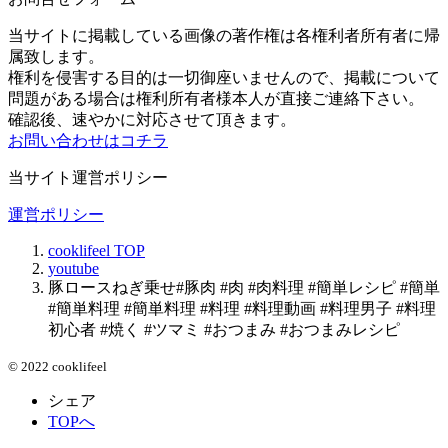
当サイトに掲載している画像の著作権は各権利者所有者に帰
属致します。
権利を侵害する目的は一切御座いませんので、掲載について
問題がある場合は権利所有者様本人が直接ご連絡下さい。
確認後、速やかに対応させて頂きます。
お問い合わせはコチラ
当サイト運営ポリシー
運営ポリシー
cooklifeel
TOP
youtube
豚ロースねぎ乗せ#豚肉 #肉 #肉料理 #簡単レシピ #簡単
#簡単料理 #簡単料理 #料理 #料理動画 #料理男子 #料理
初心者 #焼く #ツマミ #おつまみ #おつまみレシピ
© 2022 cooklifeel
シェア
TOPへ