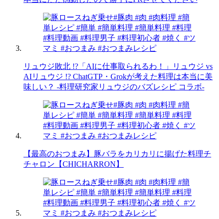
リュウジ敗北 !?「AIに仕事取られるわ！」リュウジ vs
AIリュウジ !? ChatGTP・Grokが考えた料理は本当に美
味しい？ -料理研究家リュウジのバズレシピ コラボ-
【最高のおつまみ】豚バラをカリカリに揚げた料理チ
チャロン【CHICHARRON】