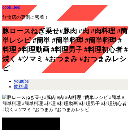
cooklifeel
飲食店の裏側に密着！
豚ロースねぎ乗せ#豚肉 #肉 #肉料理 #簡
単レシピ #簡単 #簡単料理 #簡単料理 #
料理 #料理動画 #料理男子 #料理初心者 #
焼く #ツマミ #おつまみ #おつまみレシ
ピ
youtube
肉料理