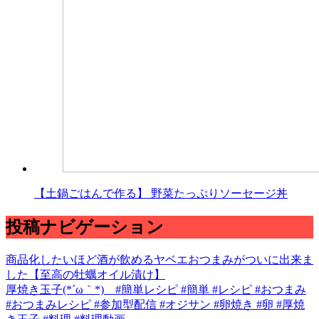
【土鍋ごはんで作る】 野菜たっぷりソーセージ丼
投稿ナビゲーション
商品化したいほど酒が飲めるヤベエおつまみがついに出来ま
した【至高の牡蠣オイル漬け】
厚焼き玉子(*´ω｀*) #簡単レシピ #簡単 #レシピ #おつまみ
#おつまみレシピ #参加型配信 #オジサン #卵焼き #卵 #厚焼