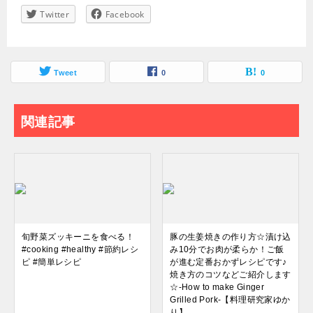
Twitter
Facebook
Tweet
0
0
関連記事
旬野菜ズッキーニを食べる！
豚の生姜焼きの作り方☆漬け込
#cooking #healthy #節約レシ
み10分でお肉が柔らか！ご飯
ピ #簡単レシピ
が進む定番おかずレシピです♪
焼き方のコツなどご紹介します
☆-How to make Ginger
Grilled Pork-【料理研究家ゆか
り】