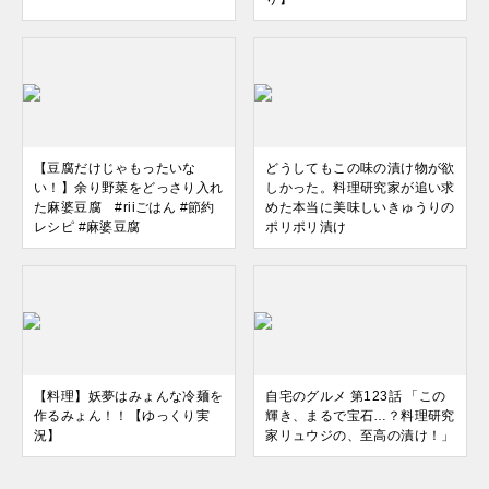
【豆腐だけじゃもったいな
どうしてもこの味の漬け物が欲
い！】余り野菜をどっさり入れ
しかった。料理研究家が追い求
た麻婆豆腐 #riiごはん #節約
めた本当に美味しいきゅうりの
レシピ #麻婆豆腐
ポリポリ漬け
【料理】妖夢はみょんな冷麺を
自宅のグルメ 第123話 「この
作るみょん！！【ゆっくり実
輝き、まるで宝石…？料理研究
況】
家リュウジの、至高の漬け！」