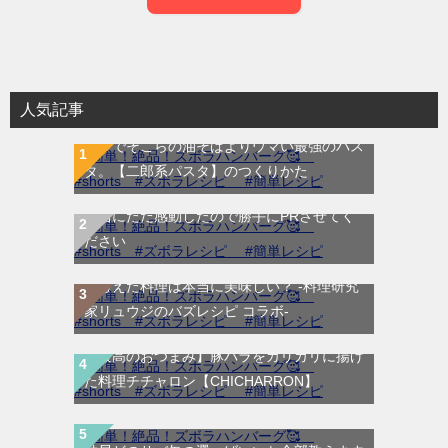
人気記事
マジでそこらの油そばよりウマい最強のパス
タ。【二郎系パスタ】のつくりかた
本当にただ感動したので勝手にPRさせてく
リュウジ敗北 !?「AIに仕事取られるわ！」
ださい
リュウジ vs AIリュウジ !? ChatGTP・Grok
が考えた料理は本当に美味しい？ -料理研究
家リュウジのバズレシピ コラボ-
【最高のおつまみ】豚バラをカリカリに揚げ
た料理チチャロン【CHICHARRON】