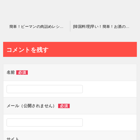
投
簡単！ピーマンの肉詰めレシピ#shorts #料理 #レシピ
[韓国料理]早い！簡単！お酒のおつまみにピッタリ！
稿
ナ
コメントを残す
ビ
ゲ
名前
必須
ー
シ
ョ
ン
メール（公開されません）
必須
サイト