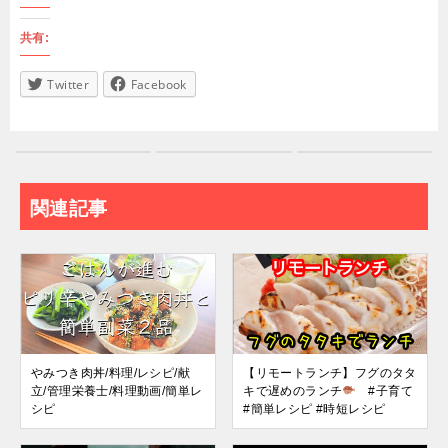
共有:
Twitter
Facebook
関連記事
やみつき肉丼/料理/レシピ/献
【リモートランチ】フグのタタ
立/管理栄養士/料理動画/簡単レ
キで遅めのランチ
#子育て
シピ
#簡単レシピ #時短レシピ