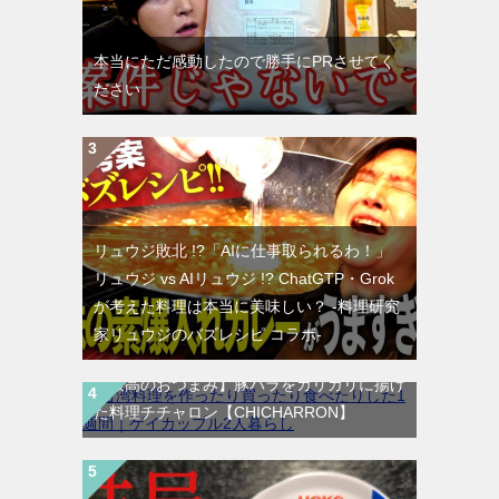
本当にただ感動したので勝手にPRさせてく
ださい
リュウジ敗北 !?「AIに仕事取られるわ！」
リュウジ vs AIリュウジ !? ChatGTP・Grok
が考えた料理は本当に美味しい？ -料理研究
家リュウジのバズレシピ コラボ-
【最高のおつまみ】豚バラをカリカリに揚げ
た料理チチャロン【CHICHARRON】