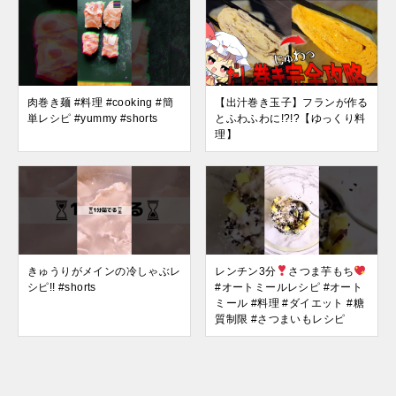
肉巻き麺 #料理 #cooking #簡
【出汁巻き玉子】フランが作る
単レシピ #yummy #shorts
とふわふわに!?!?【ゆっくり料
理】
きゅうりがメインの冷しゃぶレ
レンチン3分
さつま芋もち
シピ!! #shorts
#オートミールレシピ #オート
ミール #料理 #ダイエット #糖
質制限 #さつまいもレシピ