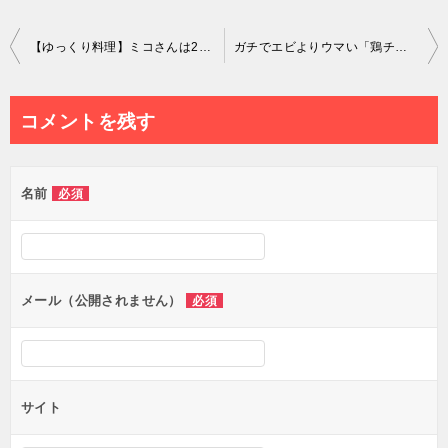
投
【ゆっくり料理】ミコさんは20000人記念でメロンのを器にしたフルーツバスケットを作ってみた！【ゆっくり実況】【さなミラ】【スイーツ】【記念動画】
ガチでエビよりウマい「鶏チリ」の作り方 #shorts
稿
ナ
コメントを残す
ビ
ゲ
名前
必須
ー
シ
ョ
ン
メール（公開されません）
必須
サイト