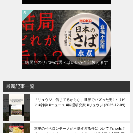
結局どのサバ缶の選べばいいか全部教えます
最新記事一覧
「リュウジ、信じてるからな」世界でバズった男#トリビ
ア #雑学 #ニュース #料理研究家 #リュウジ
2025-12-09
本場のペペロンチーノが不味すぎる件について #shorts #