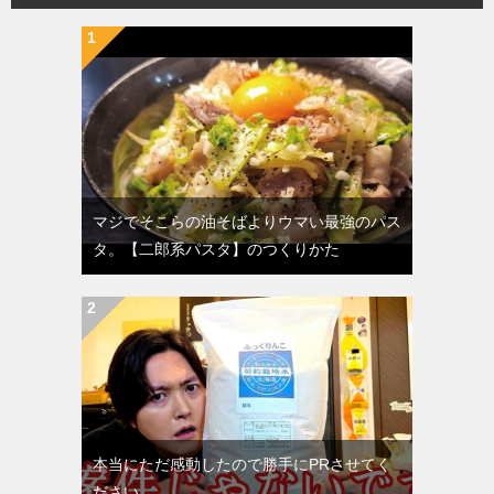
マジでそこらの油そばよりウマい最強のパス
タ。【二郎系パスタ】のつくりかた
本当にただ感動したので勝手にPRさせてく
ださい