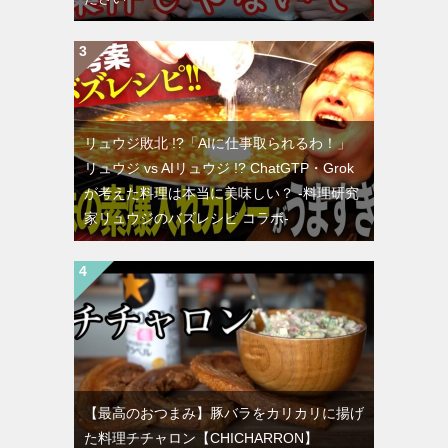
リュウジ敗北 !?「AIに仕事取られるわ！」
リュウジ vs AIリュウジ !? ChatGTP・Grok
が考えた料理は本当に美味しい？ -料理研究
家リュウジのバズレシピ コラボ-
【最高のおつまみ】豚バラをカリカリに揚げ
た料理チチャロン【CHICHARRON】