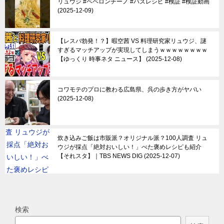
リュウジ #ペペロンチーノ #バズレシピ #検証 #検証動画
2025-12-09
【レスバ勃発！？】暇空茜 VS 料理研究家リュウジ、謎
すぎるマッチアップが実現してしまうｗｗｗｗｗｗｗｗ
【ゆっくり 時事ネタ ニュース】
2025-12-08
コワモテのプロに教わる広島県、呉の歩き方がヤバい
2025-12-08
炊き込みご飯は市販派？オリジナル派？100人調査 リュ
ウジが採点「絶対おいしい！」べた褒めレシピも紹介
【それスタ】｜TBS NEWS DIG
2025-12-07
検索