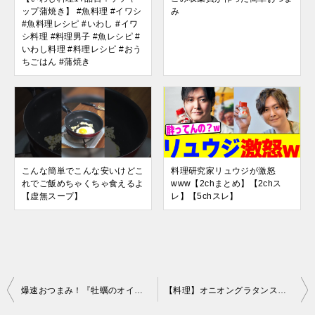
ップ蒲焼き】 #魚料理 #イワシ
み
#魚料理レシピ #いわし #イワ
シ料理 #料理男子 #魚レシピ #
いわし料理 #料理レシピ #おう
ちごはん #蒲焼き
こんな簡単でこんな安いけどこ
料理研究家リュウジが激怒
れでご飯めちゃくちゃ食えるよ
www【2chまとめ】【2chス
【虚無スープ】
レ】【5chスレ】
投
爆速おつまみ！『牡蠣のオイル漬け』の作り方
#shorts #料理 #時短
【料理】オニオングラタンスープ（風）を初心者の霧雨魔理沙ちゃんが作りました。【ゆっくり実況】
稿