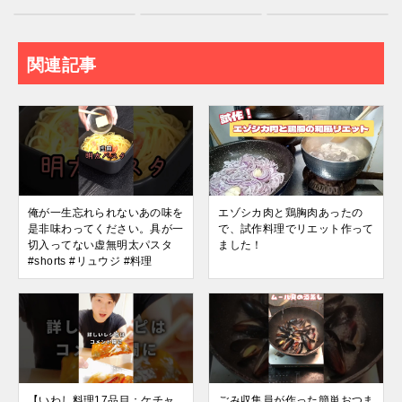
関連記事
俺が一生忘れられないあの味を
エゾシカ肉と鶏胸肉あったの
是非味わってください。具が一
で、試作料理でリエット作って
切入ってない虚無明太パスタ
ました！
#shorts #リュウジ #料理
【いわし料理17品目：ケチャ
ごみ収集員が作った簡単おつま