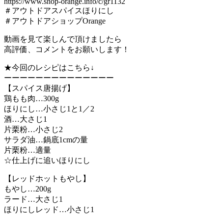
https://www.shop-orange.info/c/gr1132
＃アウトドアスパイスほりにし
＃アウトドアショップOrange
動画を見て楽しんで頂けましたら
高評価、コメントをお願いします！
★今回のレシピはこちら↓
ーーーーーーーーーーーーーー
【スパイス唐揚げ】
鶏もも肉…300g
ほりにし…小さじ1と1／2
酒…大さじ1
片栗粉…小さじ2
サラダ油…鍋底1cmの量
片栗粉…適量
☆仕上げに追いほりにし
【レッドホットもやし】
もやし…200g
ラード…大さじ1
ほりにしレッド…小さじ1