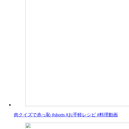
肉クイズで赤っ恥 #shorts #お手軽レシピ #料理動画