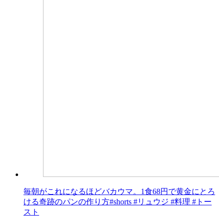
毎朝がこれになるほどバカウマ。1食68円で黄金にとろ
ける奇跡のパンの作り方#shorts #リュウジ #料理 #トー
スト