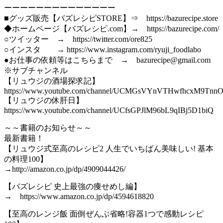
ーーーーーーーーーーーーーー
■グッズ販売【バズレシピSTORE】⇒ https://bazurecipe.store
◆ホームページ【バズレシピ.com】→ https://bazurecipe.com/
○ツイッター → https://twitter.com/ore825
○インスタ → https://www.instagram.com/ryuji_foodlabo
●お仕事の依頼等はこちらまで → bazurecipe@gmail.com
※サブチャンネル
【リュウジの酒場探求記】
https://www.youtube.com/channel/UCMGsVYnVTHwfhcxM9Tnn
【リュウジの休肝日】
https://www.youtube.com/channel/UCfsGPJlM96bL9qIBj5D1biQ
～～書籍のお知らせ～～
最新書籍！
【リュウジ式至高のレシピ2 人生でいちばん美味しい! 基本
の料理100】
→http://amazon.co.jp/dp/4909044426/
【バズレシピ 史上最強の痩せめし編】
→ https://www.amazon.co.jp/dp/4594618820
【至高のレンジ飯 面倒ぜんぶ省略!容器1つで感動レシピ