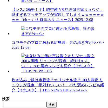
【レスバ勃発！？】暇空茜 VS 料理研究家リュウジ、
謎すぎるマッチアップが実現してしまうｗｗｗｗｗｗ
ｗｗ【ゆっくり 時事ネタ ニュース】
2025-12-08
コワモテのプロに教わる広島県、呉の歩き方がヤバい
2025-12-08
炊き込みご飯は市販派？オリジナル派？100人調査 リ
ュウジが採点「絶対おいしい！」べた褒めレシピも紹
介【それスタ】｜TBS NEWS DIG
2025-12-07
検索
検索