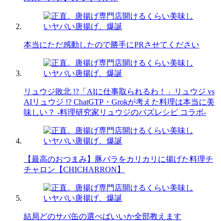
本当にただ感動したので勝手にPRさせてください
リュウジ敗北 !?「AIに仕事取られるわ！」リュウジ vs
AIリュウジ !? ChatGTP・Grokが考えた料理は本当に美
味しい？ -料理研究家リュウジのバズレシピ コラボ-
【最高のおつまみ】豚バラをカリカリに揚げた料理チ
チャロン【CHICHARRON】
結局どのサバ缶の選べばいいか全部教えます