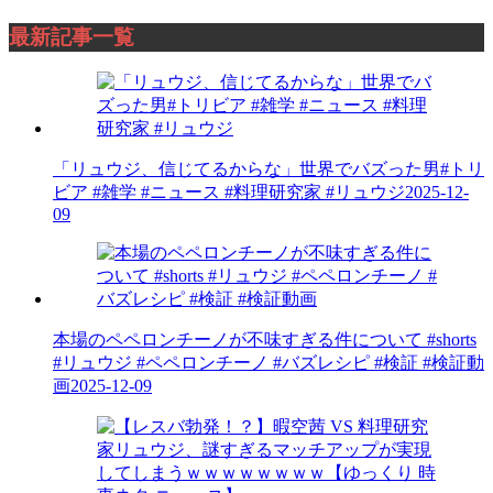
最新記事一覧
「リュウジ、信じてるからな」世界でバズった男#トリ
ビア #雑学 #ニュース #料理研究家 #リュウジ
2025-12-
09
本場のペペロンチーノが不味すぎる件について #shorts
#リュウジ #ペペロンチーノ #バズレシピ #検証 #検証動
画
2025-12-09