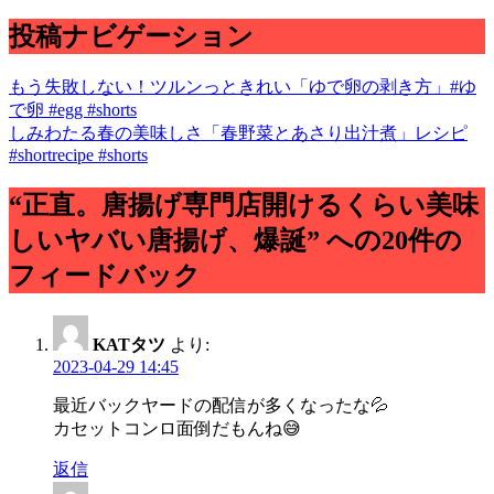
投稿ナビゲーション
もう失敗しない！ツルンっときれい「ゆで卵の剥き方」#ゆ
で卵 #egg #shorts
しみわたる春の美味しさ「春野菜とあさり出汁煮」レシピ
#shortrecipe #shorts
“正直。唐揚げ専門店開けるくらい美味
しいヤバい唐揚げ、爆誕” への20件の
フィードバック
KATタツ
より:
2023-04-29 14:45
最近バックヤードの配信が多くなったな💦
カセットコンロ面倒だもんね😅
返信