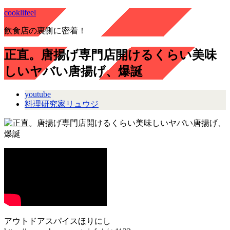
cooklifeel
飲食店の裏側に密着！
正直。唐揚げ専門店開けるくらい美味
しいヤバい唐揚げ、爆誕
youtube
料理研究家リュウジ
アウトドアスパイスほりにし