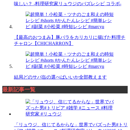
味しい？ -料理研究家リュウジのバズレシピ コラボ-
【最高のおつまみ】豚バラをカリカリに揚げた料理チ
チャロン【CHICHARRON】
結局どのサバ缶の選べばいいか全部教えます
最新記事一覧
「リュウジ、信じてるからな」世界でバズった男#トリ