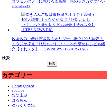
コワモテのプロに教わる広島県、呉の歩き方がヤバい
2025-12-08
炊き込みご飯は市販派？オリジナル派？100人調査 リ
ュウジが採点「絶対おいしい！」べた褒めレシピも紹
介【それスタ】｜TBS NEWS DIG
2025-12-07
検索
検索
カテゴリー
Uncategorized
youtube
おつまみ
はるあん
ゆっくり実況