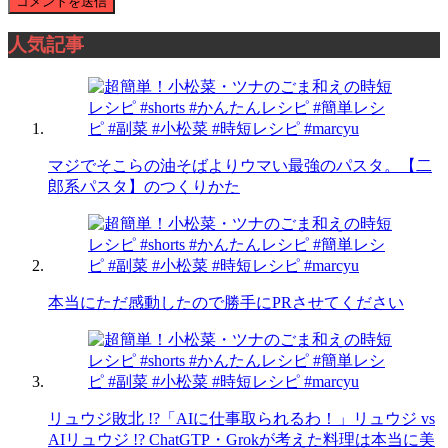
人気記事
マジでそこらの油そばよりウマい最強のパスタ。【二
郎系パスタ】のつくりかた
本当にただ感動したので勝手にPRさせてください
リュウジ敗北 !?「AIに仕事取られるわ！」リュウジ vs
AIリュウジ !? ChatGTP・Grokが考えた料理は本当に美