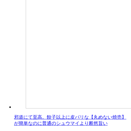
邪道にて至高。餃子以上に皮パリな【丸めない焼売】
が簡単なのに普通のシュウマイより断然旨い