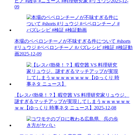
ビア #雑学 #ニュース #料理研究家 #リュウジ
2025-12-
09
本場のペペロンチーノが不味すぎる件について #shorts
#リュウジ #ペペロンチーノ #バズレシピ #検証 #検証動
画
2025-12-09
【レスバ勃発！？】暇空茜 VS 料理研究家リュウジ、
謎すぎるマッチアップが実現してしまうｗｗｗｗｗｗ
ｗｗ【ゆっくり 時事ネタ ニュース】
2025-12-08