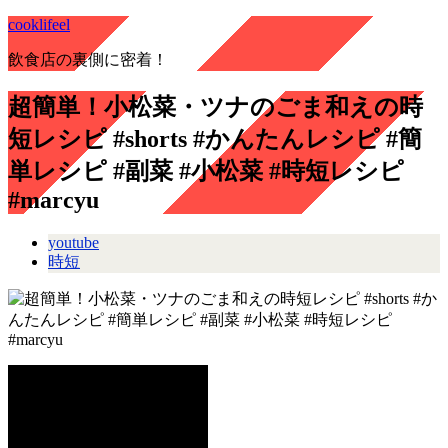
cooklifeel
飲食店の裏側に密着！
超簡単！小松菜・ツナのごま和えの時
短レシピ #shorts #かんたんレシピ #簡
単レシピ #副菜 #小松菜 #時短レシピ
#marcyu
youtube
時短