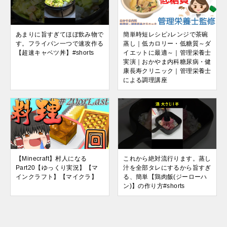
あまりに旨すぎてほぼ飲み物で
簡単時短レシピ♪レンジで茶碗
す。フライパン一つで速攻作る
蒸し｜低カロリー・低糖質～ダ
【超速キャベツ丼】#shorts
イエットに最適～｜管理栄養士
実演｜おかやま内科糖尿病・健
康長寿クリニック｜管理栄養士
による調理講座
【Minecraft】村人になる
これから絶対流行ります。蒸し
Part20【ゆっくり実況】【マ
汁を全部タレにするから旨すぎ
インクラフト】【マイクラ】
る、簡単【鶏肉飯(ジーローハ
ン)】の作り方#shorts