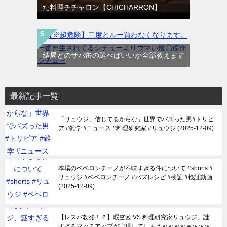
た料理チチャロン【CHICHARRON】
結局どのサバ缶の選べばいいか全部教えます
最新記事一覧
「リュウジ、信じてるからな」世界でバズった男#トリビ
ア #雑学 #ニュース #料理研究家 #リュウジ
2025-12-09
本場のペペロンチーノが不味すぎる件について #shorts #
リュウジ #ペペロンチーノ #バズレシピ #検証 #検証動画
2025-12-09
【レスバ勃発！？】暇空茜 VS 料理研究家リュウジ、謎
すぎるマッチアップが実現してしまうｗｗｗｗｗｗｗｗ