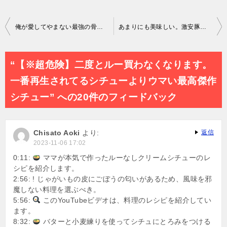
投
俺が愛してやまない最強の骨付き唐揚げ【無限チキチキボーン】爆誕 #料理 #リュウジ #shorts
あまりにも美味しい。激安豚こま肉で作る浅草の老舗の味【炒り豚】
稿
ナ
“【※超危険】二度とルー買わなくなります。
ビ
一番再生されてるシチューよりウマい最高傑作
ゲ
シチュー” への20件のフィードバック
ー
シ
Chisato Aoki
より:
返信
ョ
2023-11-06 17:02
ン
0:11:
ママが本気で作ったルーなしクリームシチューのレ
シピを紹介します。
2:56: ! じゃがいもの皮にごぼうの匂いがあるため、風味を邪
魔しない料理を選ぶべき。
5:56:
このYouTubeビデオは、料理のレシピを紹介してい
ます。
8:32:
バターと小麦練りを使ってシチュにとろみをつける