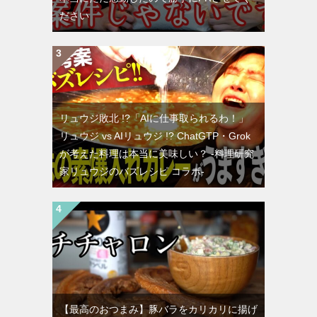
ださい
リュウジ敗北 !?「AIに仕事取られるわ！」
リュウジ vs AIリュウジ !? ChatGTP・Grok
が考えた料理は本当に美味しい？ -料理研究
家リュウジのバズレシピ コラボ-
【最高のおつまみ】豚バラをカリカリに揚げ