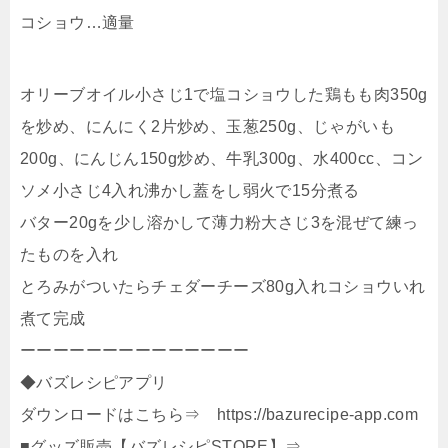
コショウ…適量
オリーブオイル小さじ1で塩コショウした鶏もも肉350g
を炒め、にんにく2片炒め、玉葱250g、じゃがいも
200g、にんじん150g炒め、牛乳300g、水400cc、コン
ソメ小さじ4入れ沸かし蓋をし弱火で15分煮る
バター20gを少し溶かして薄力粉大さじ3を混ぜて練っ
たものを入れ
とろみがついたらチェダーチーズ80g入れコショウいれ
煮て完成
ーーーーーーーーーーーーーー
◆バズレシピアプリ
ダウンロードはこちら⇒ https://bazurecipe-app.com
■グッズ販売【バズレシピSTORE】⇒