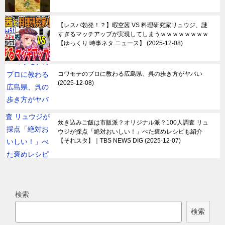
【レスバ勃発！？】暇空茜 VS 料理研究家リュウジ、謎
すぎるマッチアップが実現してしまうｗｗｗｗｗｗｗｗ
【ゆっくり 時事ネタ ニュース】
2025-12-08
コワモテのプロに教わる広島県、呉の歩き方がヤバい
2025-12-08
炊き込みご飯は市販派？オリジナル派？100人調査 リュ
ウジが採点「絶対おいしい！」べた褒めレシピも紹介
【それスタ】｜TBS NEWS DIG
2025-12-07
検索
検索