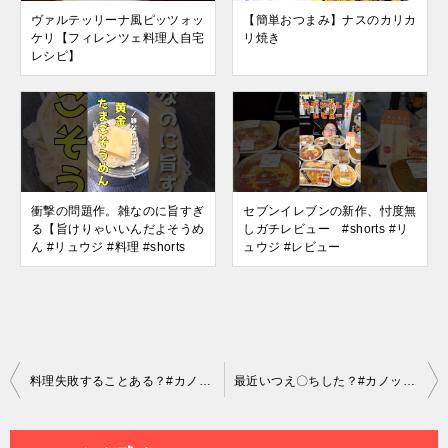
ヴァルテッリーナ風ピッツォッ
【簡単おつまみ】ナスのカリカ
ケリ【フィレンツェ料理人自宅
リ焼き
レシピ】
衝撃の問題作。雑なのに旨すぎ
セブンイレブンの新作、忖度無
る【旨けりゃいいんだよそうめ
しガチレビュー #shorts #リ
ん #リュウジ #料理 #shorts
ュウジ #レビュー
投
料理失敗することある？#カノックスター #リュウジ #料理 #切り抜き
最近いつえ〇ちした？#カノックスター #リュウジ #料理 #切り抜き
稿
ナ