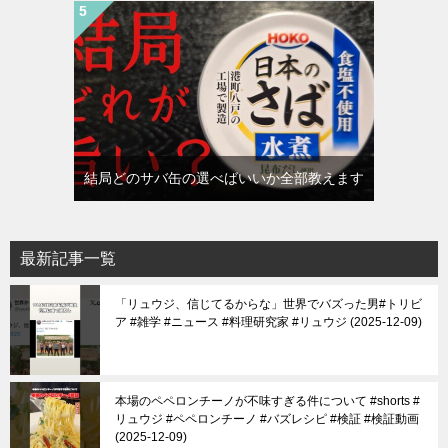
結局どのサバ缶の選べばいいか全部教えます
最新記事一覧
「リュウジ、信じてるからな」世界でバズった男#トリビ
ア #雑学 #ニュース #料理研究家 #リュウジ
2025-12-09
本場のペペロンチーノが不味すぎる件について #shorts #
リュウジ #ペペロンチーノ #バズレシピ #検証 #検証動画
2025-12-09