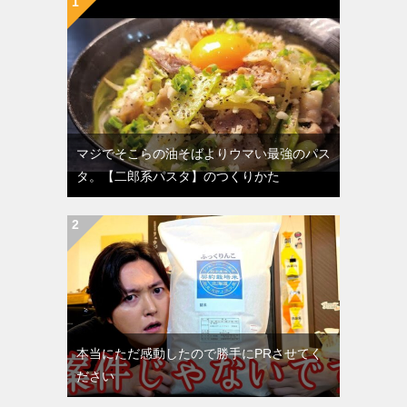
マジでそこらの油そばよりウマい最強のパス
タ。【二郎系パスタ】のつくりかた
本当にただ感動したので勝手にPRさせてく
ださい