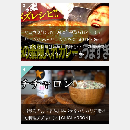
リュウジ敗北 !?「AIに仕事取られるわ！」
リュウジ vs AIリュウジ !? ChatGTP・Grok
が考えた料理は本当に美味しい？ -料理研究
家リュウジのバズレシピ コラボ-
【最高のおつまみ】豚バラをカリカリに揚げ
た料理チチャロン【CHICHARRON】