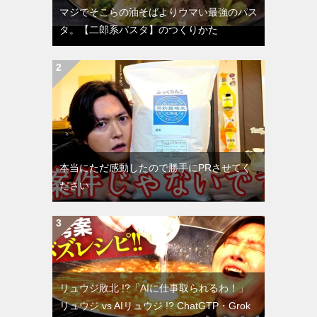
マジでそこらの油そばよりウマい最強のパス
タ。【二郎系パスタ】のつくりかた
本当にただ感動したので勝手にPRさせてく
ださい
リュウジ敗北 !?「AIに仕事取られるわ！」
リュウジ vs AIリュウジ !? ChatGTP・Grok