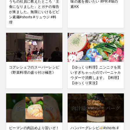
うちの社員に教えたところ「主
味の素を救いたい #PR #味の
食になりました」とガチの報告
素KK
が来ました。無限にいけるビビ
ン素麺#shorts #リュウジ #料
理
コグレシェフのスーパーレシピ
【ゆっくり料理】ニンニクを買
《野菜料理の盛り付け極意》
いすぎちゃったのでバーニャカ
ウダーで消費します。【料理】
【ゆっくり実況】
ピーマンの肉詰めより旨いぞ！
ハンバーグレシピ
#shorts #