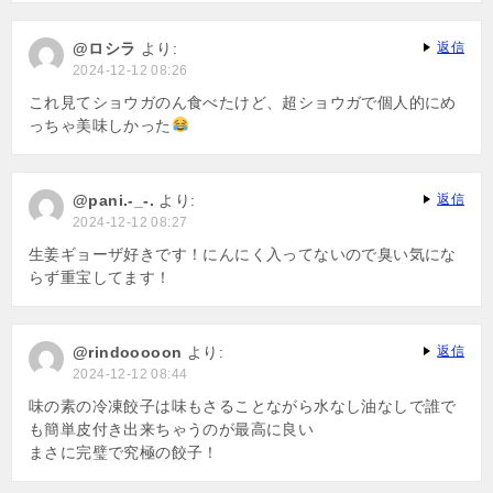
@ロシラ
より:
返信
2024-12-12 08:26
これ見てショウガのん食べたけど、超ショウガで個人的にめ
っちゃ美味しかった
@pani.-_-.
より:
返信
2024-12-12 08:27
生姜ギョーザ好きです！にんにく入ってないので臭い気にな
らず重宝してます！
@rindooooon
より:
返信
2024-12-12 08:44
味の素の冷凍餃子は味もさることながら水なし油なしで誰で
も簡単皮付き出来ちゃうのが最高に良い
まさに完璧で究極の餃子！