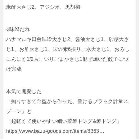
米酢大さじ2、アジシオ、黒胡椒
○味噌だれ
ハナマルキ田舎味噌大さじ2、醤油大さじ1、砂糖大さ
じ1、お酢大さじ1、味の素6振り、水大さじ1、おろし
にんにく1/2片、いりごま小さじ1混ぜ焼いた餃子につ
け完成
本気で開発した
「拘りすぎて金型から作った、置けるブラック計量ス
プーン」と
「超軽くて使いやすい細い菜箸トング&箸トング」
https://www.bazu-goods.com/items/8363…