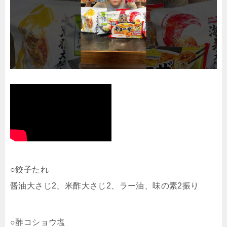
○餃子たれ
醤油大さじ2、米酢大さじ2、ラー油、味の素2振り
○酢コショウ塩