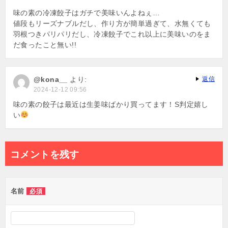
味の素の冷凍餃子はガチで美味いんよねぇ…
値段もリーズナブルだし、作り方が簡単過ぎて、水無くても
羽根つきパリパリだし、冷凍餃子でこれ以上に美味いのをま
だ食ったこと無い!!
@kona__
より:
返信
2024-12-12 09:56
味の素の餃子は最近は生姜味ばかり買ってます！S判定嬉し
い
コメントを残す
名前
必須