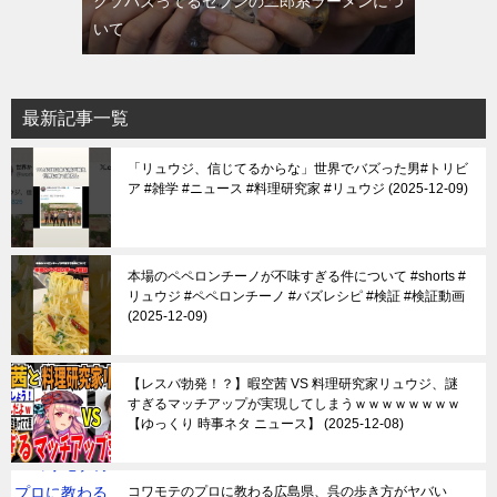
クソバズってるセブンの二郎系ラーメンにつ
いて
最新記事一覧
「リュウジ、信じてるからな」世界でバズった男#トリビ
ア #雑学 #ニュース #料理研究家 #リュウジ
2025-12-09
本場のペペロンチーノが不味すぎる件について #shorts #
リュウジ #ペペロンチーノ #バズレシピ #検証 #検証動画
2025-12-09
【レスバ勃発！？】暇空茜 VS 料理研究家リュウジ、謎
すぎるマッチアップが実現してしまうｗｗｗｗｗｗｗｗ
【ゆっくり 時事ネタ ニュース】
2025-12-08
コワモテのプロに教わる広島県、呉の歩き方がヤバい