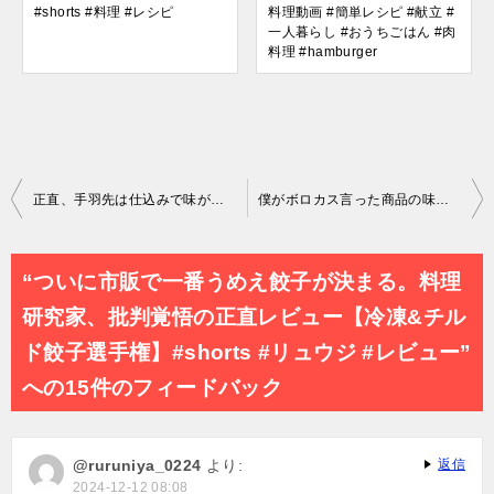
#shorts #料理 #レシピ
料理動画 #簡単レシピ #献立 #
一人暮らし #おうちごはん #肉
料理 #hamburger
投
正直、手羽先は仕込みで味が全く違います。お店が開けるレベルに旨い【最高傑作手羽先唐揚げ】#PR #JOYL
僕がボロカス言った商品の味が変わってしまいました
稿
ナ
“ついに市販で一番うめえ餃子が決まる。料理
ビ
研究家、批判覚悟の正直レビュー【冷凍&チル
ゲ
ド餃子選手権】#shorts #リュウジ #レビュー”
ー
への15件のフィードバック
シ
ョ
@ruruniya_0224
より:
返信
ン
2024-12-12 08:08