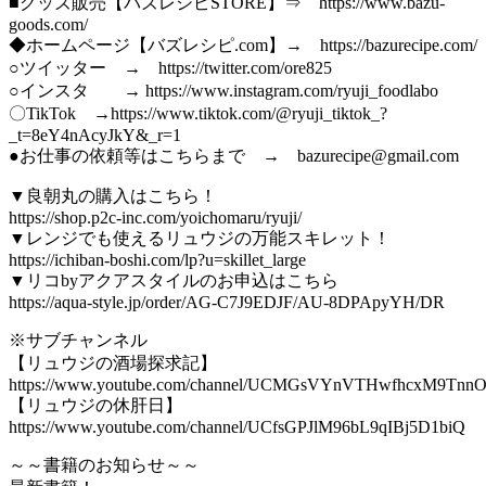
■グッズ販売【バズレシピSTORE】⇒ https://www.bazu-
goods.com/
◆ホームページ【バズレシピ.com】→ https://bazurecipe.com/
○ツイッター → https://twitter.com/ore825
○インスタ → https://www.instagram.com/ryuji_foodlabo
〇TikTok →https://www.tiktok.com/@ryuji_tiktok_?
_t=8eY4nAcyJkY&_r=1
●お仕事の依頼等はこちらまで → bazurecipe@gmail.com
▼良朝丸の購入はこちら！
https://shop.p2c-inc.com/yoichomaru/ryuji/
▼レンジでも使えるリュウジの万能スキレット！
https://ichiban-boshi.com/lp?u=skillet_large
▼リコbyアクアスタイルのお申込はこちら
https://aqua-style.jp/order/AG-C7J9EDJF/AU-8DPApyYH/DR
※サブチャンネル
【リュウジの酒場探求記】
https://www.youtube.com/channel/UCMGsVYnVTHwfhcxM9Tnn
【リュウジの休肝日】
https://www.youtube.com/channel/UCfsGPJlM96bL9qIBj5D1biQ
～～書籍のお知らせ～～