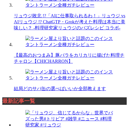
リュウジ敗北 !?「AIに仕事取られるわ！」リュウジ vs
AIリュウジ !? ChatGTP・Grokが考えた料理は本当に美
味しい？ -料理研究家リュウジのバズレシピ コラボ-
【最高のおつまみ】豚バラをカリカリに揚げた料理チ
チャロン【CHICHARRON】
結局どのサバ缶の選べばいいか全部教えます
最新記事一覧