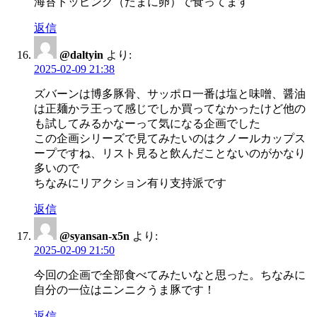
海苔トッピング（たまに卵）で食ってます
返信
@daltyin
より:
2025-02-09 21:38
ズバーンは博多豚骨、サッポロ一番は塩と味噌、醤油
は正麺かラ王って感じでしか買ってなかったけど他の
も試してみるかなーって気になる企画でした
この企画シリーズで見てみたいのはクノールカップス
ープですね、リスト見ると飲んだことないのがかなり
多いので
ちなみにリアクション有り支持派です
返信
@syansan-x5n
より:
2025-02-09 21:50
今回の企画で全部食べてみたいなと思った。ちなみに
自分の一位はニンニクうま豚です！
返信