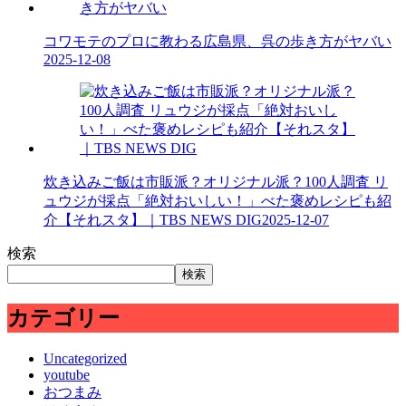
コワモテのプロに教わる広島県、呉の歩き方がヤバい
2025-12-08
炊き込みご飯は市販派？オリジナル派？100人調査 リ
ュウジが採点「絶対おいしい！」べた褒めレシピも紹
介【それスタ】｜TBS NEWS DIG
2025-12-07
検索
検索
カテゴリー
Uncategorized
youtube
おつまみ