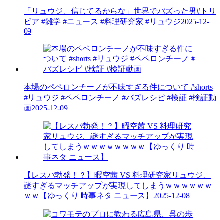
「リュウジ、信じてるからな」世界でバズった男#トリ
ビア #雑学 #ニュース #料理研究家 #リュウジ
2025-12-
09
本場のペペロンチーノが不味すぎる件について #shorts
#リュウジ #ペペロンチーノ #バズレシピ #検証 #検証動
画
2025-12-09
【レスバ勃発！？】暇空茜 VS 料理研究家リュウジ、
謎すぎるマッチアップが実現してしまうｗｗｗｗｗｗ
ｗｗ【ゆっくり 時事ネタ ニュース】
2025-12-08