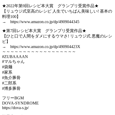
★2022年第9回レシピ本大賞 グランプリ受賞作品★
【リュウジ式至高のレシピ 人生でいちばん美味しい! 基本の
料理100】
→ https://www.amazon.co.jp/dp/4909044345
★第7回レシピ本大賞 グランプリ受賞作品★
【ひと口で人間をダメにするウマさ! リュウジ式 悪魔のレシ
ピ】
→ https://www.amazon.co.jp/dp/490904423X
～～～～～～～～～～～～～～～～～～
#ZUBAAAAN
#マルちゃん
#袋麺
#家系
#魚介豚骨
#二郎系
#博多豚骨
フリーBGM
DOVA-SYNDROME
https://dova-s.jp/