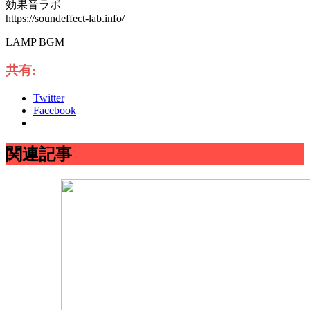
効果音ラボ
https://soundeffect-lab.info/
LAMP BGM
共有:
Twitter
Facebook
関連記事