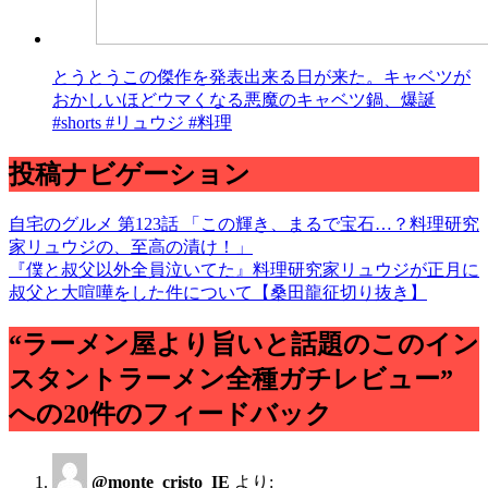
とうとうこの傑作を発表出来る日が来た。キャベツが
おかしいほどウマくなる悪魔のキャベツ鍋、爆誕
#shorts #リュウジ #料理
投稿ナビゲーション
自宅のグルメ 第123話 「この輝き、まるで宝石…？料理研究
家リュウジの、至高の漬け！」
『僕と叔父以外全員泣いてた』料理研究家リュウジが正月に
叔父と大喧嘩をした件について【桑田龍征切り抜き】
“ラーメン屋より旨いと話題のこのイン
スタントラーメン全種ガチレビュー”
への20件のフィードバック
@monte_cristo_IE
より: