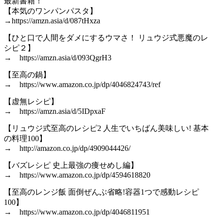
最新書籍！
【本気のワンパンパスタ】
→https://amzn.asia/d/087tHxza
【ひと口で人間をダメにするウマさ！ リュウジ式悪魔のレ
シピ２】
→ https://amzn.asia/d/093QgrH3
【至高の鍋】
→ https://www.amazon.co.jp/dp/4046824743/ref
【虚無レシピ】
→ https://amzn.asia/d/5IDpxaF
【リュウジ式至高のレシピ2 人生でいちばん美味しい! 基本
の料理100】
→ http://amazon.co.jp/dp/4909044426/
【バズレシピ 史上最強の痩せめし編】
→ https://www.amazon.co.jp/dp/4594618820
【至高のレンジ飯 面倒ぜんぶ省略!容器1つで感動レシピ
100】
→ https://www.amazon.co.jp/dp/4046811951