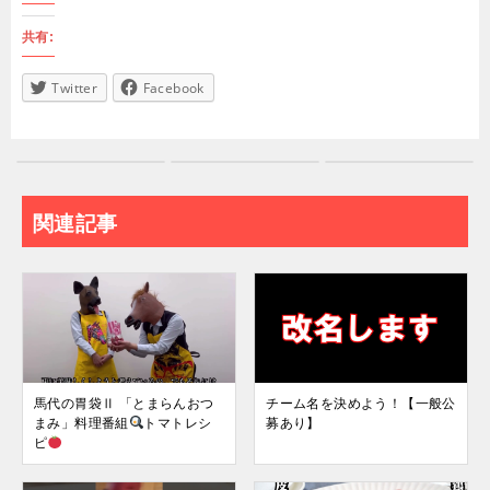
共有:
Twitter
Facebook
関連記事
馬代の胃袋Ⅱ 「とまらんおつ
チーム名を決めよう！【一般公
まみ」料理番組
トマトレシ
募あり】
ピ