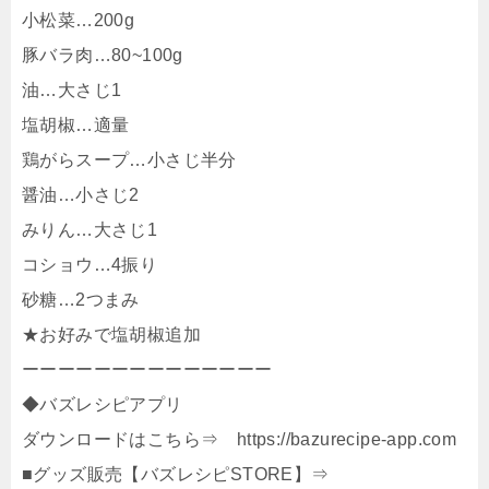
小松菜…200g
豚バラ肉…80~100g
油…大さじ1
塩胡椒…適量
鶏がらスープ…小さじ半分
醤油…小さじ2
みりん…大さじ1
コショウ…4振り
砂糖…2つまみ
★お好みで塩胡椒追加
ーーーーーーーーーーーーーー
◆バズレシピアプリ
ダウンロードはこちら⇒ https://bazurecipe-app.com
■グッズ販売【バズレシピSTORE】⇒