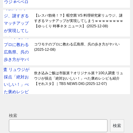
【レスバ勃発！？】暇空茜 VS 料理研究家リュウジ、謎
すぎるマッチアップが実現してしまうｗｗｗｗｗｗｗｗ
【ゆっくり 時事ネタ ニュース】
2025-12-08
コワモテのプロに教わる広島県、呉の歩き方がヤバい
2025-12-08
炊き込みご飯は市販派？オリジナル派？100人調査 リュ
ウジが採点「絶対おいしい！」べた褒めレシピも紹介
【それスタ】｜TBS NEWS DIG
2025-12-07
検索
検索