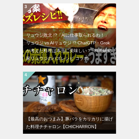
リュウジ敗北 !?「AIに仕事取られるわ！」
リュウジ vs AIリュウジ !? ChatGTP・Grok
が考えた料理は本当に美味しい？ -料理研究
家リュウジのバズレシピ コラボ-
【最高のおつまみ】豚バラをカリカリに揚げ
た料理チチャロン【CHICHARRON】