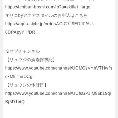
https://ichiban-boshi.com/lp?u=skillet_large
▼リコbyアクアスタイルのお申込はこちら
https://aqua-style.jp/order/AG-C7J9EDJF/AU-
8DPApyYH/DR
※サブチャンネル
【リュウジの酒場探求記】
https://www.youtube.com/channel/UCMGsVYnVTHwfh
cxM9TnnOCg
【リュウジの休肝日】
https://www.youtube.com/channel/UCfsGPJlM96bL9qI
Bj5D1biQ