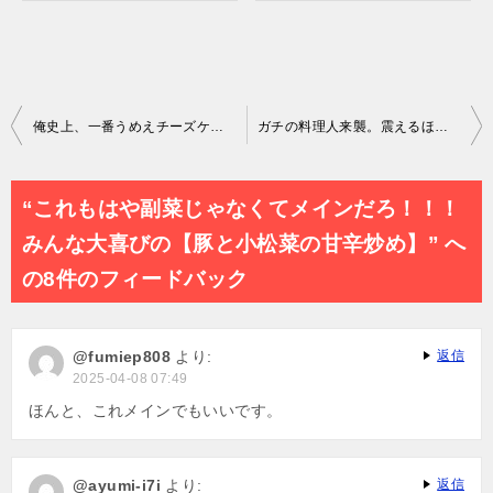
投
俺史上、一番うめえチーズケーキの作り方
ガチの料理人来襲。震えるほど旨い本格海老炒飯
稿
ナ
“これもはや副菜じゃなくてメインだろ！！！
ビ
みんな大喜びの【豚と小松菜の甘辛炒め】” へ
ゲ
の8件のフィードバック
ー
シ
@fumiep808
より:
返信
ョ
2025-04-08 07:49
ン
ほんと、これメインでもいいです。
@ayumi-i7i
より:
返信