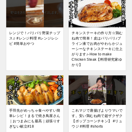
レンジで！パリパリ野菜チップ
チキンステーキの作り方☆鶏む
ス♫ #レンジ料理 #レンジレシ
ね肉で簡単！皮はパリパリ♪ブ
ピ #簡単おやつ
ライン液でお肉がやわらかジュ
ーシーなチキンステーキに仕上
がります♪-How to make
Chicken Steak【料理研究家ゆ
かり】
手羽先がめっちゃ食べやすい簡
これマジで唐揚げよりウマいで
単レシピ！まるで焼き鳥屋さん
す。安い鶏むね肉で超ザクザク
｜おつまみにも最高｜頑張りす
【ポップコーンチキン】 #リュ
ぎない献立#18
ウジ #料理 #shorts