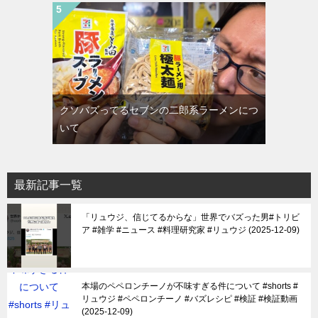
クソバズってるセブンの二郎系ラーメンにつ
いて
最新記事一覧
「リュウジ、信じてるからな」世界でバズった男#トリビ
ア #雑学 #ニュース #料理研究家 #リュウジ
2025-12-09
本場のペペロンチーノが不味すぎる件について #shorts #
リュウジ #ペペロンチーノ #バズレシピ #検証 #検証動画
2025-12-09