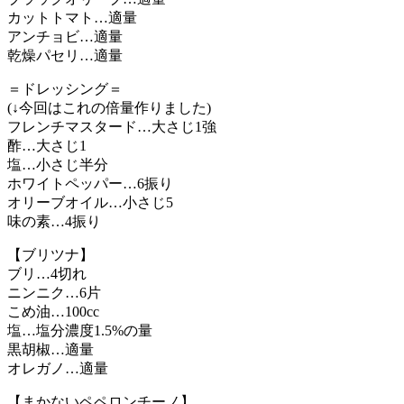
カットトマト…適量
アンチョビ…適量
乾燥パセリ…適量
＝ドレッシング＝
(↓今回はこれの倍量作りました)
フレンチマスタード…大さじ1強
酢…大さじ1
塩…小さじ半分
ホワイトペッパー…6振り
オリーブオイル…小さじ5
味の素…4振り
【ブリツナ】
ブリ…4切れ
ニンニク…6片
こめ油…100cc
塩…塩分濃度1.5%の量
黒胡椒…適量
オレガノ…適量
【まかないペペロンチーノ】