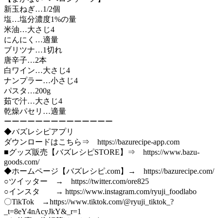
新玉ねぎ…1/2個
塩…塩分濃度1%の量
米油…大さじ4
にんにく…適量
ブリツナ…1切れ
唐辛子…2本
白ワイン…大さじ4
ナンプラー…小さじ4
パスタ…200g
茹で汁…大さじ4
乾燥パセリ…適量
ーーーーーーーーーーーーーー
◆バズレシピアプリ
ダウンロードはこちら⇒ https://bazurecipe-app.com
■グッズ販売【バズレシピSTORE】⇒ https://www.bazu-
goods.com/
◆ホームページ【バズレシピ.com】→ https://bazurecipe.com/
○ツイッター → https://twitter.com/ore825
○インスタ → https://www.instagram.com/ryuji_foodlabo
〇TikTok →https://www.tiktok.com/@ryuji_tiktok_?
_t=8eY4nAcyJkY&_r=1