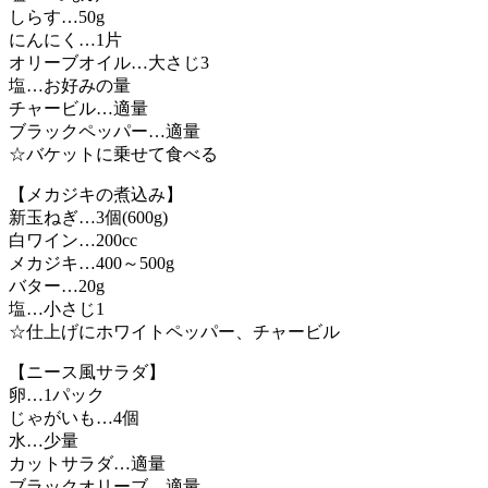
しらす…50g
にんにく…1片
オリーブオイル…大さじ3
塩…お好みの量
チャービル…適量
ブラックペッパー…適量
☆バケットに乗せて食べる
【メカジキの煮込み】
新玉ねぎ…3個(600g)
白ワイン…200cc
メカジキ…400～500g
バター…20g
塩…小さじ1
☆仕上げにホワイトペッパー、チャービル
【ニース風サラダ】
卵…1パック
じゃがいも…4個
水…少量
カットサラダ…適量
ブラックオリーブ…適量