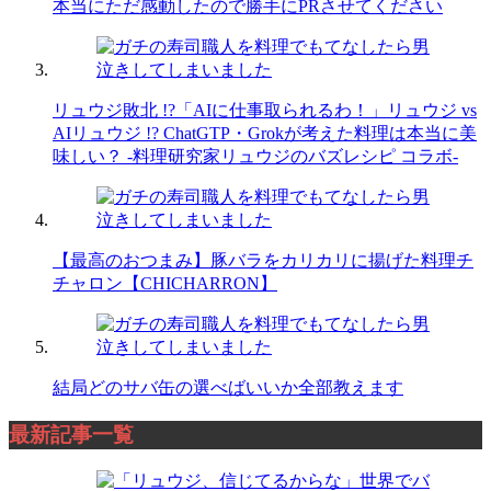
本当にただ感動したので勝手にPRさせてください
リュウジ敗北 !?「AIに仕事取られるわ！」リュウジ vs
AIリュウジ !? ChatGTP・Grokが考えた料理は本当に美
味しい？ -料理研究家リュウジのバズレシピ コラボ-
【最高のおつまみ】豚バラをカリカリに揚げた料理チ
チャロン【CHICHARRON】
結局どのサバ缶の選べばいいか全部教えます
最新記事一覧