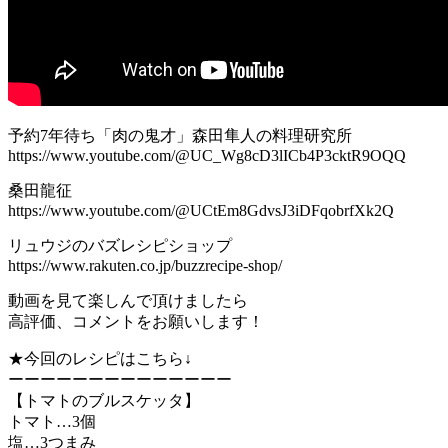
予約7年待ち「肉の鬼才」森田隼人の料理研究所
https://www.youtube.com/@UC_Wg8cD3lICb4P3cktR9OQQ
桑田龍征
https://www.youtube.com/@UCtEm8GdvsJ3iDFqobrfXk2Q
リュウジのバズレシピショップ
https://www.rakuten.co.jp/buzzrecipe-shop/
動画を見て楽しんで頂けましたら
高評価、コメントをお願いします！
★今回のレシピはこちら↓
ーーーーーーーーーーーーーー
【トマトのブルスケッタ】
トマト…3個
塩…3つまみ