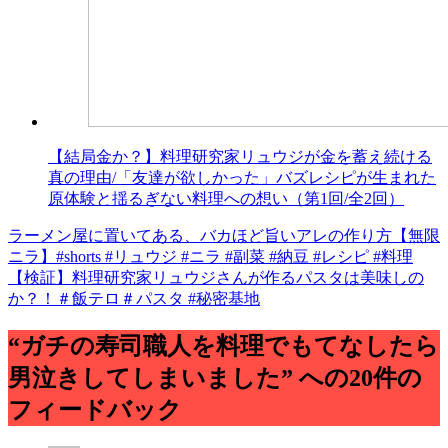
【結局金か？】料理研究家リュウジが金を蓄え続ける
真の理由/「友達が欲しかった」バズレシピが生まれた
原体験と揺るぎない料理への想い（第1回/全2回）
ラーメン屋に置いてある、バカほど旨いアレの作り方【無限
投
ニラ】#shorts #リュウジ #ニラ #副菜 #納豆 #レシピ #料理
稿
【検証】料理研究家リュウジさんが作るパスタは美味しの
か？！＃飯テロ＃パスタ #秘密基地
ナ
ビ
“ガチの寿司職人を料理でもてなしたら
ゲ
男泣きしてしまいました” への20件の
ー
フィードバック
シ