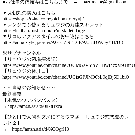
●お仕事の依頼等はこちらまで → bazurecipe@gmail.com
▼良朝丸の購入はこちら！
https://shop.p2c-inc.com/yoichomaru/ryuji/
▼レンジでも使えるリュウジの万能スキレット！
https://ichiban-boshi.com/lp?u=skillet_large
▼リコbyアクアスタイルのお申込はこちら
https://aqua-style.jp/order/AG-C7J9EDJF/AU-8DPApyYH/DR
※サブチャンネル
【リュウジの酒場探求記】
https://www.youtube.com/channel/UCMGsVYnVTHwfhcxM9Tnn
【リュウジの休肝日】
https://www.youtube.com/channel/UCfsGPJlM96bL9qIBj5D1biQ
～～書籍のお知らせ～～
最新書籍！
【本気のワンパンパスタ】
→https://amzn.asia/d/087tHxza
【ひと口で人間をダメにするウマさ！ リュウジ式悪魔のレ
シピ２】
→ https://amzn.asia/d/093QgrH3