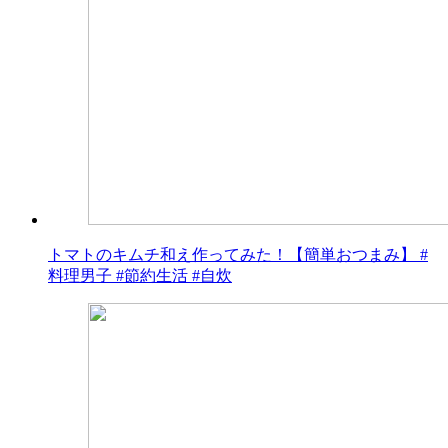
トマトのキムチ和え作ってみた！【簡単おつまみ】 #
料理男子 #節約生活 #自炊