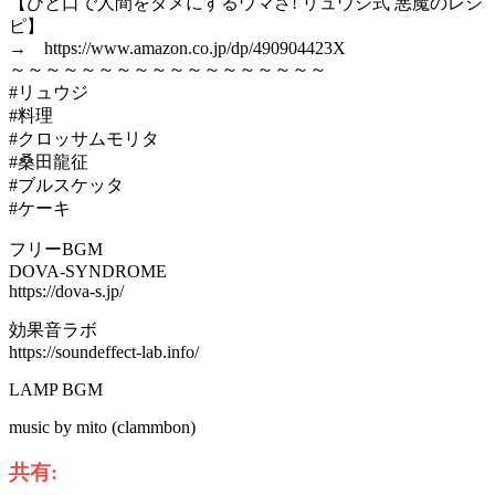
【ひと口で人間をダメにするウマさ! リュウジ式 悪魔のレシ
ピ】
→ https://www.amazon.co.jp/dp/490904423X
～～～～～～～～～～～～～～～～～～
#リュウジ
#料理
#クロッサムモリタ
#桑田龍征
#ブルスケッタ
#ケーキ
フリーBGM
DOVA-SYNDROME
https://dova-s.jp/
効果音ラボ
https://soundeffect-lab.info/
LAMP BGM
music by mito (clammbon)
共有: