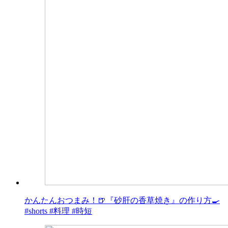
かんたんおつまみ！🍺『砂肝の香草焼き』の作り方🍳
#shorts #料理 #時短