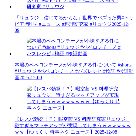
「リュウジ、信じてるからな」世界でバズった男#トリ
ビア #雑学 #ニュース #料理研究家 #リュウジ
2025-12-
09
本場のペペロンチーノが不味すぎる件について #shorts
#リュウジ #ペペロンチーノ #バズレシピ #検証 #検証動
画
2025-12-09
【レスバ勃発！？】暇空茜 VS 料理研究家リュウジ、
謎すぎるマッチアップが実現してしまうｗｗｗｗｗｗ
ｗｗ【ゆっくり 時事ネタ ニュース】
2025-12-08