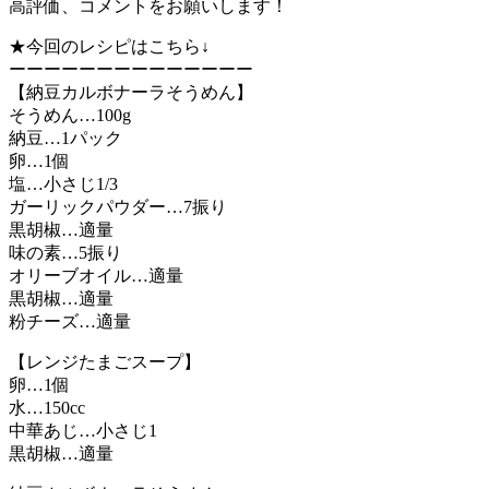
高評価、コメントをお願いします！
★今回のレシピはこちら↓
ーーーーーーーーーーーーーー
【納豆カルボナーラそうめん】
そうめん…100g
納豆…1パック
卵…1個
塩…小さじ1/3
ガーリックパウダー…7振り
黒胡椒…適量
味の素…5振り
オリーブオイル…適量
黒胡椒…適量
粉チーズ…適量
【レンジたまごスープ】
卵…1個
水…150cc
中華あじ…小さじ1
黒胡椒…適量