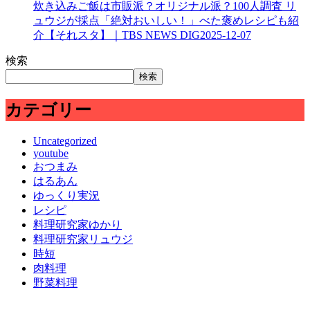
炊き込みご飯は市販派？オリジナル派？100人調査 リ
ュウジが採点「絶対おいしい！」べた褒めレシピも紹
介【それスタ】｜TBS NEWS DIG
2025-12-07
検索
検索
カテゴリー
Uncategorized
youtube
おつまみ
はるあん
ゆっくり実況
レシピ
料理研究家ゆかり
料理研究家リュウジ
時短
肉料理
野菜料理