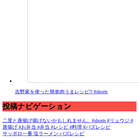
吉野家を使った簡単肉うまレシピ!! #shorts
投稿ナビゲーション
二度と唐揚げ揚げないかもしれません。#shorts #リュウジ #
唐揚げ #お弁当 #弁当 #レシピ #料理 #バズレシピ
サッポロ一番 塩ラーメン バズレシピ