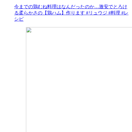
今までの鶏むね料理はなんだったのか…激安でとろけ
る柔らかさの【鶏ハム】作ります #リュウジ #料理 #レ
シピ