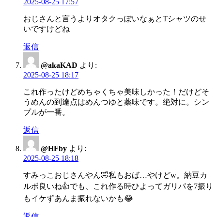
2025-08-25 17:57
おじさんと言うよりオタクっぽいなぁとTシャツのせ
いですけどね
返信
@akaKAD
より:
2025-08-25 18:17
これ作ったけどめちゃくちゃ美味しかった！だけどそ
うめんの到達点はめんつゆと薬味です。絶対に。シン
プルが一番。
返信
@HFby
より:
2025-08-25 18:18
すみっこおじさんやん🤣私もおば…やけどw。納豆カ
ルボ良いね👍でも、これ作る時ひよってガリパを7振り
もイケずあんま振れないかも😂
返信