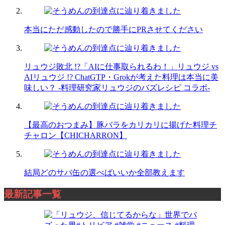
本当にただ感動したので勝手にPRさせてください
リュウジ敗北 !?「AIに仕事取られるわ！」リュウジ vs
AIリュウジ !? ChatGTP・Grokが考えた料理は本当に美
味しい？ -料理研究家リュウジのバズレシピ コラボ-
【最高のおつまみ】豚バラをカリカリに揚げた料理チ
チャロン【CHICHARRON】
結局どのサバ缶の選べばいいか全部教えます
最新記事一覧