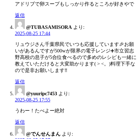
アドリブで卵スープもしっかり作るところが好きやで
返信
@TUBASAMISORA
より:
2025-08-25 17:44
リュウジさん千葉県民でいつも応援しています🎉お願
いがあるんですが500wが限界の電子レンジ➕市立習志
野高校の息子が5合位食べるので多めのレシピも一緒に
教えていただけると大変助かります( > <。)料理下手な
ので是非お願いします‼️
返信
@yuuripc7453
より:
2025-08-25 17:55
うわー！たべよー絶対
返信
@でんせんまん
より: