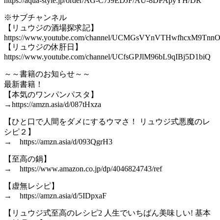
https://aqua-style.jp/order/AG-C7J9EDJF/AU-8DPApyYH/DR
※サブチャンネル
【リュウジの酒場探求記】
https://www.youtube.com/channel/UCMGsVYnVTHwfhcxM9Tnn
【リュウジの休肝日】
https://www.youtube.com/channel/UCfsGPJlM96bL9qIBj5D1biQ
～～書籍のお知らせ～～
最新書籍！
【本気のワンパンパスタ】
→https://amzn.asia/d/087tHxza
【ひと口で人間をダメにするウマさ！ リュウジ式悪魔のレ
シピ２】
→ https://amzn.asia/d/093QgrH3
【至高の鍋】
→ https://www.amazon.co.jp/dp/4046824743/ref
【虚無レシピ】
→ https://amzn.asia/d/5IDpxaF
【リュウジ式至高のレシピ2 人生でいちばん美味しい! 基本