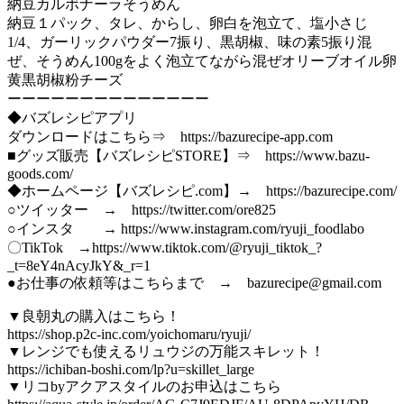
納豆カルボナーラそうめん
納豆１パック、タレ、からし、卵白を泡立て、塩小さじ
1/4、ガーリックパウダー7振り、黒胡椒、味の素5振り混
ぜ、そうめん100gをよく泡立てながら混ぜオリーブオイル卵
黄黒胡椒粉チーズ
ーーーーーーーーーーーーーー
◆バズレシピアプリ
ダウンロードはこちら⇒ https://bazurecipe-app.com
■グッズ販売【バズレシピSTORE】⇒ https://www.bazu-
goods.com/
◆ホームページ【バズレシピ.com】→ https://bazurecipe.com/
○ツイッター → https://twitter.com/ore825
○インスタ → https://www.instagram.com/ryuji_foodlabo
〇TikTok →https://www.tiktok.com/@ryuji_tiktok_?
_t=8eY4nAcyJkY&_r=1
●お仕事の依頼等はこちらまで → bazurecipe@gmail.com
▼良朝丸の購入はこちら！
https://shop.p2c-inc.com/yoichomaru/ryuji/
▼レンジでも使えるリュウジの万能スキレット！
https://ichiban-boshi.com/lp?u=skillet_large
▼リコbyアクアスタイルのお申込はこちら