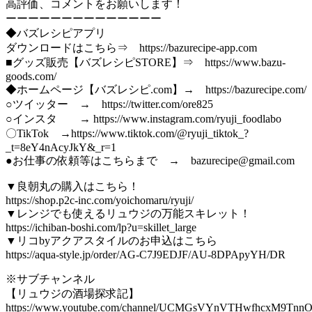
高評価、コメントをお願いします！
ーーーーーーーーーーーーーー
◆バズレシピアプリ
ダウンロードはこちら⇒ https://bazurecipe-app.com
■グッズ販売【バズレシピSTORE】⇒ https://www.bazu-
goods.com/
◆ホームページ【バズレシピ.com】→ https://bazurecipe.com/
○ツイッター → https://twitter.com/ore825
○インスタ → https://www.instagram.com/ryuji_foodlabo
〇TikTok →https://www.tiktok.com/@ryuji_tiktok_?
_t=8eY4nAcyJkY&_r=1
●お仕事の依頼等はこちらまで → bazurecipe@gmail.com
▼良朝丸の購入はこちら！
https://shop.p2c-inc.com/yoichomaru/ryuji/
▼レンジでも使えるリュウジの万能スキレット！
https://ichiban-boshi.com/lp?u=skillet_large
▼リコbyアクアスタイルのお申込はこちら
https://aqua-style.jp/order/AG-C7J9EDJF/AU-8DPApyYH/DR
※サブチャンネル
【リュウジの酒場探求記】
https://www.youtube.com/channel/UCMGsVYnVTHwfhcxM9Tnn