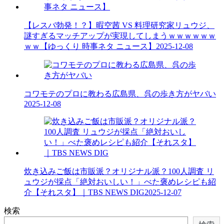
【レスバ勃発！？】暇空茜 VS 料理研究家リュウジ、
謎すぎるマッチアップが実現してしまうｗｗｗｗｗｗ
ｗｗ【ゆっくり 時事ネタ ニュース】
2025-12-08
コワモテのプロに教わる広島県、呉の歩き方がヤバい
2025-12-08
炊き込みご飯は市販派？オリジナル派？100人調査 リ
ュウジが採点「絶対おいしい！」べた褒めレシピも紹
介【それスタ】｜TBS NEWS DIG
2025-12-07
検索