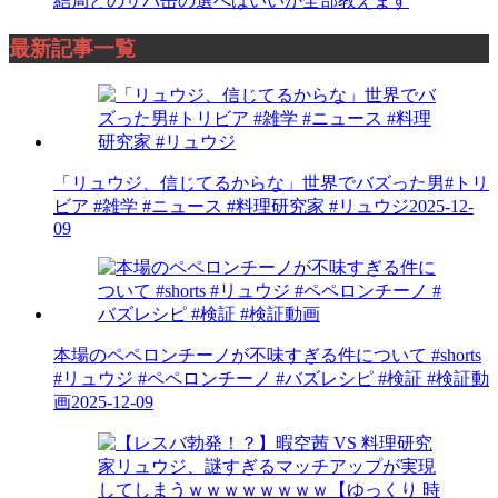
結局どのサバ缶の選べばいいか全部教えます
最新記事一覧
「リュウジ、信じてるからな」世界でバズった男#トリ
ビア #雑学 #ニュース #料理研究家 #リュウジ
2025-12-
09
本場のペペロンチーノが不味すぎる件について #shorts
#リュウジ #ペペロンチーノ #バズレシピ #検証 #検証動
画
2025-12-09