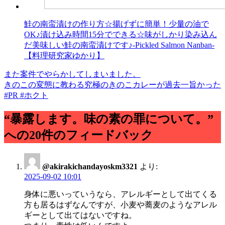
鮭の南蛮漬けの作り方☆揚げずに簡単！少量の油で
OK♪漬け込み時間15分でできる☆味がしかり染み込ん
だ美味しい鮭の南蛮漬けです♪-Pickled Salmon Nanban-
【料理研究家ゆかり】
また案件でやらかしてしまいました。
投
きのこの変態に教わる究極のきのこカレーが過去一旨かった
稿
#PR #ホクト
ナ
“暴露します。味の素の罪について。”
ビ
への20件のフィードバック
ゲ
ー
@akirakichandayoskm3321
より:
シ
2025-09-02 10:01
ョ
身体に悪いっていうなら、アレルギーとして出てくる
ン
方も居るはずなんですが、小麦や蕎麦のようなアレル
ギーとして出てはないですね。