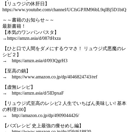
【リュウジの休肝日】
https://www.youtube.com/channel/UCfsGPJlM96bL9qIBj5D1biQ
～～書籍のお知らせ～～
最新書籍！
【本気のワンパンパスタ】
→https://amzn.asia/d/087tHxza
【ひと口で人間をダメにするウマさ！ リュウジ式悪魔のレ
シピ２】
→ https://amzn.asia/d/093QgrH3
【至高の鍋】
→ https://www.amazon.co.jp/dp/4046824743/ref
【虚無レシピ】
→ https://amzn.asia/d/5IDpxaF
【リュウジ式至高のレシピ2 人生でいちばん美味しい! 基本
の料理100】
→ http://amazon.co.jp/dp/4909044426/
【バズレシピ 史上最強の痩せめし編】
→ https://www.amazon.co.jp/dp/4594618820