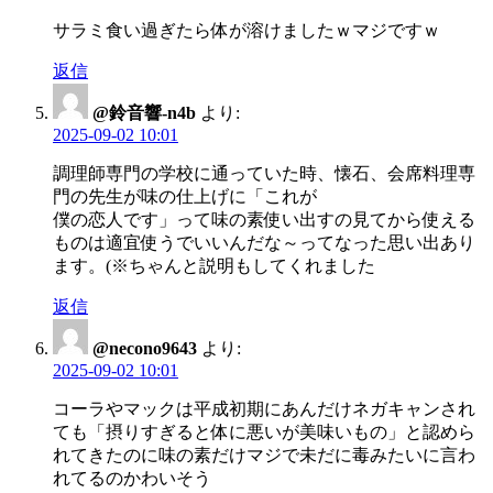
サラミ食い過ぎたら体が溶けましたｗマジですｗ
返信
@鈴音響-n4b
より:
2025-09-02 10:01
調理師専門の学校に通っていた時、懐石、会席料理専
門の先生が味の仕上げに「これが
僕の恋人です」って味の素使い出すの見てから使える
ものは適宜使うでいいんだな～ってなった思い出あり
ます。(※ちゃんと説明もしてくれました
返信
@necono9643
より:
2025-09-02 10:01
コーラやマックは平成初期にあんだけネガキャンされ
ても「摂りすぎると体に悪いが美味いもの」と認めら
れてきたのに味の素だけマジで未だに毒みたいに言わ
れてるのかわいそう