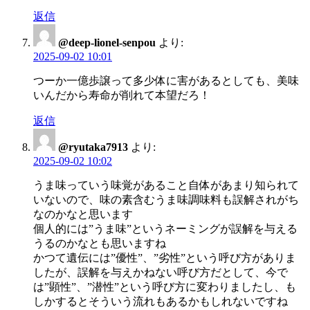
返信
@deep-lionel-senpou
より:
2025-09-02 10:01
つーか一億歩譲って多少体に害があるとしても、美味
いんだから寿命が削れて本望だろ！
返信
@ryutaka7913
より:
2025-09-02 10:02
うま味っていう味覚があること自体があまり知られて
いないので、味の素含むうま味調味料も誤解されがち
なのかなと思います
個人的には”うま味”というネーミングが誤解を与える
うるのかなとも思いますね
かつて遺伝には”優性”、”劣性”という呼び方がありま
したが、誤解を与えかねない呼び方だとして、今で
は”顕性”、”潜性”という呼び方に変わりましたし、も
しかするとそういう流れもあるかもしれないですね