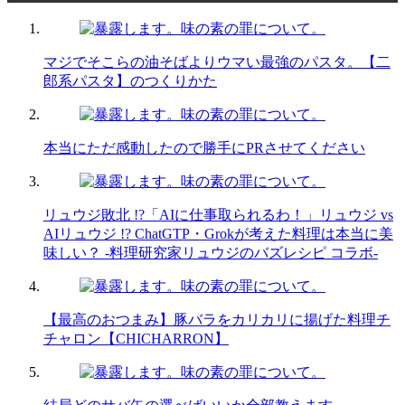
マジでそこらの油そばよりウマい最強のパスタ。【二
郎系パスタ】のつくりかた
本当にただ感動したので勝手にPRさせてください
リュウジ敗北 !?「AIに仕事取られるわ！」リュウジ vs
AIリュウジ !? ChatGTP・Grokが考えた料理は本当に美
味しい？ -料理研究家リュウジのバズレシピ コラボ-
【最高のおつまみ】豚バラをカリカリに揚げた料理チ
チャロン【CHICHARRON】