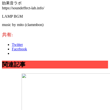
効果音ラボ
https://soundeffect-lab.info/
LAMP BGM
music by mito (clammbon)
共有:
Twitter
Facebook
関連記事