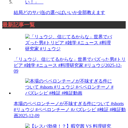
結局どのサバ缶の選べばいいか全部教えます
最新記事一覧
「リュウジ、信じてるからな」世界でバズった男#トリ
ビア #雑学 #ニュース #料理研究家 #リュウジ
2025-12-
09
本場のペペロンチーノが不味すぎる件について #shorts
#リュウジ #ペペロンチーノ #バズレシピ #検証 #検証動
画
2025-12-09