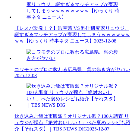
【レスバ勃発！？】暇空茜 VS 料理研究家リュウジ、
謎すぎるマッチアップが実現してしまうｗｗｗｗｗｗ
ｗｗ【ゆっくり 時事ネタ ニュース】
2025-12-08
コワモテのプロに教わる広島県、呉の歩き方がヤバい
2025-12-08
炊き込みご飯は市販派？オリジナル派？100人調査 リ
ュウジが採点「絶対おいしい！」べた褒めレシピも紹
介【それスタ】｜TBS NEWS DIG
2025-12-07