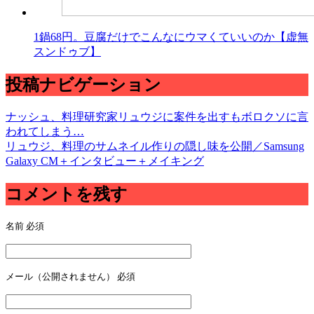
1鍋68円。豆腐だけでこんなにウマくていいのか【虚無
スンドゥブ】
投稿ナビゲーション
ナッシュ、料理研究家リュウジに案件を出すもボロクソに言
われてしまう…
リュウジ、料理のサムネイル作りの隠し味を公開／Samsung
Galaxy CM＋インタビュー＋メイキング
コメントを残す
名前
必須
メール（公開されません）
必須