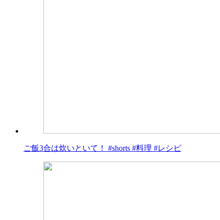
ご飯3合は炊いといて！ #shorts #料理 #レシピ