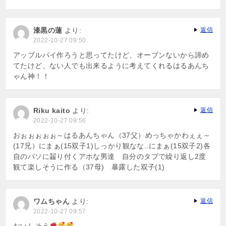
漆黒の蓮
より:
返信
2022-10-27 09:50
アップルパイ作ろうと思ってたけど、オーブンないから諦め
てたけど、ない人でも出来るように考えてくれるはるあんち
ゃん神！！
Riku kaito
より:
返信
2022-10-27 09:56
おぉぉぉぉぉ～はるあんちゃん（37父）めっちゃかわぇぇ～
(17兄）にまぁ(15双子1)しっかり観なな..にまぁ(15双子2)各
自のパソに齧り付くアホな男達 自分のタブで繰り返し2度
観て楽しそうに作る（37母) 暴露した双子(1)
ワムちゃん
より:
返信
2022-10-27 09:57