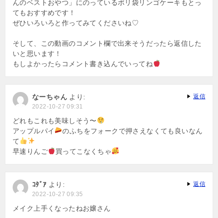
んのベストおやつ」にのっているポリ袋リンゴケーキもとっ
てもおすすめです！
ぜひいろいろと作ってみてくださいね♡
そして、この動画のコメント欄で出来そうだったら返信した
いと思います！
もしよかったらコメント書き込んでいってね
なーちゃん
より:
返信
2022-10-27 09:31
どれもこれも美味しそう〜
アップルパイ
のふちをフォークで押さえなくても良いなん
て
早速りんご
買ってこなくちゃ
ｺﾀﾞｱ
より:
返信
2022-10-27 09:35
メイク上手くなったねお嬢さん