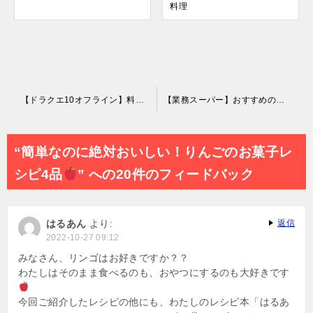
料理
投
【ドラクエ10オフライン】料理レシピに欠かせない『しもふりミート』を集めよう！
【業務スーパー】おすすめの冷凍野菜10選！上手に活用♪時短で便利/保存レシピ付
稿
ナ
“簡単なのに絶対おいしい！りんごのお菓子レ
ビ
シピ4品
” への20件のフィードバック
ゲ
ー
はるあん
より:
返信
シ
2022-10-27 09:12
ョ
みなさん、リンゴはお好きですか？？
わたしはそのまま食べるのも、おやつにするのも大好きです
ン
今回ご紹介したレシピの他にも、わたしのレシピ本「はるあ