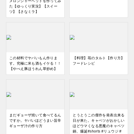
メロンシャーベットを作ってみ
た【ゆっくり実況】【スイー
ツ】【さなミラ】
この材料でヤバいもん作りま
【料理】苺のタルト【作り方】
す。究極に米も酒もイケる！！
フードレシピ
【やべえ豚ほうれん草炒め】
まだギョーザ焼いて食べてるん
とうとうこの傑作を発表出来る
ですか。ヤバいほどうまい旨辛
日が来た。キャベツがおかしい
ギョーザ汁の作り方
ほどウマくなる悪魔のキャベツ
鍋、爆誕#shorts #リュウジ #