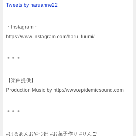
Tweets by haruanne22
・Instagram・
https://www.instagram.com/haru_fuumi/
＊＊＊
【楽曲提供】
Production Music by http://www.epidemicsound.com
＊＊＊
#はるあんおやつ部 #お菓子作り #りんご