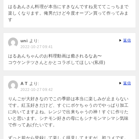
はるあんさん料理が本当にすきなんですね見ててこっちまで
楽しくなります。俺男だけど今度オーブン買って作ってみま
す
uni
より:
返信
2022-10-27 09:41
はるあんちゃんのお料理動画は癒されるなあ〜
コウケンテツさんとかとコラボしてほしい(私得)
A T
より:
返信
2022-10-27 09:42
りんごが大好きなのでこの季節は本当に楽しみが止まらない
です。紅玉好きだけど、すぐにボケちゃうのでやっぱり加工
に向いてますよね。レンジで出来ちゃうの神！すぐに作りた
いと思います。シナモン好きの母にもシナモンマシマシ気味
で作ってあげたいです。
ずっと前から登録して楽しく拝見してますが、初コメです。