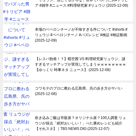
「リュウジ、信じてるからな」世界でバズった男#トリビ
ア #雑学 #ニュース #料理研究家 #リュウジ
2025-12-09
本場のペペロンチーノが不味すぎる件について #shorts #
リュウジ #ペペロンチーノ #バズレシピ #検証 #検証動画
2025-12-09
【レスバ勃発！？】暇空茜 VS 料理研究家リュウジ、謎
すぎるマッチアップが実現してしまうｗｗｗｗｗｗｗｗ
【ゆっくり 時事ネタ ニュース】
2025-12-08
コワモテのプロに教わる広島県、呉の歩き方がヤバい
2025-12-08
炊き込みご飯は市販派？オリジナル派？100人調査 リュ
ウジが採点「絶対おいしい！」べた褒めレシピも紹介
【それスタ】｜TBS NEWS DIG
2025-12-07