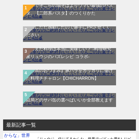
マジでそこらの油そばよりウマい最強のパス
タ。【二郎系パスタ】のつくりかた
本当にただ感動したので勝手にPRさせてく
リュウジ敗北 !?「AIに仕事取られるわ！」
ださい
リュウジ vs AIリュウジ !? ChatGTP・Grok
が考えた料理は本当に美味しい？ -料理研究
家リュウジのバズレシピ コラボ-
【最高のおつまみ】豚バラをカリカリに揚げ
た料理チチャロン【CHICHARRON】
結局どのサバ缶の選べばいいか全部教えます
最新記事一覧