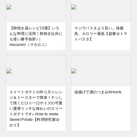
【卵焼き器レシピ10選】いろ
マジでパスタより旨い。味最
んな料理に活用！卵焼き以外に
高、カロリー最低【超痩せトマ
も使い勝手抜群♪｜
トパスタ】
macaroni（マカロニ）
スイートポテトの作り方☆レン
油揚げで酒のつまみ#shorts
ジ＆トースターで簡単！チンし
て焼くだけ☆一口サイズの可愛
い濃厚リッチな味わいのスイー
トポテトです♪-How to make
Sweet Potato【料理研究家ゆ
かり】