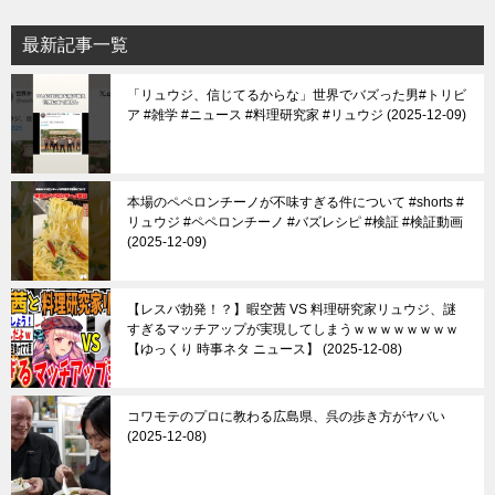
最新記事一覧
「リュウジ、信じてるからな」世界でバズった男#トリビ
ア #雑学 #ニュース #料理研究家 #リュウジ
2025-12-09
本場のペペロンチーノが不味すぎる件について #shorts #
リュウジ #ペペロンチーノ #バズレシピ #検証 #検証動画
2025-12-09
【レスバ勃発！？】暇空茜 VS 料理研究家リュウジ、謎
すぎるマッチアップが実現してしまうｗｗｗｗｗｗｗｗ
【ゆっくり 時事ネタ ニュース】
2025-12-08
コワモテのプロに教わる広島県、呉の歩き方がヤバい
2025-12-08