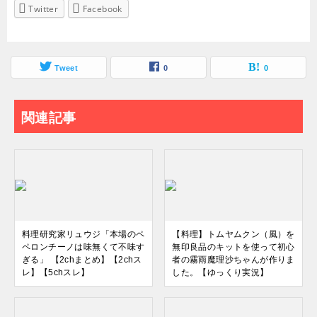
Twitter
Facebook
Tweet
0
0
関連記事
料理研究家リュウジ「本場のペ
【料理】トムヤムクン（風）を
ペロンチーノは味無くて不味す
無印良品のキットを使って初心
ぎる」 【2chまとめ】【2chス
者の霧雨魔理沙ちゃんが作りま
レ】【5chスレ】
した。【ゆっくり実況】