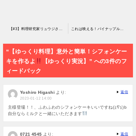
投
【#3】料理研究家リュウジさんのレシピで作ってたけどミスりました
これは映える！パイナップルカット_ショートVer.【時短和食】
稿
ナ
“【ゆっくり料理】意外と簡単！シフォンケー
ビ
キを作るよ
【ゆっくり実況】” への3件のフ
ゲ
ィードバック
ー
シ
Yoshiro Higashi
より:
返信
ョ
2023-01-12 14:00
ン
主様登場！！、ふわふわのシフォンケーキいいですね(≧∇≦)b
自分ならミルクと一緒にいただきます
0721 4545
より:
返信