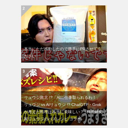
本当にただ感動したので勝手にPRさせてく
ださい
リュウジ敗北 !?「AIに仕事取られるわ！」
リュウジ vs AIリュウジ !? ChatGTP・Grok
が考えた料理は本当に美味しい？ -料理研究
家リュウジのバズレシピ コラボ-