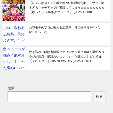
【レスバ勃発！？】暇空茜 VS 料理研究家リュウジ、謎
すぎるマッチアップが実現してしまうｗｗｗｗｗｗｗｗ
【ゆっくり 時事ネタ ニュース】
2025-12-08
コワモテのプロに教わる広島県、呉の歩き方がヤバい
2025-12-08
炊き込みご飯は市販派？オリジナル派？100人調査 リュ
ウジが採点「絶対おいしい！」べた褒めレシピも紹介
【それスタ】｜TBS NEWS DIG
2025-12-07
検索
検索