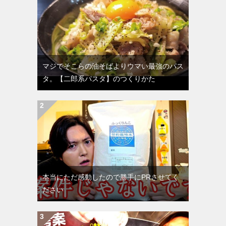
マジでそこらの油そばよりウマい最強のパス
タ。【二郎系パスタ】のつくりかた
本当にただ感動したので勝手にPRさせてく
ださい