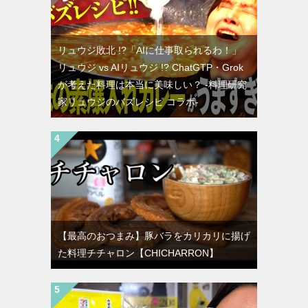
リュウジ敗北 !?「AIに仕事取られるわ！」
リュウジ vs AIリュウジ !? ChatGTP・Grok
が考えた料理は本当に美味しい？ -料理研究
家リュウジのバズレシピ コラボ-
【最高のおつまみ】豚バラをカリカリに揚げ
た料理チチャロン【CHICHARRON】