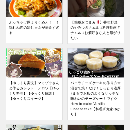
ぶっちゃけ豚よりうめえ！！！
【簡単おつまみ
】香味野菜
鶏むね肉の冷しゃぶが革命すぎ
のやみつきナムル #料理動画 #
る
ナムル #お酒好きな人と繋がり
たい
【ゆっくり実況】マミゾウさん
バニラチーズケーキの作り方☆
と作るガレット・デロワ【ゆっ
混ぜて焼くだけ！しっとり濃厚
くり料理】【ゆっくり解説】
♪まるでお店のようなリッチな
【ゆっくりスイーツ】
味わいのチーズケーキです☆-
How to make Vanilla
Cheesecake【料理研究家ゆか
り】