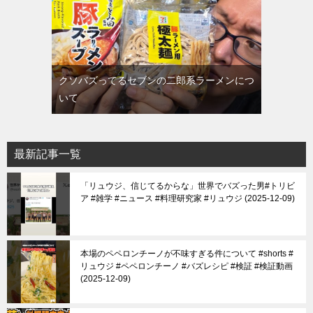
クソバズってるセブンの二郎系ラーメンにつ
いて
最新記事一覧
「リュウジ、信じてるからな」世界でバズった男#トリビ
ア #雑学 #ニュース #料理研究家 #リュウジ
2025-12-09
本場のペペロンチーノが不味すぎる件について #shorts #
リュウジ #ペペロンチーノ #バズレシピ #検証 #検証動画
2025-12-09