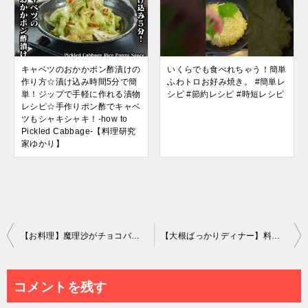
キャベツのおかかポン酢漬けの
いくらでも食べれちゃう！簡単
作り方☆漬け込み時間5分で簡
ふわトロお好み焼き。 #簡単レ
単！ジップで手軽に作れる漬物
シピ #節約レシピ #時短レシピ
レシピ☆手作りポン酢でキャベ
ツもシャキシャキ！-how to
Pickled Cabbage-【料理研究
家ゆかり】
投
【お料理】魔理沙がチョコバナナとチョコイチゴをつくるよ！【ゆっくり実況】【初心者でも出来る！】
【大根ばっかりディナー】料理vlog/家飲み/夫婦2人の暮らし/大根ばっかりだけどワインのおつまみできる/簡単でもオシャレにしたい
稿
ナ
コメントを残す
ビ