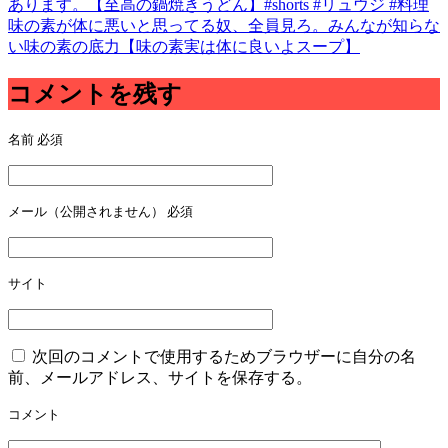
あります。【至高の鍋焼きうどん】#shorts #リュウジ #料理
味の素が体に悪いと思ってる奴、全員見ろ。みんなが知らな
い味の素の底力【味の素実は体に良いよスープ】
コメントを残す
名前
必須
メール（公開されません）
必須
サイト
次回のコメントで使用するためブラウザーに自分の名
前、メールアドレス、サイトを保存する。
コメント