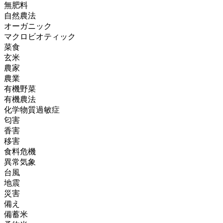
無肥料
自然農法
オーガニック
マクロビオティック
菜食
玄米
農家
農業
有機野菜
有機農法
化学物質過敏症
匂害
香害
移害
食料危機
異常気象
台風
地震
災害
備え
備蓄米