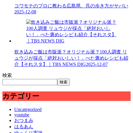
コワモテのプロに教わる広島県、呉の歩き方がヤバい
2025-12-08
炊き込みご飯は市販派？オリジナル派？100人調査 リ
ュウジが採点「絶対おいしい！」べた褒めレシピも紹
介【それスタ】｜TBS NEWS DIG
2025-12-07
検索
検索
カテゴリー
Uncategorized
youtube
おつまみ
はるあん
ゆっくり実況