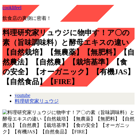
cooklifeel
飲食店の裏側に密着！
料理研究家リュウジに物申す！ア〇の
素（旨味調味料）と酵母エキスの違い
【自然栽培】【無農薬】【無肥料】【自
然農法】【自然農】【栽培基準】【食
の安全】【オーガニック】【有機JAS】
【自然食品】【FIRE】
youtube
料理研究家リュウジ