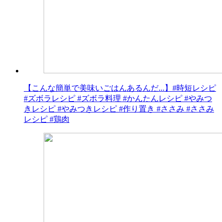
【こんな簡単で美味いごはんあるんだ...】#時短レシピ
#ズボラレシピ #ズボラ料理 #かんたんレシピ #やみつ
きレシピ #やみつきレシピ #作り置き #ささみ #ささみ
レシピ #鶏肉