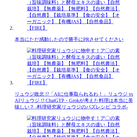
本当にただ感動したので勝手にPRさせてください
リュウジ敗北 !?「AIに仕事取られるわ！」リュウジ vs
AIリュウジ !? ChatGTP・Grokが考えた料理は本当に美
味しい？ -料理研究家リュウジのバズレシピ コラボ-