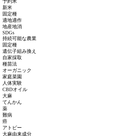
予約米
新米
固定種
適地適作
地産地消
SDGs
持続可能な農業
固定種
遺伝子組み換え
自家採取
種苗法
オーガニック
家庭菜園
人体実験
CBDオイル
大麻
てんかん
薬
難病
癌
アトピー
大麻由来成分