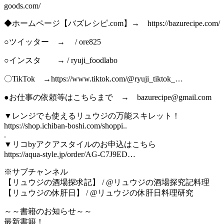
goods.com/
◆ホームページ【バズレシピ.com】→ https://bazurecipe.com/
○ツイッター → / ore825
○インスタ → / ryuji_foodlabo
〇TikTok →https://www.tiktok.com/@ryuji_tiktok_…
●お仕事の依頼等はこちらまで → bazurecipe@gmail.com
▼レンジでも使えるリュウジの万能スキレット！
https://shop.ichiban-boshi.com/shoppi..
.
▼リコbyアクアスタイルのお申込はこちら
https://aqua-style.jp/order/AG-C7J9ED…
※サブチャンネル
【リュウジの酒場探求記】 / @リュウジの酒場探究記料理
【リュウジの休肝日】 / @リュウジの休肝日料理研究
～～書籍のお知らせ～～
最新書籍！