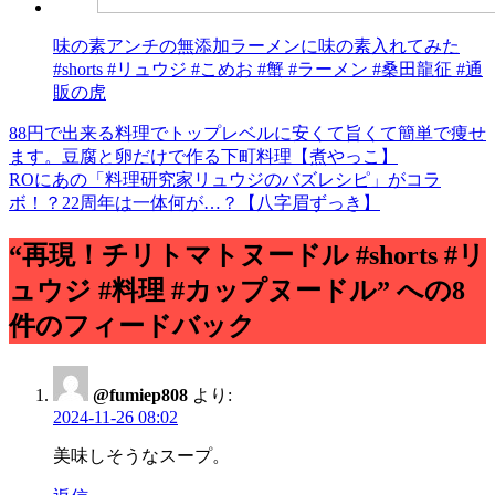
味の素アンチの無添加ラーメンに味の素入れてみた
#shorts #リュウジ #こめお #蟹 #ラーメン #桑田龍征 #通
販の虎
88円で出来る料理でトップレベルに安くて旨くて簡単で痩せ
投
ます。豆腐と卵だけで作る下町料理【煮やっこ】
稿
ROにあの「料理研究家リュウジのバズレシピ」がコラ
ボ！？22周年は一体何が…？【八字眉ずっき】
ナ
ビ
“再現！チリトマトヌードル #shorts #リ
ゲ
ュウジ #料理 #カップヌードル” への8
ー
件のフィードバック
シ
ョ
@fumiep808
より:
2024-11-26 08:02
ン
美味しそうなスープ。