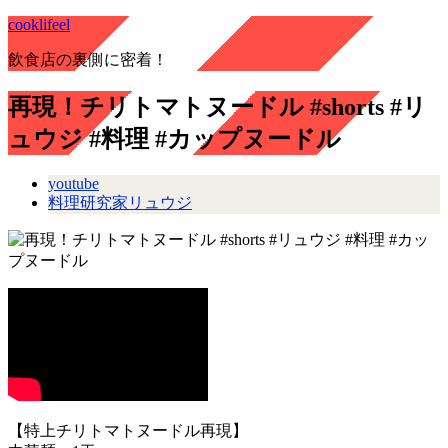
cooklifeel
飲食店の裏側に密着！
再現！チリトマトヌードル #shorts #リ
ュウジ #料理 #カップヌードル
youtube
料理研究家リュウジ
【特上チリトマトヌードル再現】