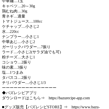
中華麺…1玉
キャベツ…20～30g
鶏むね肉…30g
青ネギ…適量
トマトジュース…100cc
ケチャップ…小さじ2
水…220cc
ナンプラー…小さじ1
中華あじ…小さじ2
ガーリックパウダー…7振り
ラード…小さじ2(サラダ油でも可)
粉チーズ…大さじ1
コショウ…2振り
味の素…3振り
塩…1つまみ
タバスコ…2振り
チリパウダー…小さじ1/3
ーーーーーーーーーーーーーー
◆バズレシピアプリ
ダウンロードはこちら⇒ https://bazurecipe-app.com
■グッズ販売【バズレシピSTORE】⇒ https://www.bazu-