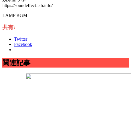
https://soundeffect-lab.info/
LAMP BGM
共有:
Twitter
Facebook
関連記事