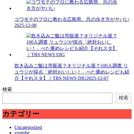
コワモテのプロに教わる広島県、呉の歩き方がヤバい
2025-12-08
炊き込みご飯は市販派？オリジナル派？100人調査 リ
ュウジが採点「絶対おいしい！」べた褒めレシピも紹
介【それスタ】｜TBS NEWS DIG
2025-12-07
検索
検索
カテゴリー
Uncategorized
youtube