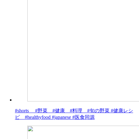
#shorts #野菜 #健康 #料理 #旬の野菜 #健康レシ
ピ #healthyfood #japanese #医食同源