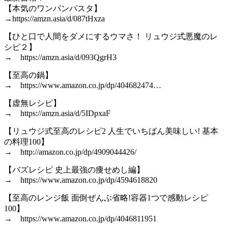
【本気のワンパンパスタ】
→https://amzn.asia/d/087tHxza
【ひと口で人間をダメにするウマさ！ リュウジ式悪魔のレ
シピ２】
→ https://amzn.asia/d/093QgrH3
【至高の鍋】
→ https://www.amazon.co.jp/dp/404682474…
【虚無レシピ】
→ https://amzn.asia/d/5IDpxaF
【リュウジ式至高のレシピ2 人生でいちばん美味しい! 基本
の料理100】
→ http://amazon.co.jp/dp/4909044426/
【バズレシピ 史上最強の痩せめし編】
→ https://www.amazon.co.jp/dp/4594618820
【至高のレンジ飯 面倒ぜんぶ省略!容器1つで感動レシピ
100】
→ https://www.amazon.co.jp/dp/4046811951