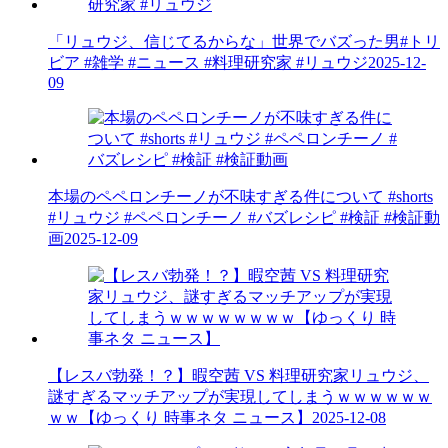
「リュウジ、信じてるからな」世界でバズった男#トリ
ビア #雑学 #ニュース #料理研究家 #リュウジ
2025-12-
09
本場のペペロンチーノが不味すぎる件について #shorts
#リュウジ #ペペロンチーノ #バズレシピ #検証 #検証動
画
2025-12-09
【レスバ勃発！？】暇空茜 VS 料理研究家リュウジ、
謎すぎるマッチアップが実現してしまうｗｗｗｗｗｗ
ｗｗ【ゆっくり 時事ネタ ニュース】
2025-12-08