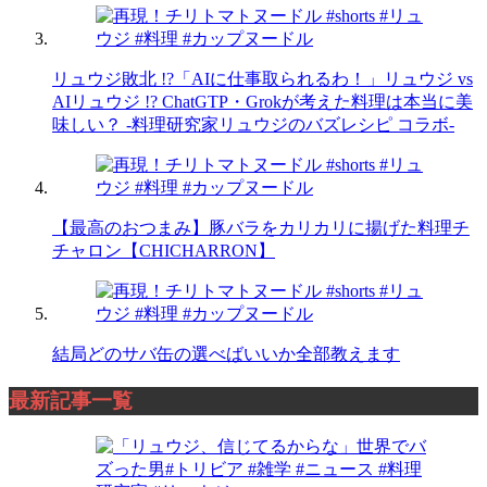
リュウジ敗北 !?「AIに仕事取られるわ！」リュウジ vs
AIリュウジ !? ChatGTP・Grokが考えた料理は本当に美
味しい？ -料理研究家リュウジのバズレシピ コラボ-
【最高のおつまみ】豚バラをカリカリに揚げた料理チ
チャロン【CHICHARRON】
結局どのサバ缶の選べばいいか全部教えます
最新記事一覧