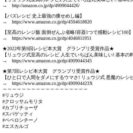
→ http://amazon.co.jp/dp/4909044426/
【バズレシピ 史上最強の痩せめし編】
→ https://www.amazon.co.jp/dp/4594618820
【至高のレンジ飯 面倒ぜんぶ省略!容器1つで感動レシピ100
→ https://www.amazon.co.jp/dp/4046811951
★2022年第9回レシピ本大賞 グランプリ受賞作品★
【リュウジ式至高のレシピ 人生でいちばん美味しい! 基本の料
→ https://www.amazon.co.jp/dp/4909044345
★第7回レシピ本大賞 グランプリ受賞作品★
【ひと口で人間をダメにするウマさ! リュウジ式 悪魔のレシ
→ https://www.amazon.co.jp/dp/490904423X
～～～～～～～～～～～～～～～～～～
#リュウジ
#クロッサムモリタ
#カプリチョーザ
#スパゲッティ
#ペペロンチーノ
#エスカルゴ