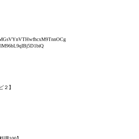
CMGsVYnVTHwfhcxM9TnnOCg
lM96bL9qIBj5D1biQ
ピ２】
理100】