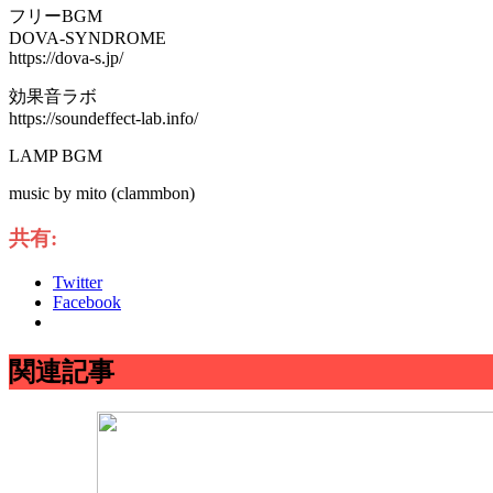
フリーBGM
DOVA-SYNDROME
https://dova-s.jp/
効果音ラボ
https://soundeffect-lab.info/
LAMP BGM
music by mito (clammbon)
共有:
Twitter
Facebook
関連記事