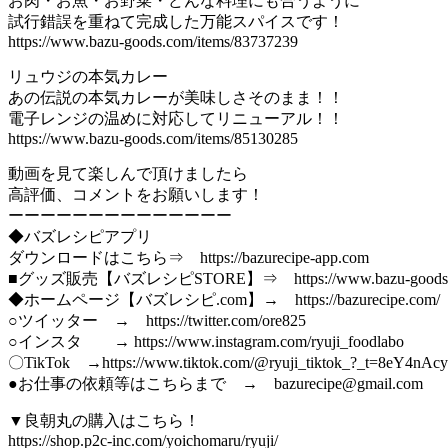
お肉・お魚・お野菜・どんな料理にも合うように
試行錯誤を重ねて完成した万能スパイスです！
https://www.bazu-goods.com/items/83737239
リュウジの本気カレー
あの伝説の本気カレーが美味しさそのまま！！
電子レンジの温めに対応してリニューアル！！
https://www.bazu-goods.com/items/85130285
動画を見て楽しんで頂けましたら
高評価、コメントをお願いします！
ーーーーーーーーーーーーーー
◆バズレシピアプリ
ダウンロードはこちら⇒ https://bazurecipe-app.com
■グッズ販売【バズレシピSTORE】⇒ https://www.bazu-goods.
◆ホームページ【バズレシピ.com】→ https://bazurecipe.com/
○ツイッター → https://twitter.com/ore825
○インスタ → https://www.instagram.com/ryuji_foodlabo
〇TikTok →https://www.tiktok.com/@ryuji_tiktok_?_t=8eY4nAc
●お仕事の依頼等はこちらまで → bazurecipe@gmail.com
▼良朝丸の購入はこちら！
https://shop.p2c-inc.com/yoichomaru/ryuji/