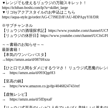
▼レンジでも使えるリュウジの万能スキレット！
https://ichiban-boshi.com/lp?u=skillet_large
▼リコbyアクアスタイルのお申込はこちら
https://aqua-style.jp/order/AG-C7J9EDJF/AU-8DPApyYH/DR
※サブチャンネル
【リュウジの酒場探求記】https://www.youtube.com/channel/U
【リュウジの休肝日】https://www.youtube.com/channel/UCfsGPJ
～～書籍のお知らせ～～
最新書籍！
【本気のワンパンパスタ】
→https://amzn.asia/d/087tHxza
【ひと口で人間をダメにするウマさ！ リュウジ式悪魔のレシ
→ https://amzn.asia/d/093QgrH3
【至高の鍋】
→ https://www.amazon.co.jp/dp/4046824743/ref
【虚無レシピ】
→ https://amzn.asia/d/5IDpxaF
【リュウジ式至高のレシピ2 人生でいちばん美味しい! 基本の料