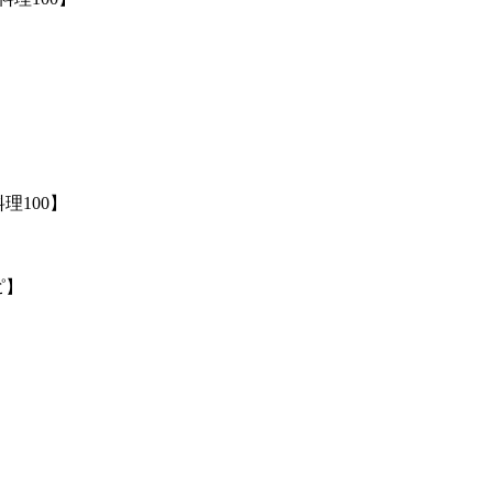
】
理100】
ピ】