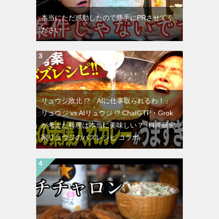
本当にただ感動したので勝手にPRさせてく
ださい
リュウジ敗北 !?「AIに仕事取られるわ！」
リュウジ vs AIリュウジ !? ChatGTP・Grok
が考えた料理は本当に美味しい？ -料理研究
家リュウジのバズレシピ コラボ-