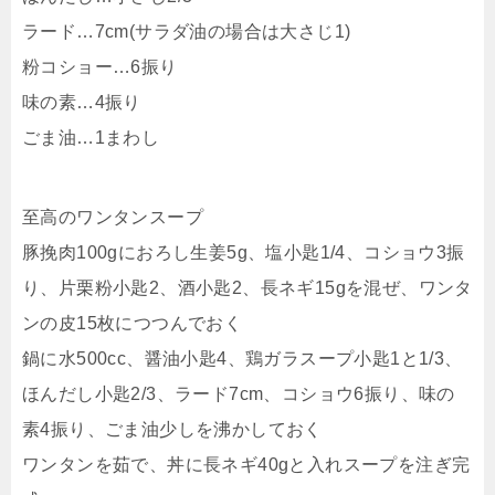
ラード…7cm(サラダ油の場合は大さじ1)
粉コショー…6振り
味の素…4振り
ごま油…1まわし
至高のワンタンスープ
豚挽肉100gにおろし生姜5g、塩小匙1/4、コショウ3振
り、片栗粉小匙2、酒小匙2、長ネギ15gを混ぜ、ワンタ
ンの皮15枚につつんでおく
鍋に水500cc、醤油小匙4、鶏ガラスープ小匙1と1/3、
ほんだし小匙2/3、ラード7cm、コショウ6振り、味の
素4振り、ごま油少しを沸かしておく
ワンタンを茹で、丼に長ネギ40gと入れスープを注ぎ完