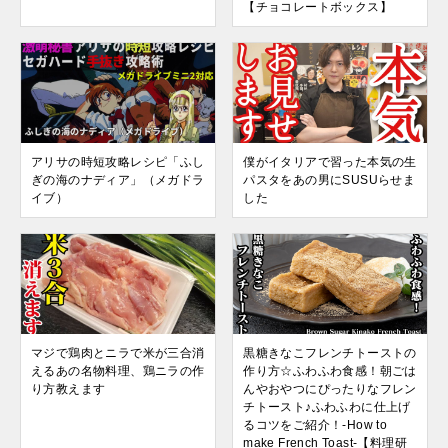
【チョコレートボックス】
アリサの時短攻略レシピ「ふし
僕がイタリアで習った本気の生
ぎの海のナディア」（メガドラ
パスタをあの男にSUSUらせま
イブ）
した
マジで鶏肉とニラで米が三合消
黒糖きなこフレンチトーストの
えるあの名物料理、鶏ニラの作
作り方☆ふわふわ食感！朝ごは
り方教えます
んやおやつにぴったりなフレン
チトースト♪ふわふわに仕上げ
るコツをご紹介！-How to
make French Toast-【料理研