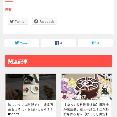
共有:
Twitter
Facebook
Tweet
0
0
関連記事
珍しいキノコ料理です！通常再
【ゆっくり料理番外編】魔理沙
生もよろしくお願いします！！
が魔法使い組と一緒にミニ八卦
#shorts
炉を作るぜ～【ゆっくり実況】