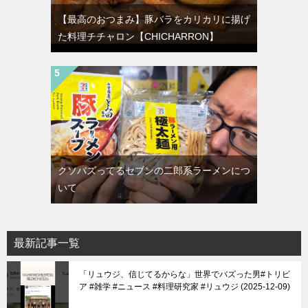
【最高のおつまみ】豚バラをカリカリに揚げ
た料理チチャロン【CHICHARRON】
クソバズってるセブンの二郎系ラーメンにつ
いて
最新記事一覧
「リュウジ、信じてるからな」世界でバズった男#トリビ
ア #雑学 #ニュース #料理研究家 #リュウジ
2025-12-09