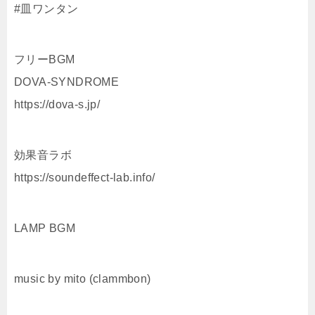
#皿ワンタン
フリーBGM
DOVA-SYNDROME
https://dova-s.jp/
効果音ラボ
https://soundeffect-lab.info/
LAMP BGM
music by mito (clammbon)