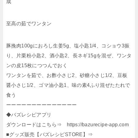
成
至高の茹でワンタン
豚挽肉100gにおろし生姜5g、塩小匙1/4、コショウ3振
り、片栗粉小匙2、酒小匙2、長ネギ15gを混ぜ、ワンタ
ンの皮15枚につつんでおく
ワンタンを茹で、お酢小さじ2、砂糖小さじ1/2、豆板
醤小さじ1/2、ゴマ油小匙1、味の素4ふり混ぜたたれで
食う
ーーーーーーーーーーーーーー
◆バズレシピアプリ
ダウンロードはこちら⇒ https://bazurecipe-app.com
■グッズ販売【バズレシピSTORE】⇒