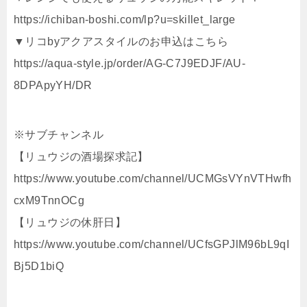
https://ichiban-boshi.com/lp?u=skillet_large
▼リコbyアクアスタイルのお申込はこちら
https://aqua-style.jp/order/AG-C7J9EDJF/AU-
8DPApyYH/DR
※サブチャンネル
【リュウジの酒場探求記】
https://www.youtube.com/channel/UCMGsVYnVTHwfh
cxM9TnnOCg
【リュウジの休肝日】
https://www.youtube.com/channel/UCfsGPJlM96bL9qI
Bj5D1biQ