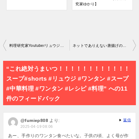
究家ゆかり】
投
料理研究家Youtuberリュウジさんの動画を参考に、厚揚げ丼作ってみました #料理 #一人暮らし #おすすめ #美味しい
ネットでありえない唐揚げの作り方がバズってたので晒します
稿
ナ
“これ絶対うまいつ！！！！！！！！！！！！
ビ
スープ#shorts #リュウジ #ワンタン #スープ
ゲ
#中華料理 #ワンタン #レシピ #料理” への11
ー
件のフィードバック
シ
ョ
@fumiep808
より:
返信
ン
2025-04-19 08:06
あー、手作りのワンタン食べたいな。子供の頃、よく母が作