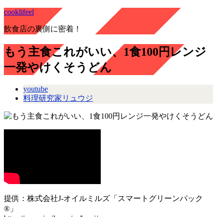
cooklifeel
飲食店の裏側に密着！
もう主食これがいい、1食100円レンジ
一発やけくそうどん
youtube
料理研究家リュウジ
提供：株式会社J-オイルミルズ「スマートグリーンパック
®」