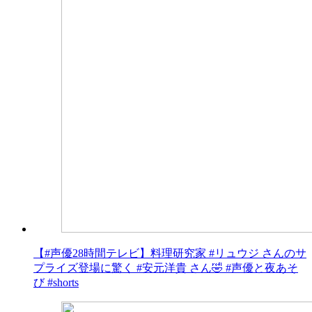
【#声優28時間テレビ】料理研究家 #リュウジ さんのサ
プライズ登場に驚く #安元洋貴 さん🤣 #声優と夜あそ
び #shorts