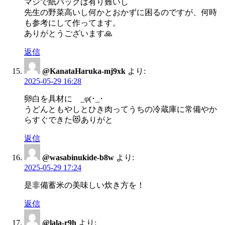
マジで紙パックは有り難いし
先生の野菜高いし何かとおかずに困るのですが、何時
も参考にして作ってます。
ありがとうございます🙏
返信
@KanataHaruka-mj9xk
より:
2025-05-29 16:28
卵白を具材に _φ(･_･
うどんともやしとひき肉ってうちの冷蔵庫に常備やか
らすぐできた😻ありがと
返信
@wasabinukide-b8w
より:
2025-05-29 17:24
是非備蓄米の美味しい炊き方を！
返信
@lala-r9h
より: