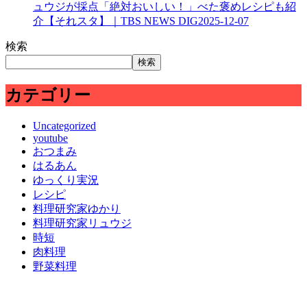
ュウジが採点「絶対おいしい！」べた褒めレシピも紹
介【それスタ】｜TBS NEWS DIG
2025-12-07
検索
検索
カテゴリー
Uncategorized
youtube
おつまみ
はるあん
ゆっくり実況
レシピ
料理研究家ゆかり
料理研究家リュウジ
時短
肉料理
野菜料理