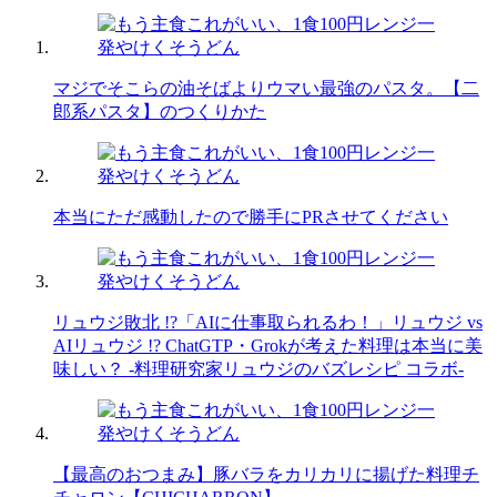
マジでそこらの油そばよりウマい最強のパスタ。【二
郎系パスタ】のつくりかた
本当にただ感動したので勝手にPRさせてください
リュウジ敗北 !?「AIに仕事取られるわ！」リュウジ vs
AIリュウジ !? ChatGTP・Grokが考えた料理は本当に美
味しい？ -料理研究家リュウジのバズレシピ コラボ-
【最高のおつまみ】豚バラをカリカリに揚げた料理チ