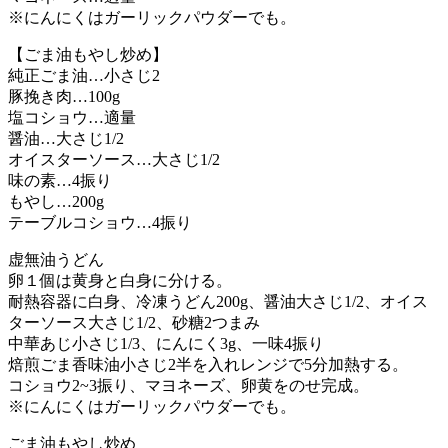
※にんにくはガーリックパウダーでも。
【ごま油もやし炒め】
純正ごま油…小さじ2
豚挽き肉…100g
塩コショウ…適量
醤油…大さじ1/2
オイスターソース…大さじ1/2
味の素…4振り
もやし…200g
テーブルコショウ…4振り
虚無油うどん
卵１個は黄身と白身に分ける。
耐熱容器に白身、冷凍うどん200g、醤油大さじ1/2、オイス
ターソース大さじ1/2、砂糖2つまみ
中華あじ小さじ1/3、にんにく3g、一味4振り
焙煎ごま香味油小さじ2半を入れレンジで5分加熱する。
コショウ2~3振り、マヨネーズ、卵黄をのせ完成。
※にんにくはガーリックパウダーでも。
ごま油もやし炒め