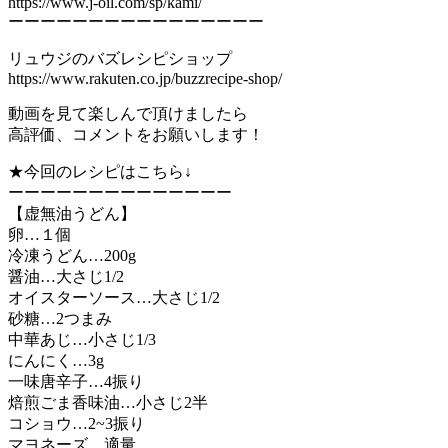
https://www.j-oil.com/sp/kami/
ーーーーーーーーーーーーーーーー
リュウジのバズレシピショップ
https://www.rakuten.co.jp/buzzrecipe-shop/
動画を見て楽しんで頂けましたら
高評価、コメントをお願いします！
★今回のレシピはこちら↓
ーーーーーーーーーーーーーー
【虚無油うどん】
卵…１個
冷凍うどん…200g
醤油…大さじ1/2
オイスターソース…大さじ1/2
砂糖…2つまみ
中華あじ…小さじ1/3
にんにく…3g
一味唐辛子…4振り
焙煎ごま香味油…小さじ2半
コショウ…2~3振り
マヨネーズ…適量