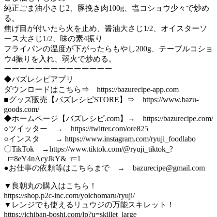
純正ごま油小さじ2、豚挽き肉100g、塩コショウ少々で炒め
る。
焦げ目が付いたら火を止め、醤油大さじ1/2、オイスターソ
ース大さじ1/2、味の素4振り
フライパンの温度が下がったらもやし200g、テーブルコショ
ウ4振りを入れ、弱火で炒める。
ーーーーーーーーーーーーーー
◆バズレシピアプリ
ダウンロードはこちら⇒ https://bazurecipe-app.com
■グッズ販売【バズレシピSTORE】⇒ https://www.bazu-
goods.com/
◆ホームページ【バズレシピ.com】→ https://bazurecipe.com/
○ツイッター → https://twitter.com/ore825
○インスタ → https://www.instagram.com/ryuji_foodlabo
〇TikTok →https://www.tiktok.com/@ryuji_tiktok_?
_t=8eY4nAcyJkY&_r=1
●お仕事の依頼等はこちらまで → bazurecipe@gmail.com
▼良朝丸の購入はこちら！
https://shop.p2c-inc.com/yoichomaru/ryuji/
▼レンジでも使えるリュウジの万能スキレット！
https://ichiban-boshi.com/lp?u=skillet_large