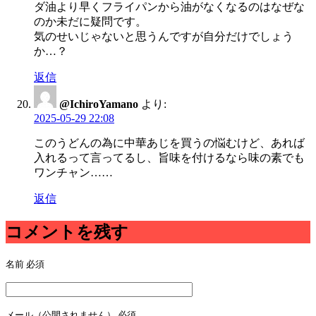
ダ油より早くフライパンから油がなくなるのはなぜな
のか未だに疑問です。
気のせいじゃないと思うんですが自分だけでしょう
か…？
返信
@IchiroYamano
より:
2025-05-29 22:08
このうどんの為に中華あじを買うの悩むけど、あれば
入れるって言ってるし、旨味を付けるなら味の素でも
ワンチャン……
返信
コメントを残す
名前
必須
メール（公開されません）
必須