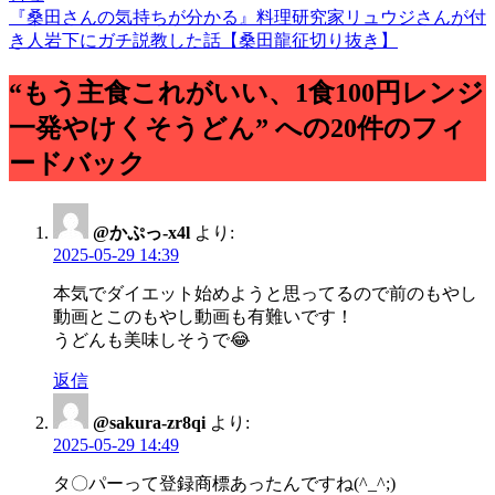
『桑田さんの気持ちが分かる』料理研究家リュウジさんが付
き人岩下にガチ説教した話【桑田龍征切り抜き】
“もう主食これがいい、1食100円レンジ
一発やけくそうどん” への20件のフィ
ードバック
@かぷっ-x4l
より:
2025-05-29 14:39
本気でダイエット始めようと思ってるので前のもやし
動画とこのもやし動画も有難いです！
うどんも美味しそうで😂
返信
@sakura-zr8qi
より:
2025-05-29 14:49
タ〇パーって登録商標あったんですね(^_^;)