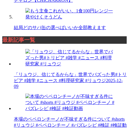
チャロン【CHICHARRON】
結局どのサバ缶の選べばいいか全部教えます
最新記事一覧
「リュウジ、信じてるからな」世界でバズった男#トリ
ビア #雑学 #ニュース #料理研究家 #リュウジ
2025-12-
09
本場のペペロンチーノが不味すぎる件について #shorts
#リュウジ #ペペロンチーノ #バズレシピ #検証 #検証動