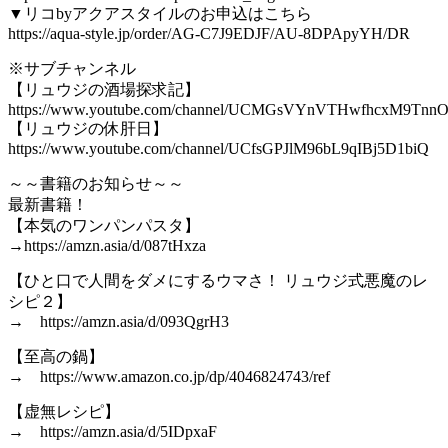
▼リコbyアクアスタイルのお申込はこちら
https://aqua-style.jp/order/AG-C7J9EDJF/AU-8DPApyYH/DR
※サブチャンネル
【リュウジの酒場探求記】
https://www.youtube.com/channel/UCMGsVYnVTHwfhcxM9Tnn
【リュウジの休肝日】
https://www.youtube.com/channel/UCfsGPJlM96bL9qIBj5D1biQ
～～書籍のお知らせ～～
最新書籍！
【本気のワンパンパスタ】
→https://amzn.asia/d/087tHxza
【ひと口で人間をダメにするウマさ！ リュウジ式悪魔のレ
シピ２】
→ https://amzn.asia/d/093QgrH3
【至高の鍋】
→ https://www.amazon.co.jp/dp/4046824743/ref
【虚無レシピ】
→ https://amzn.asia/d/5IDpxaF