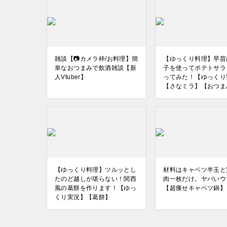
雑談【📷カメラ枠/お料理】簡
【ゆっくり料理】早苗
単なおつまみで飲酒雑談【新
子を使ってポテトサラ
人Vtuber】
ってみた！【ゆっくり
【さなミラ】【おつま
【ゆっくり料理】ツルッとし
材料はキャベツ半玉と
たのど越しが堪らない！関西
肉一枚だけ。ヤバいウ
風の葛餅を作ります！【ゆっ
【超痩せキャベツ鍋】
くり実況】【葛餅】