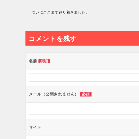
投
ついにここまで辿り着きました。
稿
ナ
コメントを残す
ビ
ゲ
ー
名前
必須
シ
ョ
ン
メール（公開されません）
必須
サイト