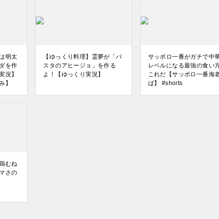
は明太
【ゆっくり料理】霊夢が「パ
サッポロ一番がガチで中
ダを作
スタのアヒージョ」を作る
レベルになる最強の食い
実況】
よ！【ゆっくり実況】
これだ【サッポロ一番海
み】
ば】 #shorts
鶏むね
マさの