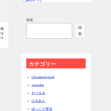
スタ】｜TBS NEWS DIG
2025-12-07
検索
検
華屋
方は
索
老そ
カテゴリー
Uncategorized
youtube
おつまみ
はるあん
ゆっくり実況