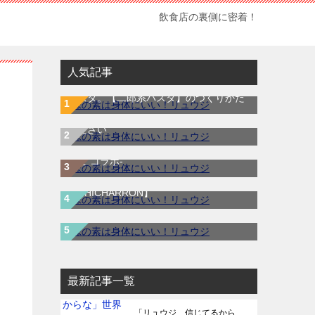
飲食店の裏側に密着！
人気記事
マジでそこらの油そばよりウマい最強の
リュウジ敗北 !?「AIに仕事取られる
パスタ。【二郎系パスタ】のつくりかた
わ！」リュウジ vs AIリュウジ !?
本当にただ感動したので勝手にPRさせて
ChatGTP・Grokが考えた料理は本当に美
ください
味しい？ -料理研究家リュウジのバズレ
【最高のおつまみ】豚バラをカリカリに
シピ コラボ-
揚げた料理チチャロン
【CHICHARRON】
結局どのサバ缶の選べばいいか全部教え
ます
最新記事一覧
「リュウジ、信じてるから