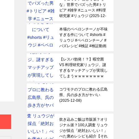
な」世界でバズった男#トリ
ビア #雑学 #ニュース #料理
研究家 #リュウジ
2025-12-
09
本場のペペロンチーノが不味
すぎる件について #shorts #
リュウジ #ペペロンチーノ #
バズレシピ #検証 #検証動画
2025-12-09
【レスバ勃発！？】暇空茜
VS 料理研究家リュウジ、謎
すぎるマッチアップが実現し
てしまうｗｗｗｗｗｗｗｗ
【ゆっくり 時事ネタ ニュー
ス】
2025-12-08
コワモテのプロに教わる広島
県、呉の歩き方がヤバい
2025-12-08
炊き込みご飯は市販派？オリ
ジナル派？100人調査 リュウ
ジが採点「絶対おいしい！」
べた褒めレシピも紹介【それ