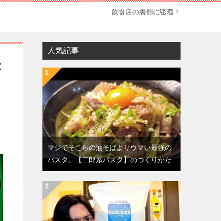
飲食店の裏側に密着！
人気記事
た
マジでそこらの油そばよりウマい最強の
パスタ。【二郎系パスタ】のつくりかた