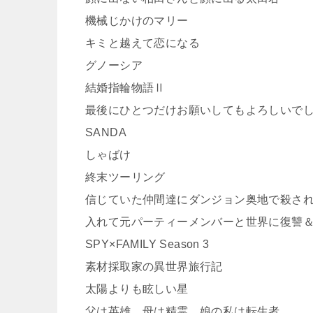
機械じかけのマリー
キミと越えて恋になる
グノーシア
結婚指輪物語Ⅱ
最後にひとつだけお願いしてもよろしいで
SANDA
しゃばけ
終末ツーリング
信じていた仲間達にダンジョン奥地で殺され
入れて元パーティーメンバーと世界に復讐
SPY×FAMILY Season 3
素材採取家の異世界旅行記
太陽よりも眩しい星
父は英雄、母は精霊、娘の私は転生者。