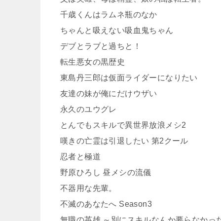
千歳くんはラムネ瓶のなか
ちゃんと吸えない吸血鬼ちゃん
デブとラブと過ちと！
転生悪女の黒歴史
東島丹三郎は仮面ライダーになりたい
友達の妹が俺にだけウザい
永久のユウグレ
とんでもスキルで異世界放浪メシ2
嘆きの亡霊は引退したい 第2クール
忍者と極道
野原ひろし 昼メシの流儀
不器用な先輩。
不滅のあなたへ Season3
無職の英雄 ～別にスキルなんか要らなかっ