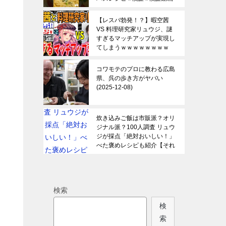
2025-12-09
【レスバ勃発！？】暇空茜
VS 料理研究家リュウジ、謎
すぎるマッチアップが実現し
てしまうｗｗｗｗｗｗｗｗ
【ゆっくり 時事ネタ ニュー
ス】
2025-12-08
コワモテのプロに教わる広島
県、呉の歩き方がヤバい
2025-12-08
炊き込みご飯は市販派？オリ
ジナル派？100人調査 リュウ
ジが採点「絶対おいしい！」
べた褒めレシピも紹介【それ
スタ】｜TBS NEWS DIG
2025-12-07
検索
検
索