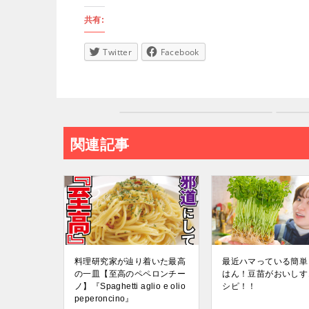
共有:
Twitter
Facebook
関連記事
料理研究家が辿り着いた最高
最近ハマっている簡単
の一皿【至高のペペロンチー
はん！豆苗がおいしす
ノ】『Spaghetti aglio e olio
シピ！！
peperoncino』