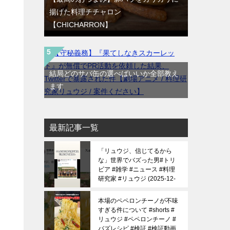
揚げた料理チチャロン
【CHICHARRON】
結局どのサバ缶の選べばいいか全部教え
ます
最新記事一覧
「リュウジ、信じてるから
な」世界でバズった男#トリ
ビア #雑学 #ニュース #料理
研究家 #リュウジ
2025-12-
09
本場のペペロンチーノが不味
すぎる件について #shorts #
リュウジ #ペペロンチーノ #
バズレシピ #検証 #検証動画