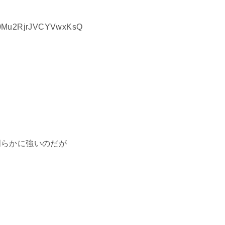
iH0Mu2RjrJVCYVwxKsQ
明らかに強いのだが