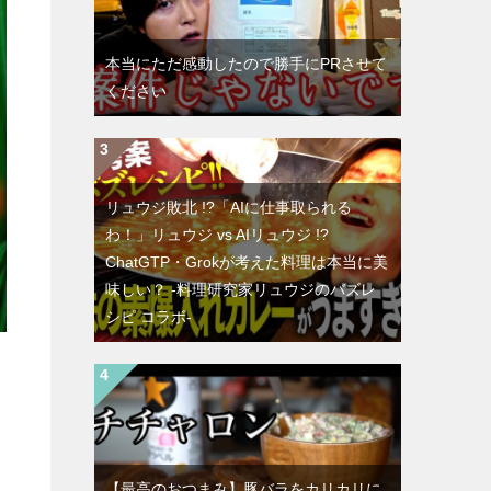
本当にただ感動したので勝手にPRさせて
ください
リュウジ敗北 !?「AIに仕事取られる
わ！」リュウジ vs AIリュウジ !?
ChatGTP・Grokが考えた料理は本当に美
味しい？ -料理研究家リュウジのバズレ
シピ コラボ-
【最高のおつまみ】豚バラをカリカリに