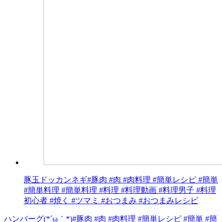
豚玉ドッカンネギ#豚肉 #肉 #肉料理 #簡単レシピ #簡単
#簡単料理 #簡単料理 #料理 #料理動画 #料理男子 #料理
初心者 #焼く #ツマミ #おつまみ #おつまみレシピ
ハンバーグ(*´ω｀*)#豚肉 #肉 #肉料理 #簡単レシピ #簡単 #簡
投