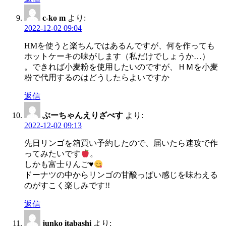
c-ko m
より:
2022-12-02 09:04
HMを使うと楽ちんではあるんですが、何を作っても
ホットケーキの味がします（私だけでしょうか…）
。できれば小麦粉を使用したいのですが、ＨＭを小麦
粉で代用するのはどうしたらよいですか
返信
ぶーちゃんえりざべす
より:
2022-12-02 09:13
先日リンゴを箱買い予約したので、届いたら速攻で作
ってみたいです
。
しかも富士りんご
♥️
ドーナツの中からリンゴの甘酸っぱい感じを味わえる
のがすこく楽しみです!!
返信
junko itabashi
より: