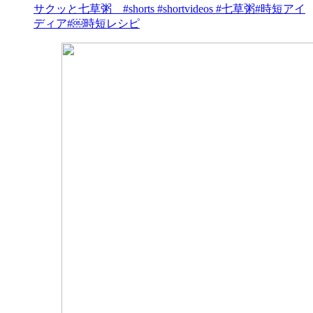
サクッと七草粥 #shorts #shortvideos #七草粥#時短アイ
ディア#￼時短レシピ