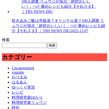
炊き込みご飯は市販派？オリジナル派？100人調査 リ
ュウジが採点「絶対おいしい！」べた褒めレシピも紹
介【それスタ】｜TBS NEWS DIG
2025-12-07
検索
検索
カテゴリー
Uncategorized
youtube
おつまみ
はるあん
ゆっくり実況
レシピ
料理研究家ゆかり
料理研究家リュウジ
時短