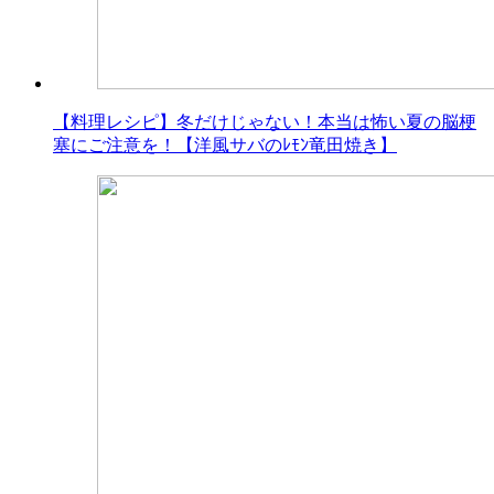
【料理レシピ】冬だけじゃない！本当は怖い夏の脳梗
塞にご注意を！【洋風サバのﾚﾓﾝ竜田焼き】