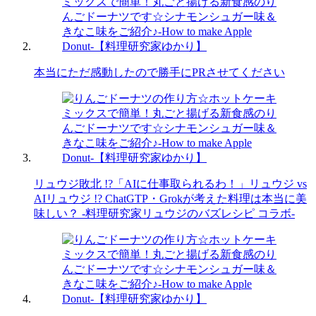
本当にただ感動したので勝手にPRさせてください
リュウジ敗北 !?「AIに仕事取られるわ！」リュウジ vs
AIリュウジ !? ChatGTP・Grokが考えた料理は本当に美
味しい？ -料理研究家リュウジのバズレシピ コラボ-