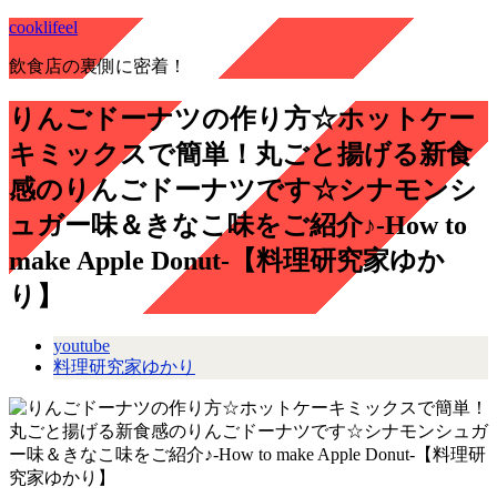
cooklifeel
飲食店の裏側に密着！
りんごドーナツの作り方☆ホットケー
キミックスで簡単！丸ごと揚げる新食
感のりんごドーナツです☆シナモンシ
ュガー味＆きなこ味をご紹介♪-How to
make Apple Donut-【料理研究家ゆか
り】
youtube
料理研究家ゆかり