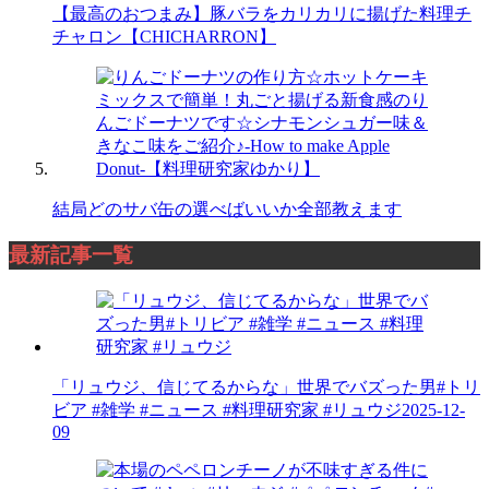
【最高のおつまみ】豚バラをカリカリに揚げた料理チ
チャロン【CHICHARRON】
結局どのサバ缶の選べばいいか全部教えます
最新記事一覧
「リュウジ、信じてるからな」世界でバズった男#トリ
ビア #雑学 #ニュース #料理研究家 #リュウジ
2025-12-
09