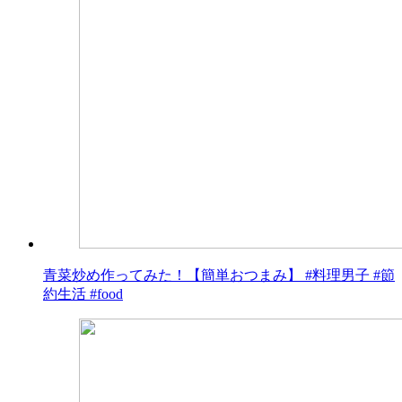
青菜炒め作ってみた！【簡単おつまみ】 #料理男子 #節
約生活 #food