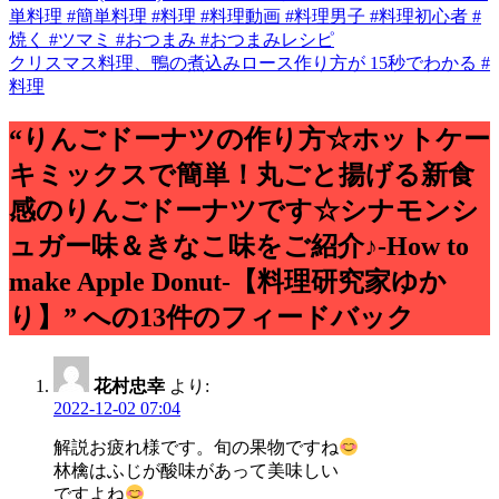
単料理 #簡単料理 #料理 #料理動画 #料理男子 #料理初心者 #
稿
焼く #ツマミ #おつまみ #おつまみレシピ
クリスマス料理、鴨の煮込みロース作り方が 15秒でわかる #
ナ
料理
ビ
“りんごドーナツの作り方☆ホットケー
ゲ
キミックスで簡単！丸ごと揚げる新食
ー
感のりんごドーナツです☆シナモンシ
シ
ュガー味＆きなこ味をご紹介♪-How to
ョ
make Apple Donut-【料理研究家ゆか
ン
り】” への13件のフィードバック
花村忠幸
より:
2022-12-02 07:04
解説お疲れ様です。旬の果物ですね
林檎はふじが酸味があって美味しい
ですよね