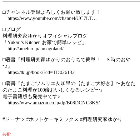
———————————————————————————
□チャンネル登録よろしくお願い致します！
https://www.youtube.com/channel/UC7LT…
□ブログ
料理研究家ゆかりオフィシャルブログ
「Yukari’s Kitchen お家で簡単レシピ」
http://ameblo.jp/tamagoland/
□著書『料理研究家ゆかりのおうちで簡単！ ３時のおや
つ』
https://tkj.jp/book/?cd=TD026132
□著書『たまごソムリエ友加里の【たまご大好き】〜あなた
のたまご料理が100倍おいしくなるレシピ〜』
電子書籍版も発売中です♪
https://www.amazon.co.jp/dp/B08DCNC8KS/
———————————————————————————
#ドーナツ #ホットケーキミックス #料理研究家ゆかり
共有: