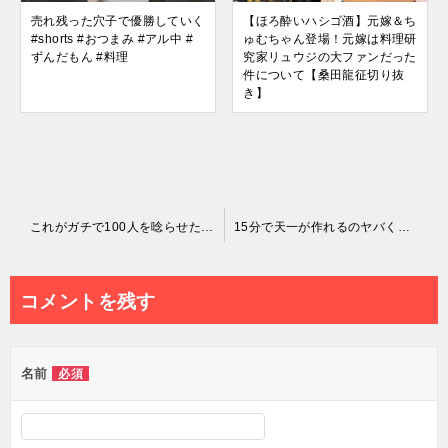
売れ残った穴子で優勝していく
【ほろ酔いハシゴ酒】元嫁＆ち
#shorts #おつまみ #アル中 #
ゅむちゃん登場！元嫁は料理研
ずんだもん #料理
究家リュウジの大ファンだった
件について【桑田龍征切り抜
き】
投
これがガチで100人を唸らせた究極のマルちゃん焼きそばです。
15分で天一が作れるのヤバくね？
稿
ナ
コメントを残す
ビ
ゲ
名前
必須
ー
シ
ョ