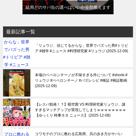
結局どのサバ缶の選べばいいか全部教えます
最新記事一覧
「リュウジ、信じてるからな」世界でバズった男#トリビ
ア #雑学 #ニュース #料理研究家 #リュウジ
2025-12-09
本場のペペロンチーノが不味すぎる件について #shorts #
リュウジ #ペペロンチーノ #バズレシピ #検証 #検証動画
2025-12-09
【レスバ勃発！？】暇空茜 VS 料理研究家リュウジ、謎
すぎるマッチアップが実現してしまうｗｗｗｗｗｗｗｗ
【ゆっくり 時事ネタ ニュース】
2025-12-08
コワモテのプロに教わる広島県、呉の歩き方がヤバい