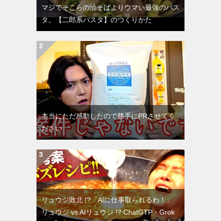
マジでそこらの油そばよりウマい最強のパス
タ。【二郎系パスタ】のつくりかた
本当にただ感動したので勝手にPRさせてく
ださい
リュウジ敗北 !?「AIに仕事取られるわ！」
リュウジ vs AIリュウジ !? ChatGTP・Grok