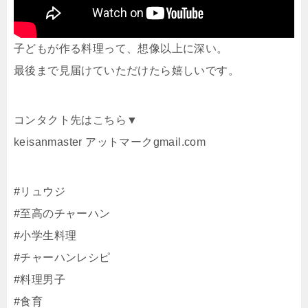
子どもが作る料理って、想像以上に深い。
最後まで見届けていただけたら嬉しいです。
コンタクト先はこちら▼
keisanmaster アットマークgmail.com
#リュウジ
#至高のチャーハン
#小学生料理
#チャーハンレシピ
#料理男子
#食育