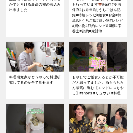
かでとろける最高の鶏の煮込み
も行っています
#保存#冷凍
出来ました
保存#お弁当#おうちごはん記
録#時短レシピ#給食#お金#簡
単#おうちご飯#買い物#レシピ
#買い物#節約レシピ#同棲#栄
養士#節約#家計簿
料理研究家がどうやって料理研
もやしでご飯食えるとか不可能
究してるのか全て見せます
だと思ってました。酒ももちろ
ん最高に進む【エンドレスもや
し】#shorts #リュウジ #料理