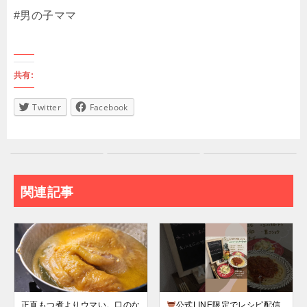
#男の子ママ
共有:
Twitter
Facebook
関連記事
正直もつ煮よりウマい。口のな
公式LINE限定でレシピ配信