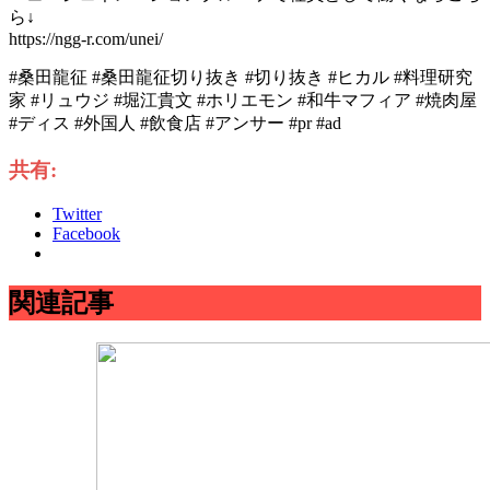
ら↓
https://ngg-r.com/unei/
#桑田龍征 #桑田龍征切り抜き #切り抜き #ヒカル #料理研究
家 #リュウジ #堀江貴文 #ホリエモン #和牛マフィア #焼肉屋
#ディス #外国人 #飲食店 #アンサー #pr #ad
共有:
Twitter
Facebook
関連記事