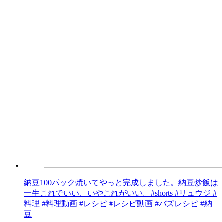
納豆100パック焼いてやっと完成しました。納豆炒飯は
一生これでいい、いやこれがいい。#shorts #リュウジ #
料理 #料理動画 #レシピ #レシピ動画 #バズレシピ #納
豆