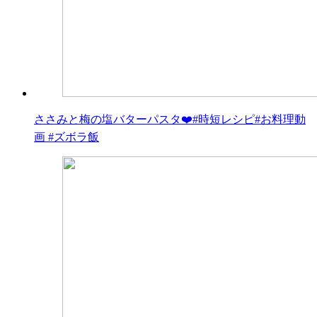
ささみと梅の塩バターパスタ❤️#時短レシピ#お料理動
画 #ズボラ飯