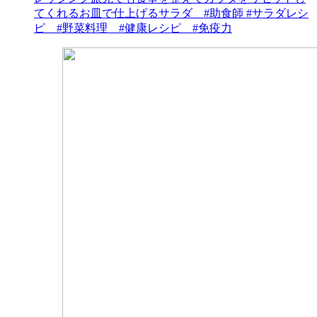
てくれるお皿で仕上げるサラダ #助食師 #サラダレシ
ピ #野菜料理 #健康レシピ #免疫力