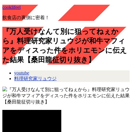
cooklifeel
飲食店の裏側に密着！
『万人受けなんて別に狙ってねぇか
ら』料理研究家リュウジが和牛マフィ
アをディスった件をホリエモンに伝え
た結果【桑田龍征切り抜き】
youtube
料理研究家リュウジ