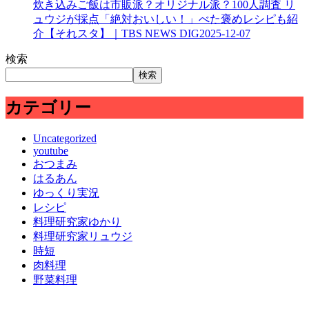
炊き込みご飯は市販派？オリジナル派？100人調査 リ
ュウジが採点「絶対おいしい！」べた褒めレシピも紹
介【それスタ】｜TBS NEWS DIG
2025-12-07
検索
検索
カテゴリー
Uncategorized
youtube
おつまみ
はるあん
ゆっくり実況
レシピ
料理研究家ゆかり
料理研究家リュウジ
時短
肉料理
野菜料理