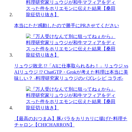
本当にただ感動したので勝手にPRさせてください
リュウジ敗北 !?「AIに仕事取られるわ！」リュウジ vs
AIリュウジ !? ChatGTP・Grokが考えた料理は本当に美
味しい？ -料理研究家リュウジのバズレシピ コラボ-
【最高のおつまみ】豚バラをカリカリに揚げた料理チ
チャロン【CHICHARRON】