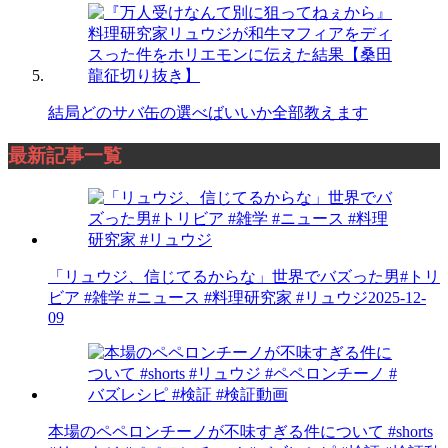
結局どのサバ缶の選べばいいか全部教えます
最新記事一覧
「リュウジ、信じてるからな」世界でバズった男#トリ
ビア #雑学 #ニュース #料理研究家 #リュウジ
2025-12-
09
本場のペペロンチーノが不味すぎる件について #shorts