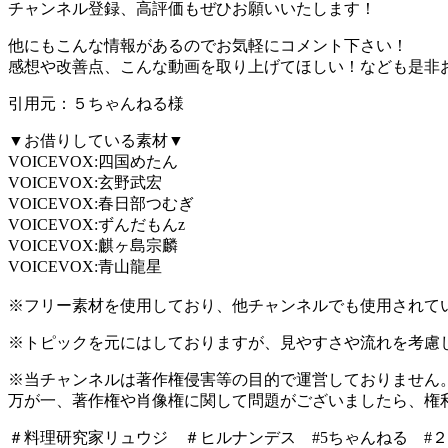
チャンネル登録、高評価もぜひお願いいたします！
他にもこんな情報があるのでお気軽にコメント下さい！
感想や改善点、こんな動画を取り上げてほしい！なども是非
引用元：５ちゃんねる様
▼お借りしている素材▼
VOICEVOX:四国めたん
VOICEVOX:玄野武宏
VOICEVOX:春日部つむぎ
VOICEVOX:ずんだもんz
VOICEVOX:麒ヶ島宗麟
VOICEVOX:青山龍星
※フリー素材を使用しており、他チャンネルでも使用されて
※トピックを元にはしておりますが、見やすさや流れを考慮
※当チャンネルは著作権侵害等の目的で運営しておりません
万が一、著作権や肖像権に関して問題がございましたら、権
＃料理研究家リュウジ ＃ヒルナンデス #5ちゃんねる #２ちゃんねる 