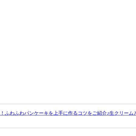
わパンケーキを上手に作るコツをご紹介♪生クリームといちごがたっぷり！