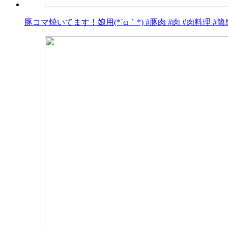
豚コマ焼いてます！娘用(*´ω｀*) #豚肉 #肉 #肉料理 #