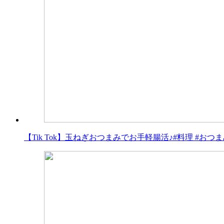
【Tik Tok】玉ねぎおつまみでお手軽腸活♪#料理 #おつま