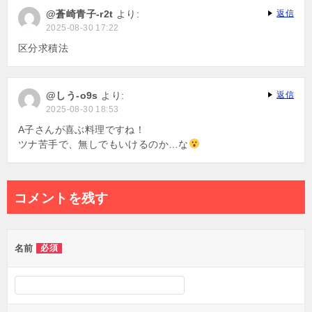
@蒼崎青子-r2t
より:
返信
2025-08-30 17:22
区分求積法
@しう-o9s
より:
返信
2025-08-30 18:53
A子さんが喜ぶ料理ですね！
ツナ苦手で、無しでもいけるのか…な
コメントを残す
名前
必須