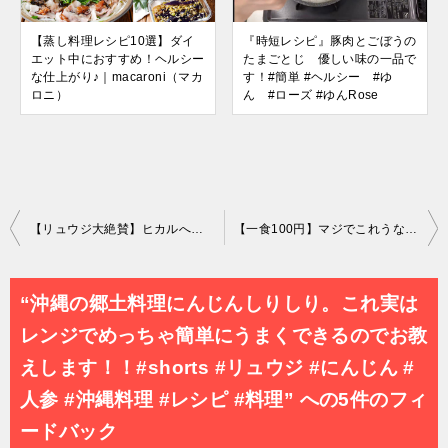
【蒸し料理レシピ10選】ダイ
『時短レシピ』豚肉とごぼうの
エット中におすすめ！ヘルシー
たまごとじ 優しい味の一品で
な仕上がり♪｜macaroni（マカ
す！#簡単 #ヘルシー #ゆ
ロニ）
ん #ローズ #ゆんRose
投
【リュウジ大絶賛】ヒカルへの感謝の気持ちが奇跡のオリジナルカレーを生みました。
【一食100円】マジでこれうなぎ屋さんキレんだろ丼
稿
ナ
“沖縄の郷土料理にんじんしりしり。これ実は
ビ
レンジでめっちゃ簡単にうまくできるのでお教
ゲ
えします！！#shorts #リュウジ #にんじん #
ー
人参 #沖縄料理 #レシピ #料理” への5件のフィ
シ
ードバック