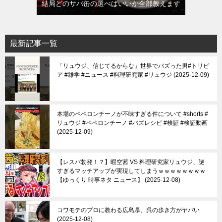
結局どのサバ缶の選べばいいか全部教えます
最新記事一覧
「リュウジ、信じてるからな」世界でバズった男#トリビ
ア #雑学 #ニュース #料理研究家 #リュウジ
2025-12-09
本場のペペロンチーノが不味すぎる件について #shorts #
リュウジ #ペペロンチーノ #バズレシピ #検証 #検証動画
2025-12-09
【レスバ勃発！？】暇空茜 VS 料理研究家リュウジ、謎
すぎるマッチアップが実現してしまうｗｗｗｗｗｗｗｗ
【ゆっくり 時事ネタ ニュース】
2025-12-08
コワモテのプロに教わる広島県、呉の歩き方がヤバい
2025-12-08