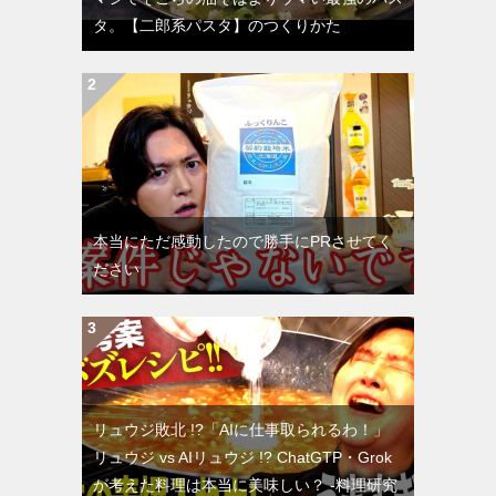
タ。【二郎系パスタ】のつくりかた
本当にただ感動したので勝手にPRさせてく
ださい
リュウジ敗北 !?「AIに仕事取られるわ！」
リュウジ vs AIリュウジ !? ChatGTP・Grok
が考えた料理は本当に美味しい？ -料理研究