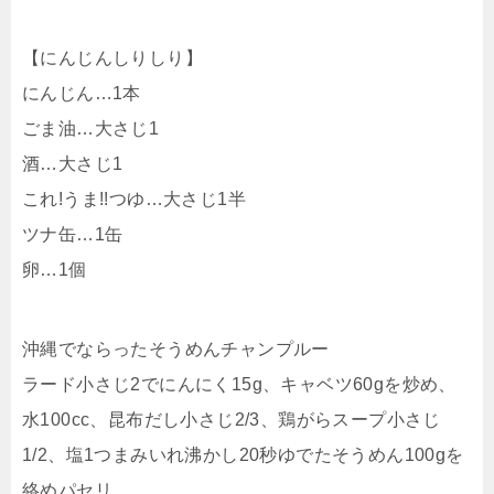
【にんじんしりしり】
にんじん…1本
ごま油…大さじ1
酒…大さじ1
これ!うま!!つゆ…大さじ1半
ツナ缶…1缶
卵…1個
沖縄でならったそうめんチャンプルー
ラード小さじ2でにんにく15g、キャベツ60gを炒め、
水100cc、昆布だし小さじ2/3、鶏がらスープ小さじ
1/2、塩1つまみいれ沸かし20秒ゆでたそうめん100gを
絡めパセリ