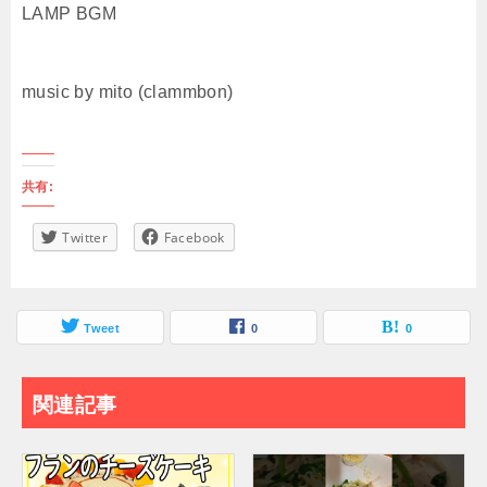
LAMP BGM
music by mito (clammbon)
共有:
Twitter
Facebook
Tweet
0
0
関連記事